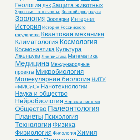
Геология
Защита животных
ДНК
Здоровье – это счастье
Золотой фонд науки
Зоология
Интернет
Зоопарки
История
История Российского
Квантовая механика
государства
Космология
Климатология
Космонавтика
Культура
Лженаука
Математика
Лингвистика
Медицина
Международные
Микробиология
проекты
Молекулярная биология
НИТУ
Нанотехнологии
«МИСиС»
Наука и общество
Нейробиология
Нервная система
Палеонтология
Общество
Планеты
Психология
Технологии
Физика
Физиология
Химия
Филология