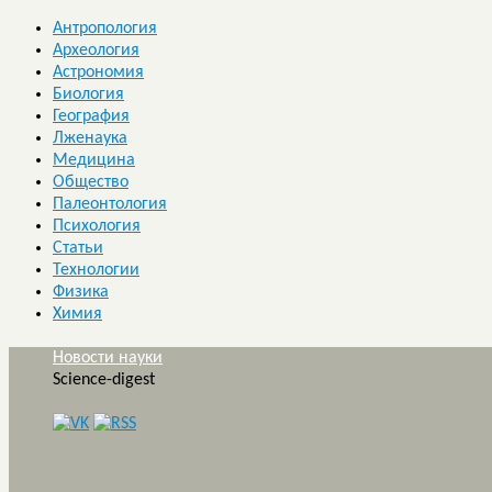
Антропология
Археология
Астрономия
Биология
География
Лженаука
Медицина
Общество
Палеонтология
Психология
Статьи
Технологии
Физика
Химия
Новости науки
Science-digest