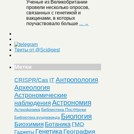
Ученые из Великобритании
провели несколько опросов,
связанных с генетикой и
вакцинами, в которых
поучаствовало больше
... →
Твиты от @Scidigest
Метки
Антропология
CRISPR/Cas
IT
Археология
Астрономические
Астрономия
наблюдения
Астрофизика
Библиотека ПостНауки
Биология
Библиотека вундеркинда
Биохимия
Ботаника
ГМО
Генетика
География
Гаджеты