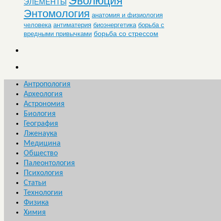
Эволюция
ЭЛЕМЕНТЫ
Энтомология
анатомия и физиология
человека
антиматерия
биоэнергетика
борьба с
борьба со стрессом
вредными привычками
Антропология
Археология
Астрономия
Биология
География
Лженаука
Медицина
Общество
Палеонтология
Психология
Статьи
Технологии
Физика
Химия