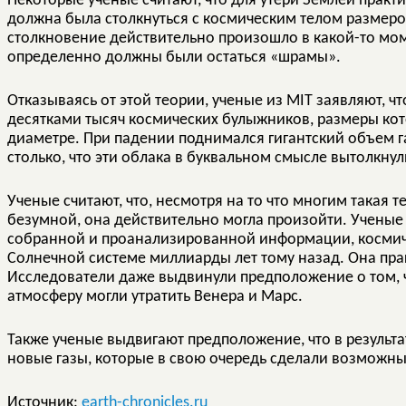
Некоторые ученые считают, что для утери Землей практ
должна была столкнуться с космическим телом размеро
столкновение действительно произошло в какой-то мом
определенно должны были остаться «шрамы».
Отказываясь от этой теории, ученые из MIT заявляют, 
десятками тысяч космических булыжников, размеры кот
диаметре. При падении поднимался гигантский объем га
столько, что эти облака в буквальном смысле вытолкну
Ученые считают, что, несмотря на то что многим такая 
безумной, она действительно могла произойти. Ученые 
собранной и проанализированной информации, косми
Солнечной системе миллиарды лет тому назад. Она пра
Исследователи даже выдвинули предположение о том, ч
атмосферу могли утратить Венера и Марс.
Также ученые выдвигают предположение, что в результ
новые газы, которые в свою очередь сделали возможн
Источник:
earth-chronicles.ru