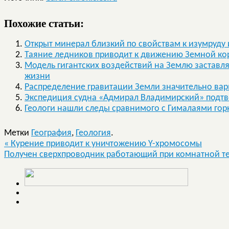
Похожие статьи:
Открыт минерал близкий по свойствам к изумруду 
Таяние ледников приводит к движению Земной ко
Модель гигантских воздействий на Землю заставл
жизни
Распределение гравитации Земли значительно вар
Экспедиция судна «Адмирал Владимирский» подтв
Геологи нашли следы сравнимого с Гималаями гор
Метки
География
,
Геология
.
«
Курение приводит к уничтожению Y-хромосомы
Получен сверхпроводник работающий при комнатной т