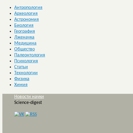
Антропология
Археология
Астрономия
Биология
География
Лженаука
Медицина
Общество
Палеонтология
Психология
Статьи
Технологии
Физика
Химия
Новости науки
Science-digest