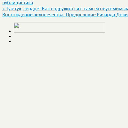
публицистика
.
«
Тук-тук, сердце! Как подружиться с самым неутомимым 
Восхождение человечества. Предисловие Ричарда Док