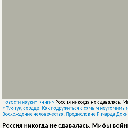
Новости науки»
Книги»
Россия никогда не сдавалась. 
«
Тук-тук, сердце! Как подружиться с самым неутомимым 
Восхождение человечества. Предисловие Ричарда Док
Россия никогда не сдавалась. Мифы войн