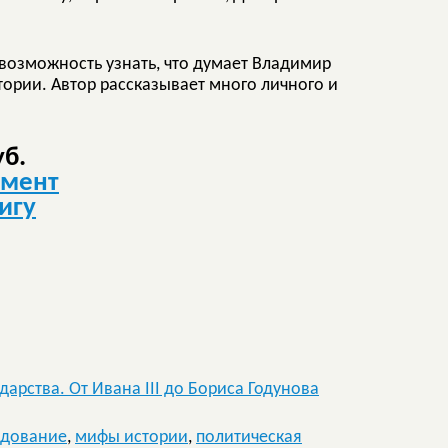
 возможность узнать, что думает Владимир
тории. Автор рассказывает много личного и
уб.
гмент
игу
арства. От Ивана III до Бориса Годунова
едование
,
мифы истории
,
политическая