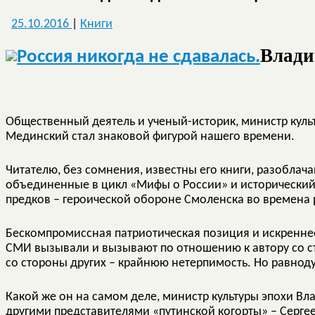
25.10.2016
|
Книги
Влади
Общественный деятель и ученый-историк, министр куль
Мединский стал знаковой фигурой нашего времени.
Читателю, без сомнения, известны его книги, разоблач
объединенные в цикл «Мифы о России» и исторический
предков – героической обороне Смоленска во времена р
Бескомпромиссная патриотическая позиция и искреннее
СМИ вызывали и вызывают по отношению к автору со ст
со стороны других – крайнюю нетерпимость. Но равноду
Какой же он на самом деле, министр культуры эпохи Вл
другими представителями «путинской когорты» – Серг