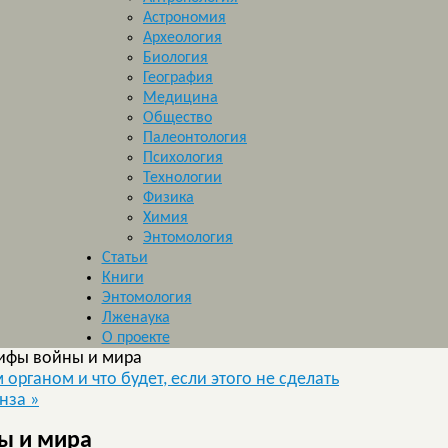
Астрономия
Археология
Биология
География
Медицина
Общество
Палеонтология
Психология
Технологии
Физика
Химия
Энтомология
Статьи
Книги
Энтомология
Лженаука
О проекте
Мифы войны и мира
органом и что будет, если этого не сделать
инза
»
ы и мира