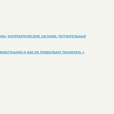
ука
,
математические загадки
,
поучительные
т животными и как их правильно понимать
»