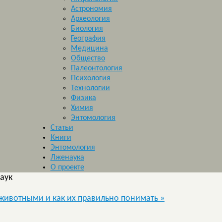
Астрономия
Археология
Биология
География
Медицина
Общество
Палеонтология
Психология
Технологии
Физика
Химия
Энтомология
Статьи
Книги
Энтомология
Лженаука
О проекте
аук
т животными и как их правильно понимать
»