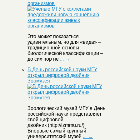
организмов
Это может показаться
удивительным, но для «вида» –
традиционной основы
биологической классификации –
до сих пор не
... →
В День российской науки МГУ
открыл цифровой двойник
Зоомузея
Зоологический музей МГУ в День
российской науки представляет
свой цифровой
двойник (http://izmmu.ru/).
Впервые самый крупный
университетский музей
... →