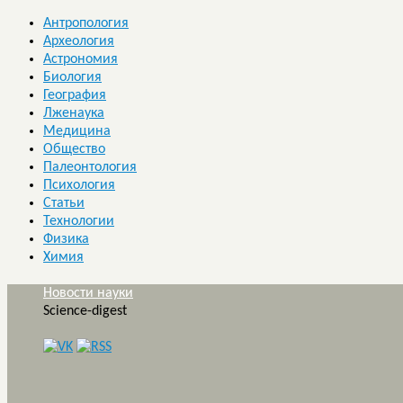
Антропология
Археология
Астрономия
Биология
География
Лженаука
Медицина
Общество
Палеонтология
Психология
Статьи
Технологии
Физика
Химия
Новости науки
Science-digest