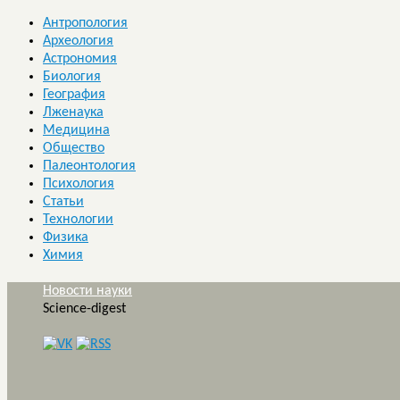
Антропология
Археология
Астрономия
Биология
География
Лженаука
Медицина
Общество
Палеонтология
Психология
Статьи
Технологии
Физика
Химия
Новости науки
Science-digest