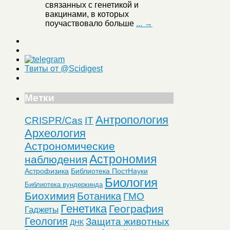
связанных с генетикой и
вакцинами, в которых
поучаствовало больше
... →
Твиты от @Scidigest
Метки
Антропология
CRISPR/Cas
IT
Археология
Астрономические
Астрономия
наблюдения
Астрофизика
Библиотека ПостНауки
Биология
Библиотека вундеркинда
Биохимия
Ботаника
ГМО
Генетика
География
Гаджеты
Геология
Защита животных
ДНК