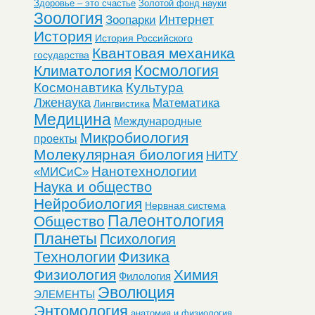
Здоровье – это счастье
Золотой фонд науки
Зоология
Интернет
Зоопарки
История
История Российского
Квантовая механика
государства
Космология
Климатология
Космонавтика
Культура
Лженаука
Математика
Лингвистика
Медицина
Международные
Микробиология
проекты
Молекулярная биология
НИТУ
Нанотехнологии
«МИСиС»
Наука и общество
Нейробиология
Нервная система
Палеонтология
Общество
Планеты
Психология
Технологии
Физика
Физиология
Химия
Филология
Эволюция
ЭЛЕМЕНТЫ
Энтомология
анатомия и физиология