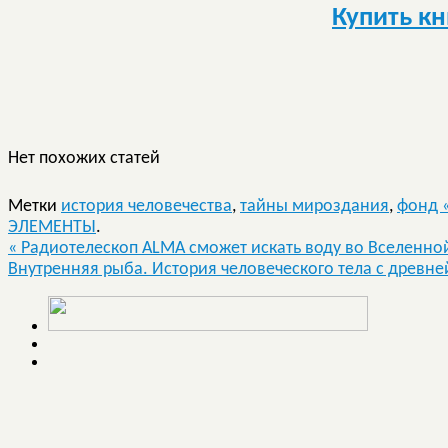
Купить кн
Нет похожих статей
Метки
история человечества
,
тайны мироздания
,
фонд 
ЭЛЕМЕНТЫ
.
«
Радиотелескоп ALMA сможет искать воду во Вселенно
Внутренняя рыба. История человеческого тела с древн