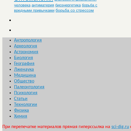
человека
антиматерия
биоэнергетика
борьба с
борьба со стрессом
вредными привычками
Антропология
Археология
Астрономия
Биология
География
Лженаука
Медицина
Общество
Палеонтология
Психология
Статьи
Технологии
Физика
Химия
При перепечатке материалов прямая гиперссылка на
sci-dig.ru