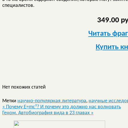
специалистов.
349.00 р
Читать фра
Купить к
Нет похожих статей
Метки
научно-популярная литература
,
научные исследо
«
Почему Е=mc²? И почему это должно нас волновать
Геном. Автобиография вида в 23 главах
»