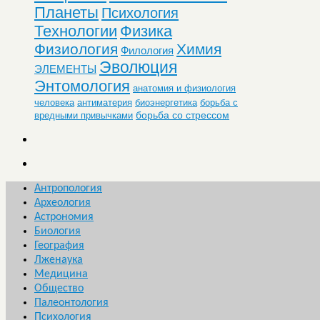
Планеты
Психология
Технологии
Физика
Физиология
Химия
Филология
Эволюция
ЭЛЕМЕНТЫ
Энтомология
анатомия и физиология
человека
антиматерия
биоэнергетика
борьба с
борьба со стрессом
вредными привычками
Антропология
Археология
Астрономия
Биология
География
Лженаука
Медицина
Общество
Палеонтология
Психология