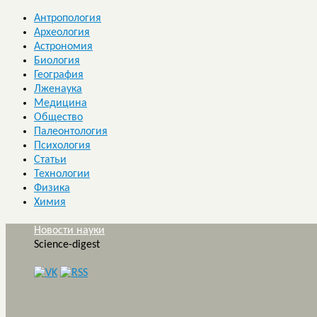
Антропология
Археология
Астрономия
Биология
География
Лженаука
Медицина
Общество
Палеонтология
Психология
Статьи
Технологии
Физика
Химия
Новости науки
Science-digest