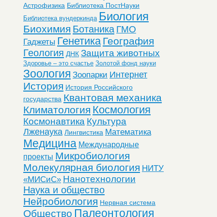
Астрофизика
Библиотека ПостНауки
Биология
Библиотека вундеркинда
Биохимия
Ботаника
ГМО
Генетика
География
Гаджеты
Геология
Защита животных
ДНК
Здоровье – это счастье
Золотой фонд науки
Зоология
Интернет
Зоопарки
История
История Российского
Квантовая механика
государства
Космология
Климатология
Космонавтика
Культура
Лженаука
Математика
Лингвистика
Медицина
Международные
Микробиология
проекты
Молекулярная биология
НИТУ
Нанотехнологии
«МИСиС»
Наука и общество
Нейробиология
Нервная система
Палеонтология
Общество