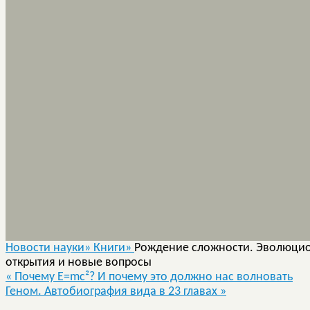
Новости науки»
Книги»
Рождение сложности. Эволюцио
открытия и новые вопросы
«
Почему Е=mc²? И почему это должно нас волновать
Геном. Автобиография вида в 23 главах
»