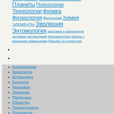
Планеты
Психология
Технологии
Физика
Физиология
Химия
Филология
Эволюция
ЭЛЕМЕНТЫ
Энтомология
анатомия и физиология
человека
антиматерия
биоэнергетика
борьба с
борьба со стрессом
вредными привычками
Антропология
Археология
Астрономия
Биология
География
Лженаука
Медицина
Общество
Палеонтология
Психология