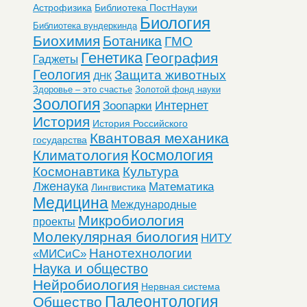
Астрофизика
Библиотека ПостНауки
Биология
Библиотека вундеркинда
Биохимия
Ботаника
ГМО
Генетика
География
Гаджеты
Геология
Защита животных
ДНК
Здоровье – это счастье
Золотой фонд науки
Зоология
Интернет
Зоопарки
История
История Российского
Квантовая механика
государства
Космология
Климатология
Космонавтика
Культура
Лженаука
Математика
Лингвистика
Медицина
Международные
Микробиология
проекты
Молекулярная биология
НИТУ
Нанотехнологии
«МИСиС»
Наука и общество
Нейробиология
Нервная система
Палеонтология
Общество