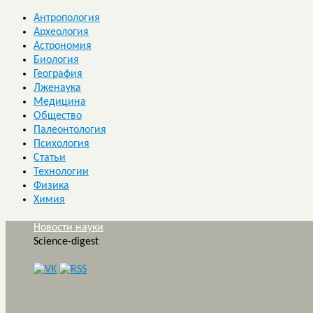
Антропология
Археология
Астрономия
Биология
География
Лженаука
Медицина
Общество
Палеонтология
Психология
Статьи
Технологии
Физика
Химия
Новости науки
Science-digest