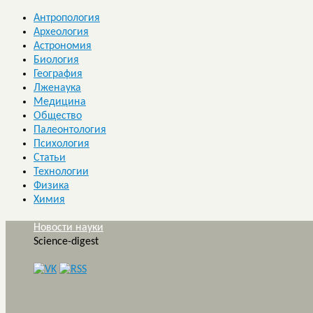
Антропология
Археология
Астрономия
Биология
География
Лженаука
Медицина
Общество
Палеонтология
Психология
Статьи
Технологии
Физика
Химия
Новости науки
Science-digest