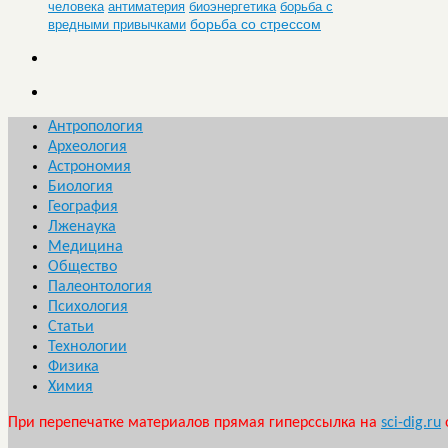
человека
антиматерия
биоэнергетика
борьба с
борьба со стрессом
вредными привычками
Антропология
Археология
Астрономия
Биология
География
Лженаука
Медицина
Общество
Палеонтология
Психология
Статьи
Технологии
Физика
Химия
При перепечатке материалов прямая гиперссылка на
sci-dig.ru