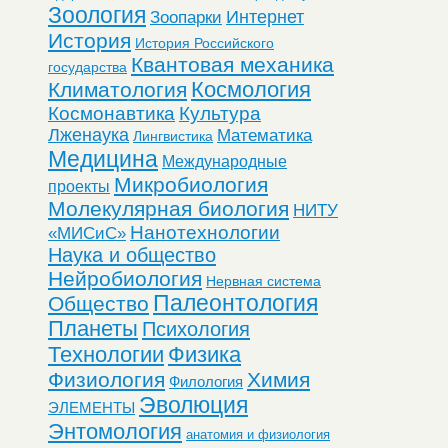
Зоология
Интернет
Зоопарки
История
История Российского
Квантовая механика
государства
Космология
Климатология
Космонавтика
Культура
Лженаука
Математика
Лингвистика
Медицина
Международные
Микробиология
проекты
Молекулярная биология
НИТУ
Нанотехнологии
«МИСиС»
Наука и общество
Нейробиология
Нервная система
Палеонтология
Общество
Планеты
Психология
Технологии
Физика
Физиология
Химия
Филология
Эволюция
ЭЛЕМЕНТЫ
Энтомология
анатомия и физиология