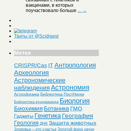
вакцинами, в которых
поучаствовало больше
... →
Твиты от @Scidigest
Метки
Антропология
CRISPR/Cas
IT
Археология
Астрономические
Астрономия
наблюдения
Астрофизика
Библиотека ПостНауки
Биология
Библиотека вундеркинда
Биохимия
Ботаника
ГМО
Генетика
География
Гаджеты
Геология
Защита животных
ДНК
Здоровье – это счастье
Золотой фонд науки