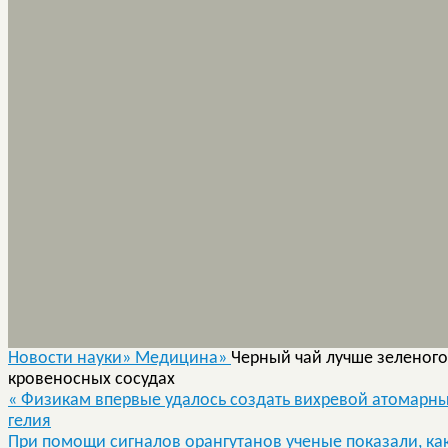
Новости науки»
Медицина»
Черный чай лучше зеленого
кровеносных сосудах
«
Физикам впервые удалось создать вихревой атомарны
гелия
При помощи сигналов орангутанов ученые показали, ка