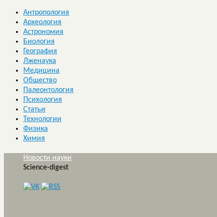
Антропология
Археология
Астрономия
Биология
География
Лженаука
Медицина
Общество
Палеонтология
Психология
Статьи
Технологии
Физика
Химия
Новости науки
Science-digest