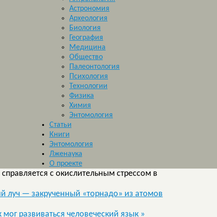
Астрономия
Археология
Биология
География
Медицина
Общество
Палеонтология
Психология
Технологии
Физика
Химия
Энтомология
Статьи
Книги
Энтомология
Лженаука
О проекте
 справляется с окислительным стрессом в
й луч — закрученный «торнадо» из атомов
к мог развиваться человеческий язык
»