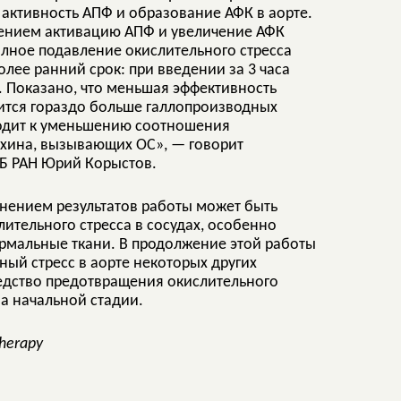
 активность АПФ и образование АФК в аорте.
чением активацию АПФ и увеличение АФК
олное подавление окислительного стресса
олее ранний срок: при введении за 3 часа
я. Показано, что меньшая эффективность
ржится гораздо больше галлопроизводных
водит к уменьшению соотношения
хина, вызывающих ОС», — говорит
Б РАН Юрий Корыстов.
нением результатов работы может быть
ительного стресса в сосудах, особенно
ормальные ткани. В продолжение этой работы
ый стресс в аорте некоторых других
редство предотвращения окислительного
на начальной стадии.
herapy