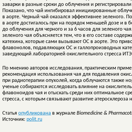
заварки в разные сроки до облучения и регистрировали
Показано, что чай ингибировал инициированные облу
в аорте. Черный чай оказался эффективнее зеленого. П
в аорте достигалось при на порядок меньшей дозе и в б
до облучения для черного и за 6 часов для зеленого ча
зеленого чая объясняется тем, что в его составе соде
катехина, которые сами вызывают ОС в аорте. Это при
флавонолов, подавляющих ОС и галлопроизводных кате
заведующий лабораторией окислительного стресса ИТЭ
По мнению авторов исследования, практическим приме
рекомендация использования чая для подавления окисл
при радиотерапии опухолей, когда облучаются также н
ученые собираются исследовать влияние на окислительн
флавоноидов чая и отыскать среди них оптимальное с
стресса, с которым связывают развитие атеросклероза 
Статья
опубликована
в журнале
Biomedicine & Pharmacot
Источник:
polit.ru