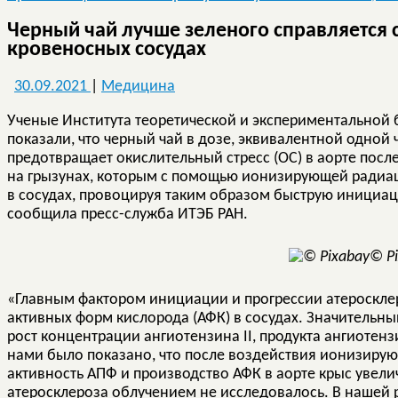
Черный чай лучше зеленого справляется 
кровеносных сосудах
30.09.2021
|
Медицина
Ученые Института теоретической и экспериментальной 
показали, что черный чай в дозе, эквивалентной одной
предотвращает окислительный стресс (ОС) в аорте пос
на грызунах, которым с помощью ионизирующей радиац
в сосудах, провоцируя таким образом быструю инициа
сообщила пресс-служба ИТЭБ РАН.
© P
«Главным фактором инициации и прогрессии атероскле
активных форм кислорода (АФК) в сосудах. Значительны
рост концентрации ангиотензина II, продукта ангиоте
нами было показано, что после воздействия ионизиру
активность АПФ и производство АФК в аорте крыс увел
атеросклероза облучением не исследовалось. В нашей 