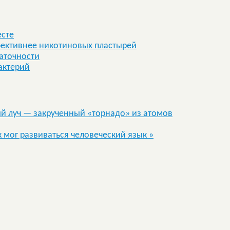
есте
фективнее никотиновых пластырей
таточности
актерий
й луч — закрученный «торнадо» из атомов
к мог развиваться человеческий язык
»