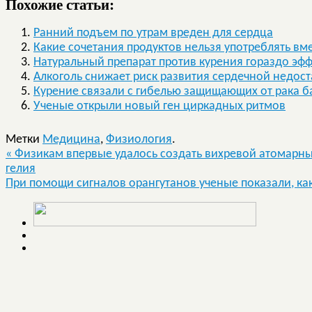
Похожие статьи:
Ранний подъем по утрам вреден для сердца
Какие сочетания продуктов нельзя употреблять вм
Натуральный препарат против курения гораздо эф
Алкоголь снижает риск развития сердечной недос
Курение связали с гибелью защищающих от рака б
Ученые открыли новый ген циркадных ритмов
Метки
Медицина
,
Физиология
.
«
Физикам впервые удалось создать вихревой атомарны
гелия
При помощи сигналов орангутанов ученые показали, ка