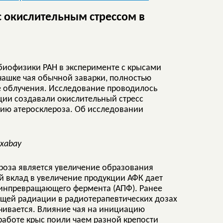
с окислительным стрессом в
биофизики РАН в эксперименте с крысами
 чашке чая обычной заварки, полностью
ле облучения. Исследование проводилось
ии создавали окислительный стресс
цию атеросклероза. Об исследовании
ixabay
роза является увеличение образования
й вклад в увеличение продукции АФК дает
нзинпревращающего фермента (АПФ). Ранее
ющей радиации в радиотерапевтических дозах
ичивается. Влияние чая на инициацию
работе крыс поили чаем разной крепости