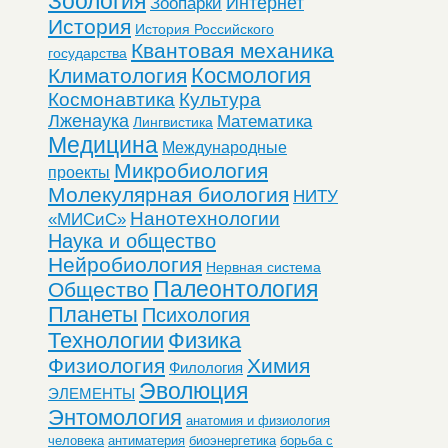
Зоология
Интернет
Зоопарки
История
История Российского
Квантовая механика
государства
Космология
Климатология
Космонавтика
Культура
Лженаука
Математика
Лингвистика
Медицина
Международные
Микробиология
проекты
Молекулярная биология
НИТУ
Нанотехнологии
«МИСиС»
Наука и общество
Нейробиология
Нервная система
Палеонтология
Общество
Планеты
Психология
Технологии
Физика
Физиология
Химия
Филология
Эволюция
ЭЛЕМЕНТЫ
Энтомология
анатомия и физиология
человека
антиматерия
биоэнергетика
борьба с