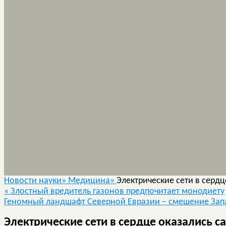
Новости науки»
Медицина»
Электрические сети в сер
«
Злостный вредитель газонов предпочитает монодиету
Геномный ландшафт Северной Евразии – смешение Зап
Электрические сети в сердце оказались