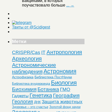
вакцинами, в которых
поучаствовало больше
... →
Твиты от @Scidigest
Метки
Антропология
CRISPR/Cas
IT
Археология
Астрономические
Астрономия
наблюдения
Астрофизика
Библиотека ПостНауки
Биология
Библиотека вундеркинда
Биохимия
Ботаника
ГМО
Генетика
География
Гаджеты
Геология
Защита животных
ДНК
Здоровье – это счастье
Золотой фонд науки