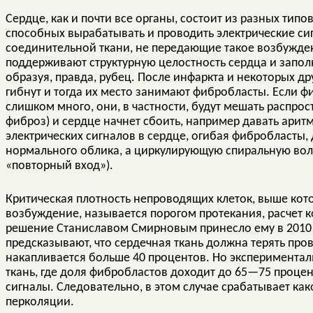
Сердце, как и почти все органы, состоит из разных типо
способных вырабатывать и проводить электрические сиг
соединительной ткани, не передающие такое возбужд
поддерживают структурную целостность сердца и запол
образуя, правда, рубец. После инфаркта и некоторых 
гибнут и тогда их место занимают фибробласты. Если ф
слишком много, они, в частности, будут мешать распро
фиброз) и сердце начнет сбоить, например давать арит
электрических сигналов в сердце, огибая фибробласты,
нормального облика, а циркулирующую спиральную вол
«повторный вход»).
Критическая плотность непроводящих клеток, выше кот
возбуждение, называется порогом протекания, расчет к
решение Станиславом Смирновым принесло ему в 2010
предсказывают, что сердечная ткань должна терять про
накапливается больше 40 процентов. Но экспериментал
ткань, где доля фибробластов доходит до 65—75 процен
сигналы. Следовательно, в этом случае срабатывает ка
перколяции.