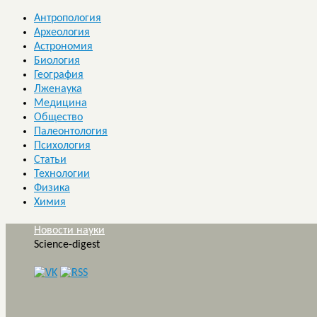
Антропология
Археология
Астрономия
Биология
География
Лженаука
Медицина
Общество
Палеонтология
Психология
Статьи
Технологии
Физика
Химия
Новости науки
Science-digest