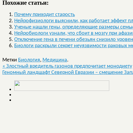
Похожие статьи:
Почему приходит старость
Нейрофизиологи выяснили, как работает эффект п
Ученые нашли гены, определяющие размеры семьи
Нейробиологи узнали, что сбоит в мозгу при афази
Отключение гена в печени обезьян снизило уровен
Биологи раскрыли секрет неуязвимости раковых м
Метки
Биология
,
Медицина
.
«
Злостный вредитель газонов предпочитает монодиету
Геномный ландшафт Северной Евразии – смешение Зап