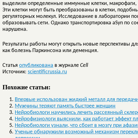
выделили определенные иммунные клетки, макрофаги, 
Эти клетки могут быть преобразованы в клетки, подоб
регуляторных молекул. Исследование в лаборатории пока
образовывать сети. Однако транспортировка aSyn по с
нарушена.
Результаты работы могут открыть новые перспективы дл
как болезнь Паркинсона или деменция.
Статья
опубликована
в журнале
Cell
Источник:
scientificrussia.ru
Похожие статьи:
Впервые использован жидкий металл для передач
Мужчины теряют память быстрее женщин
Нейробиологи научились лечить рассеянный склер
Нейрофизиологи выяснили, как работает эффект п
Нейробиологи узнали, что сбоит в мозгу при афази
Ученые обнаружили возможный механизм переключ