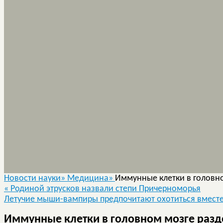
Новости науки»
Медицина»
Иммунные клетки в головн
«
Родиной этрусков назвали степи Причерноморья
Летучие мыши-вампиры предпочитают охотиться вместе
Иммунные клетки в головном мозге разд