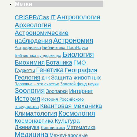
Метки
Антропология
CRISPR/Cas
IT
Археология
Астрономические
Астрономия
наблюдения
Астрофизика
Библиотека ПостНауки
Биология
Библиотека вундеркинда
Биохимия
Ботаника
ГМО
Генетика
География
Гаджеты
Геология
Защита животных
ДНК
Здоровье – это счастье
Золотой фонд науки
Зоология
Интернет
Зоопарки
История
История Российского
Квантовая механика
государства
Космология
Климатология
Космонавтика
Культура
Лженаука
Математика
Лингвистика
Медицина
Международные