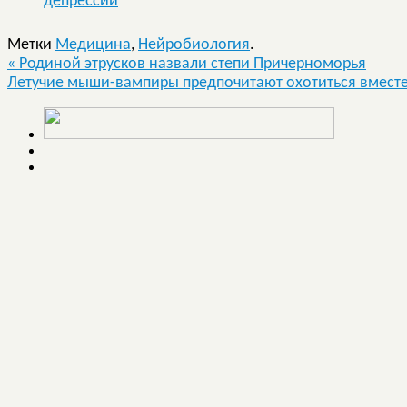
депрессии
Метки
Медицина
,
Нейробиология
.
«
Родиной этрусков назвали степи Причерноморья
Летучие мыши-вампиры предпочитают охотиться вместе