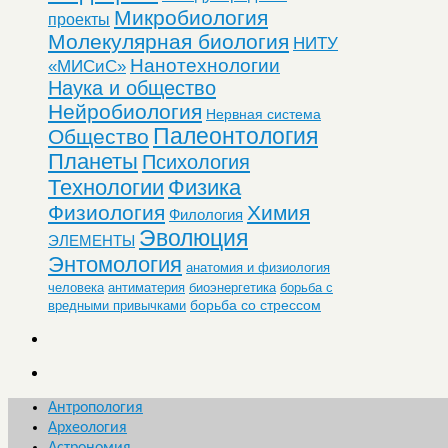
Микробиология
проекты
Молекулярная биология
НИТУ
Нанотехнологии
«МИСиС»
Наука и общество
Нейробиология
Нервная система
Палеонтология
Общество
Планеты
Психология
Технологии
Физика
Физиология
Химия
Филология
Эволюция
ЭЛЕМЕНТЫ
Энтомология
анатомия и физиология
человека
антиматерия
биоэнергетика
борьба с
борьба со стрессом
вредными привычками
Антропология
Археология
Астрономия