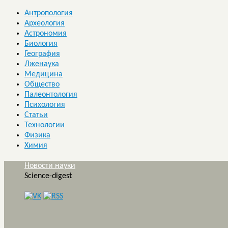
Антропология
Археология
Астрономия
Биология
География
Лженаука
Медицина
Общество
Палеонтология
Психология
Статьи
Технологии
Физика
Химия
Новости науки
Science-digest