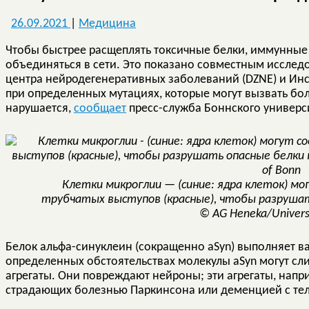
26.09.2021
|
Медицина
Чтобы быстрее расщеплять токсичные белки, иммунные 
объединяться в сети. Это показано совместным исслед
центра нейродегенеративных заболеваний (DZNE) и Ин
при определенных мутациях, которые могут вызвать бол
нарушается,
сообщает
пресс-служба Боннского универс
Клетки микроглии — (синие: ядра клеток) м
трубчатых выступов (красные), чтобы разрушат
© AG Heneka/Universi
Белок альфа-синуклеин (сокращенно aSyn) выполняет ва
определенных обстоятельствах молекулы aSyn могут сл
агрегаты. Они повреждают нейроны; эти агрегаты, нап
страдающих болезнью Паркинсона или деменцией с те