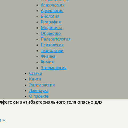
Астрономия
Археология
Биология
География
Медицина
Общество
Палеонтология
Психология
Технологии
Физика
Химия
Энтомология
Статьи
Книги
Энтомология
Лженаука
О проекте
феток и антибактериального геля опасно для
ра
»