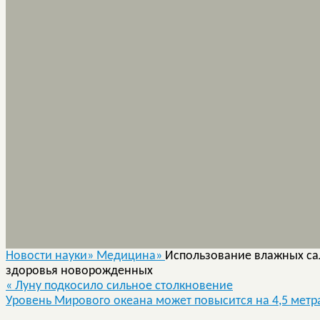
Новости науки»
Медицина»
Использование влажных сал
здоровья новорожденных
«
Луну подкосило сильное столкновение
Уровень Мирового океана может повысится на 4,5 мет