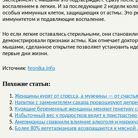
Эксперимент с мышами это подтверждает. Сразу после
воспалением в легких. И за последующие 2 недели кол
особых иммунных клеток, защищающих от астмы. Это ре
иммунитетом и подавляющие воспаление.
Но если легкие оставались стерильными, они становил
демонстрировали признаки астмы. Как отмечает докто
мышами, сделанное открытие позволяет установить иде
первые дни жизни.
Источник:
hronika.info
Похожие статьи:
Женщины курят от стресса, а мужчины — от счасть
Напитки с заменителем сахара провоцируют депре
Курящие беременные женщины меняют генетику с
Избыточный вес у подростков ведет к пристрастию
Американцы сравнили влияние алкоголя и мариху
Более 80% вегетарианцев возвращаются к мясной 