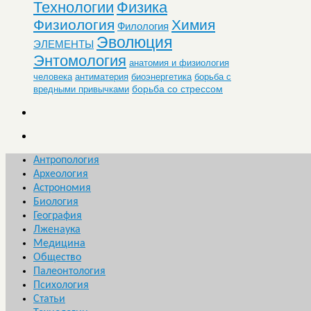
Технологии
Физика
Физиология
Химия
Филология
Эволюция
ЭЛЕМЕНТЫ
Энтомология
анатомия и физиология
человека
антиматерия
биоэнергетика
борьба с
борьба со стрессом
вредными привычками
Антропология
Археология
Астрономия
Биология
География
Лженаука
Медицина
Общество
Палеонтология
Психология
Статьи