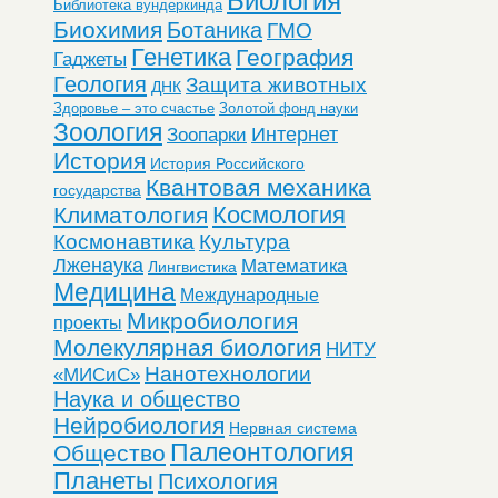
Биология
Библиотека вундеркинда
Биохимия
Ботаника
ГМО
Генетика
География
Гаджеты
Геология
Защита животных
ДНК
Здоровье – это счастье
Золотой фонд науки
Зоология
Интернет
Зоопарки
История
История Российского
Квантовая механика
государства
Космология
Климатология
Космонавтика
Культура
Лженаука
Математика
Лингвистика
Медицина
Международные
Микробиология
проекты
Молекулярная биология
НИТУ
Нанотехнологии
«МИСиС»
Наука и общество
Нейробиология
Нервная система
Палеонтология
Общество
Планеты
Психология