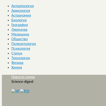
Антропология
Археология
Астрономия
Биология
География
Лженаука
Медицина
Общество
Палеонтология
Психология
Статьи
Технологии
Физика
Химия
Новости науки
Science-digest