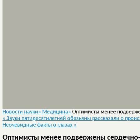
Новости науки»
Медицина»
Оптимисты менее подверж
«
Звуки пятидесятилетней обезьяны рассказали о прои
Неочевидные факты о глазах
»
Оптимисты менее подвержены сердечно-