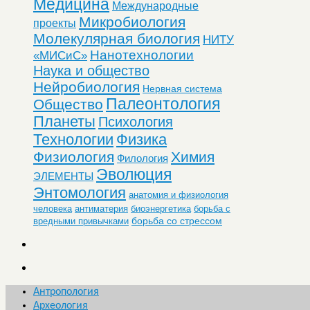
Медицина
Международные
Микробиология
проекты
Молекулярная биология
НИТУ
Нанотехнологии
«МИСиС»
Наука и общество
Нейробиология
Нервная система
Палеонтология
Общество
Планеты
Психология
Технологии
Физика
Физиология
Химия
Филология
Эволюция
ЭЛЕМЕНТЫ
Энтомология
анатомия и физиология
человека
антиматерия
биоэнергетика
борьба с
борьба со стрессом
вредными привычками
Антропология
Археология