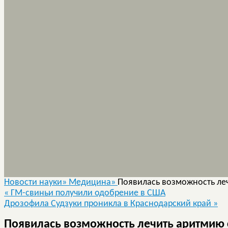
Новости науки»
Медицина»
Появилась возможность ле
«
ГМ-свиньи получили одобрение в США
Дрозофила Судзуки проникла в Краснодарский край
»
Появилась возможность лечить аритмию 