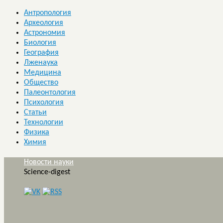
Антропология
Археология
Астрономия
Биология
География
Лженаука
Медицина
Общество
Палеонтология
Психология
Статьи
Технологии
Физика
Химия
Новости науки
Science-digest