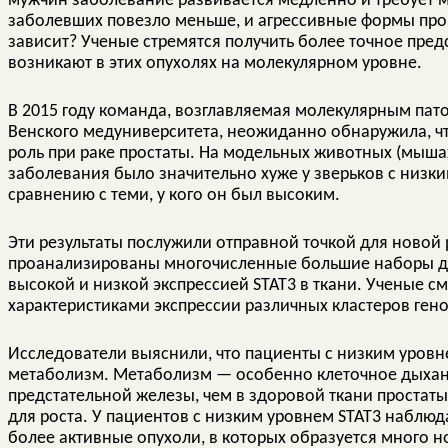
мужчин заболевание развивается медленно и требует м
заболевших повезло меньше, и агрессивные формы прог
зависит? Ученые стремятся получить более точное пре
возникают в этих опухолях на молекулярном уровне.
В 2015 году команда, возглавляемая молекулярным пат
Венского медуниверситета, неожиданно обнаружила, ч
роль при раке простаты. На модельных животных (мышах
заболевания было значительно хуже у зверьков с низки
сравнению с теми, у кого он был высоким.
Эти результаты послужили отправной точкой для новой
проанализированы многочисленные большие наборы да
высокой и низкой экспрессией STAT3 в ткани. Ученые 
характеристиками экспрессии различных кластеров гено
Исследователи выяснили, что пациенты с низким уров
метаболизм. Метаболизм — особенно клеточное дыхани
предстательной железы, чем в здоровой ткани простаты
для роста. У пациентов с низким уровнем STAT3 наблюд
более активные опухоли, в которых образуется много н