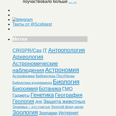
поучаствовало больше
... →
Твиты от @Scidigest
Метки
Антропология
CRISPR/Cas
IT
Археология
Астрономические
Астрономия
наблюдения
Астрофизика
Библиотека ПостНауки
Биология
Библиотека вундеркинда
Биохимия
Ботаника
ГМО
Генетика
География
Гаджеты
Геология
Защита животных
ДНК
Здоровье – это счастье
Золотой фонд науки
Зоология
Интернет
Зоопарки