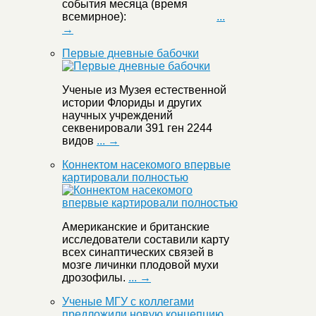
события месяца (время
всемирное):
...
→
Первые дневные бабочки
Ученые из Музея естественной
истории Флориды и других
научных учреждений
секвенировали 391 ген 2244
видов
... →
Коннектом насекомого впервые
картировали полностью
Американские и британские
исследователи составили карту
всех синаптических связей в
мозге личинки плодовой мухи
дрозофилы.
... →
Ученые МГУ с коллегами
предложили новую концепцию