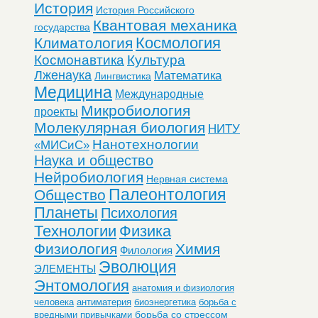
История
История Российского
Квантовая механика
государства
Космология
Климатология
Космонавтика
Культура
Лженаука
Математика
Лингвистика
Медицина
Международные
Микробиология
проекты
Молекулярная биология
НИТУ
Нанотехнологии
«МИСиС»
Наука и общество
Нейробиология
Нервная система
Палеонтология
Общество
Планеты
Психология
Технологии
Физика
Физиология
Химия
Филология
Эволюция
ЭЛЕМЕНТЫ
Энтомология
анатомия и физиология
человека
антиматерия
биоэнергетика
борьба с
борьба со стрессом
вредными привычками