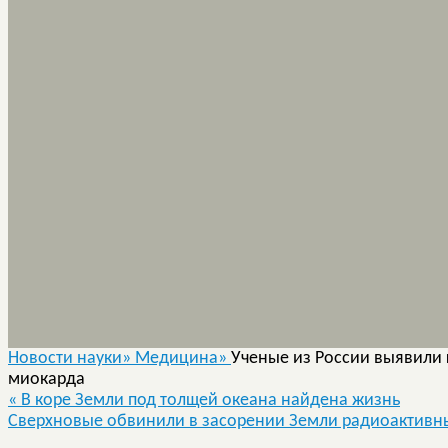
Новости науки»
Медицина»
Ученые из России выявили 
миокарда
«
В коре Земли под толщей океана найдена жизнь
Сверхновые обвинили в засорении Земли радиоактив