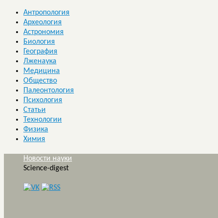
Антропология
Археология
Астрономия
Биология
География
Лженаука
Медицина
Общество
Палеонтология
Психология
Статьи
Технологии
Физика
Химия
Новости науки
Science-digest