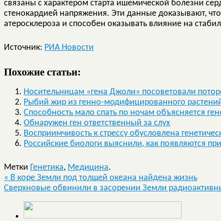
связаны с характером старта ишемической болезни сер
стенокардией напряжения. Эти данные доказывают, что 
атеросклероза и способен оказывать влияние на стаби
Источник:
РИА Новости
Похожие статьи:
Носительницам «гена Джоли» посоветовали потор
Рыбий жир из генно-модифицированного растени
Способность мало спать по ночам объясняется ге
Обнаружен ген ответственный за слух
Восприимчивость к стрессу обусловлена генетичес
Российские биологи выяснили, как появляются пр
Метки
Генетика
,
Медицина
.
«
В коре Земли под толщей океана найдена жизнь
Сверхновые обвинили в засорении Земли радиоактив