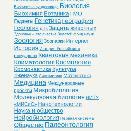
Биология
Библиотека вундеркинда
Биохимия
Ботаника
ГМО
Генетика
География
Гаджеты
Геология
Защита животных
ДНК
Здоровье – это счастье
Золотой фонд науки
Зоология
Интернет
Зоопарки
История
История Российского
Квантовая механика
государства
Космология
Климатология
Космонавтика
Культура
Лженаука
Математика
Лингвистика
Медицина
Международные
Микробиология
проекты
Молекулярная биология
НИТУ
Нанотехнологии
«МИСиС»
Наука и общество
Нейробиология
Нервная система
Палеонтология
Общество