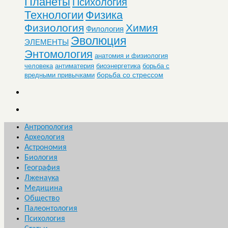
Планеты
Психология
Технологии
Физика
Физиология
Химия
Филология
Эволюция
ЭЛЕМЕНТЫ
Энтомология
анатомия и физиология
человека
антиматерия
биоэнергетика
борьба с
борьба со стрессом
вредными привычками
Антропология
Археология
Астрономия
Биология
География
Лженаука
Медицина
Общество
Палеонтология
Психология