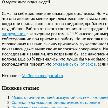
О муках лысеющих людей
Сама по себе алопеция не опасна для организма. Но м
что она делает их менее привлекательными в глазах ж
когда они приглашают кого-то на свидание, проблемы с
неудобство. Работа от такого состояния тоже страдает
затруднения
с карьерным ростом, а 11 % лысеющих ам
собеседовании при приеме на работу. Но не все так пло
опрошенных назвали лысину признаком мужественност
показались даже выше своих волосатых соперников. Ин
исследования заявили, что потратили бы все накоплен
волосы. Еще 60 % признались, что лучше бы у них было 
респондентов говорят, что
отказались бы от секса
, если
Источник:
М. Пецка medportal.ru
Похожие статьи:
Мышь с точной копией иммунной системы челове
Соленая еда ускоряет биологическое старение
Перец чили продлевает жизнь