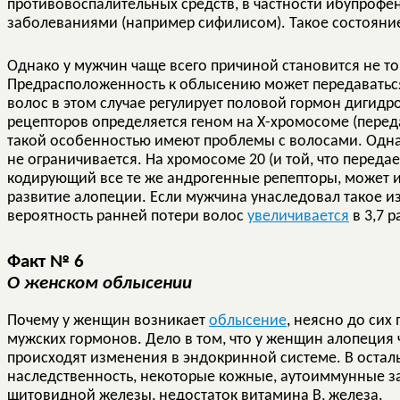
противовоспалительных средств, в частности ибупрофен
заболеваниями (например сифилисом). Такое состояни
Однако у мужчин чаще всего причиной становится не то
Предрасположенность к облысению может передаваться к
волос в этом случае регулирует половой гормон дигидр
рецепторов определяется геном на Х-хромосоме (перед
такой особенностью имеют проблемы с волосами. Одн
не ограничивается. На хромосоме 20 (и той, что передает
кодирующий все те же андрогенные репепторы, может 
развитие алопеции. Если мужчина унаследовал такое и
вероятность ранней потери волос
увеличивается
в 3,7 р
Факт № 6
О женском облысении
Почему у женщин возникает
облысение
, неясно до сих
мужских гормонов. Дело в том, что у женщин алопеция 
происходят изменения в эндокринной системе. В осталь
наследственность, некоторые кожные, аутоиммунные з
щитовидной железы, недостаток витамина B, железа.