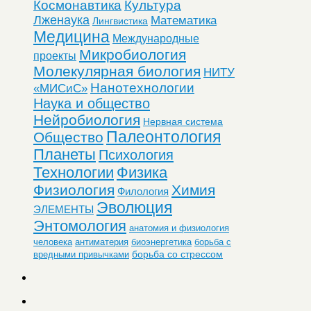
Космонавтика
Культура
Лженаука
Математика
Лингвистика
Медицина
Международные
Микробиология
проекты
Молекулярная биология
НИТУ
Нанотехнологии
«МИСиС»
Наука и общество
Нейробиология
Нервная система
Палеонтология
Общество
Планеты
Психология
Технологии
Физика
Физиология
Химия
Филология
Эволюция
ЭЛЕМЕНТЫ
Энтомология
анатомия и физиология
человека
антиматерия
биоэнергетика
борьба с
борьба со стрессом
вредными привычками