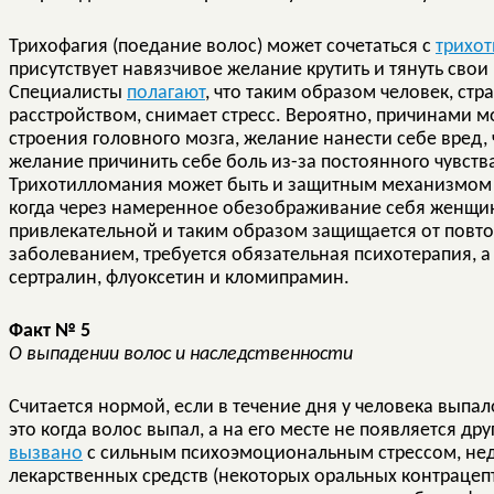
Трихофагия (поедание волос) может сочетаться с
трихо
присутствует навязчивое желание крутить и тянуть свои
Специалисты
полагают
, что таким образом человек, с
расстройством, снимает стресс. Вероятно, причинами м
строения головного мозга, желание нанести себе вред,
желание причинить себе боль из-за постоянного чувст
Трихотилломания может быть и защитным механизмом п
когда через намеренное обезображивание себя женщин
привлекательной и таким образом защищается от повт
заболеванием, требуется обязательная психотерапия, 
сертралин, флуоксетин и кломипрамин.
Факт № 5
О выпадении волос и наследственности
Считается нормой, если в течение дня у человека выпа
это когда волос выпал, а на его месте не появляется д
вызвано
с сильным психоэмоциональным стрессом, нед
лекарственных средств (некоторых оральных контрацеп