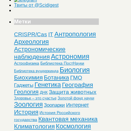
Твиты от @Scidigest
Метки
Антропология
CRISPR/Cas
IT
Археология
Астрономические
Астрономия
наблюдения
Астрофизика
Библиотека ПостНауки
Биология
Библиотека вундеркинда
Биохимия
Ботаника
ГМО
Генетика
География
Гаджеты
Геология
Защита животных
ДНК
Здоровье – это счастье
Золотой фонд науки
Зоология
Интернет
Зоопарки
История
История Российского
Квантовая механика
государства
Космология
Климатология