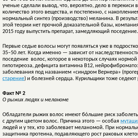
ученые сделали вывод, что, вероятно, дело в перекис
количество этого вещества, и постепенно, с накоплени
нормальный синтез (производство) меланина. В результат
этой теории нет прочной доказательной базы, компания
2015 году выпустить препарат, замедляющий поседение
Первые седые волосы могут появляться уже в подростко
35–50 лет. Когда именно — зависит от наследственност
поседение волос, которое в некоторых случаях нормо
гипотиреоза, дефицита витамина В12, нейрофиброматоз
заболевания под названием «синдром Вернера» (прог
старение
) и болезней сердца. Курильщики тоже седеют
Факт № 2
О рыжих людях и меланоме
Обладатели рыжих волос имеют бóльшие риск заболет
с другим цветом волос. Причина этого — особая
мутаци
людей и у тех, кто заболевает меланомой. При нормаль
защитника протеина, подавляющего рост раковых клеток.