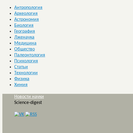
Антропология
Археология
Астрономия
Биология
География
Лженаука
Медицина
Общество
Палеонтология
Психология
Статьи
Технологии
Физика
Химия
Новости науки
Science-digest