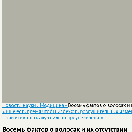
Новости науки»
Медицина»
Восемь фактов о волосах и 
«
Ещё есть время чтобы избежать разрушительных изме
Примитивность акул сильно преувеличена
»
Восемь фактов о волосах и их отсутствии