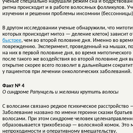
ученые специально нарушали режим сна и бодрствован
ритма происходит и в работе волосяных фолликулов. Уче
изучении и решении проблемы инсомнии (бессонницы)
В другом исследовании ученые обнаружили, что митотич
которых происходит митоз — деление клеток) зависит о
быстрее
, чем во второй половине дня. Именно во врем
повреждению. Эксперимент, проведенный на мышах, пок
на них в первой половине дня, во время митотического
после такого же воздействия во второй половине дня
открытие скорее всего позволит в дальнейшем сократи
у пациентов при лечении онкологических заболеваний.
Факт № 4
О синдроме Рапунцель и желании крутить волосы
С волосами связано редкое психическое расстройство 
Заболевание названо по имени героини сказки братье
волосами. При этом синдроме человек целенаправленно 
образовывается трихобезоар — волосяной комок. Это м
непроходимости и оперативному вмешательству.