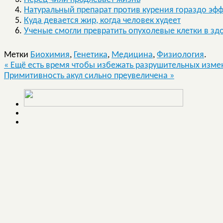
Натуральный препарат против курения гораздо эф
Куда девается жир, когда человек худеет
Ученые смогли превратить опухолевые клетки в з
Метки
Биохимия
,
Генетика
,
Медицина
,
Физиология
.
«
Ещё есть время чтобы избежать разрушительных изме
Примитивность акул сильно преувеличена
»