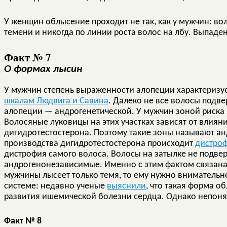
У женщин облысение проходит не так, как у мужчин: в
темени и никогда по линии роста волос на лбу. Выпаден
Факт № 7
О формах лысин
У мужчин степень выраженности алопеции характеризуе
шкалам Людвига и Савина
. Далеко не все волосы под
алопеции — андрогенетической. У мужчин зоной риска я
Волосяные луковицы на этих участках зависят от влиян
дигидротестостерона. Поэтому такие зоны называют а
производства дигидротестостерона происходит
дистроф
дистрофия самого волоса. Волосы на затылке не подв
андрогенонезависимые. Именно с этим фактом связана
мужчины лысеет только темя, то ему нужно внимательне
системе: недавно ученые
выяснили
, что такая форма 
развития ишемической болезни сердца. Однако непонят
Факт № 8