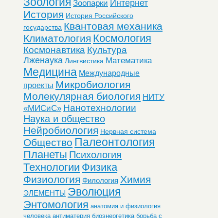
Зоология
Интернет
Зоопарки
История
История Российского
Квантовая механика
государства
Космология
Климатология
Космонавтика
Культура
Лженаука
Математика
Лингвистика
Медицина
Международные
Микробиология
проекты
Молекулярная биология
НИТУ
Нанотехнологии
«МИСиС»
Наука и общество
Нейробиология
Нервная система
Палеонтология
Общество
Планеты
Психология
Технологии
Физика
Физиология
Химия
Филология
Эволюция
ЭЛЕМЕНТЫ
Энтомология
анатомия и физиология
человека
антиматерия
биоэнергетика
борьба с