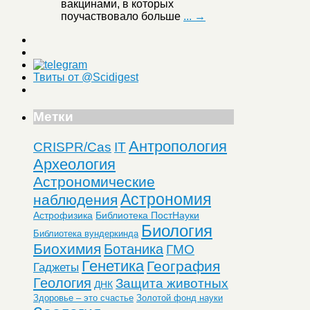
вакцинами, в которых
поучаствовало больше
... →
Твиты от @Scidigest
Метки
Антропология
CRISPR/Cas
IT
Археология
Астрономические
Астрономия
наблюдения
Астрофизика
Библиотека ПостНауки
Биология
Библиотека вундеркинда
Биохимия
Ботаника
ГМО
Генетика
География
Гаджеты
Геология
Защита животных
ДНК
Здоровье – это счастье
Золотой фонд науки