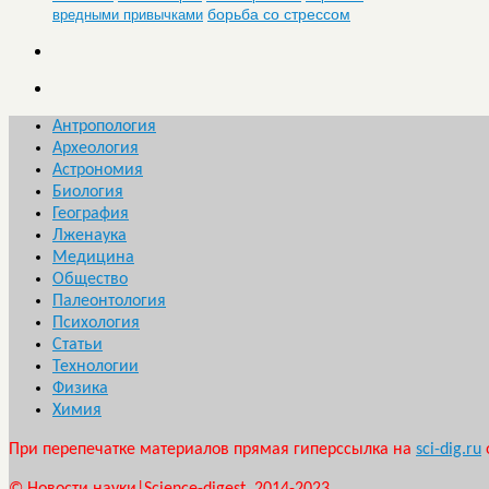
борьба со стрессом
вредными привычками
Антропология
Археология
Астрономия
Биология
География
Лженаука
Медицина
Общество
Палеонтология
Психология
Статьи
Технологии
Физика
Химия
При перепечатке материалов прямая гиперссылка на
sci-dig.ru
© Новости науки|Science-digest. 2014-2023.