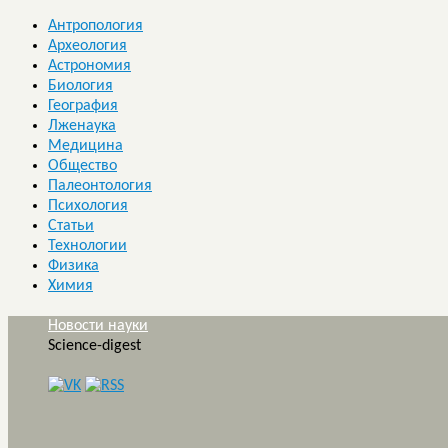
Антропология
Археология
Астрономия
Биология
География
Лженаука
Медицина
Общество
Палеонтология
Психология
Статьи
Технологии
Физика
Химия
Новости науки
Science-digest