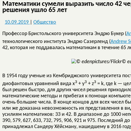
Математики сумели выразить число 42 чер
решения ушло 65 лет
10.09.2019
|
Общество
Профессор Бристольского университета Эндрю Букер (
A
технологического института Эндрю Сазерленд (
Andrew S
42, которая не поддавалась математикам в течение 65 ле
© ed
В 1954 году ученые из Кембриджского университета пос
3
3
3
диофантовых уравнений вида x
+ y
+ z
= k, где k — ц
был решен быстро, для других чисел решения приходил
математические методы и прибегая к помощи компьютер
очень большие числа. В конце концов для всех чисел б
или же доказана невозможность их представления в ви
усилиям математиков: 33 и 42. В диапазоне до 1000 неп
390, 579, 627, 633, 732, 795, 906, 921 и 975. Последний 
принадлежал Сандеру Хёйсману, нашедшему в 2016 году 