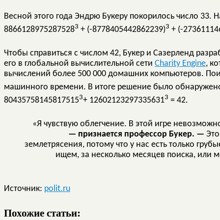
Весной этого года Эндрю Букеру покорилось число 33. 
3
3
8866128975287528
+ (-8778405442862239)
+ (-27361114
Чтобы справиться с числом 42, Букер и Сазерленд разр
его в глобальной вычислительной сети
Charity Engine
, к
вычислений более 500 000 домашних компьютеров. Пои
машинного времени. В итоге решение было обнаружено
3
3
80435758145817515
+ 12602123297335631
= 42.
«Я чувствую облегчение. В этой игре невозможно
— признается профессор Букер. —
Это
землетрясения, потому что у нас есть только груб
ищем, за несколько месяцев поиска, или м
Источник:
polit.ru
Похожие статьи: