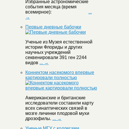
Избранные астрономические
события месяца (время
всемирное):
...
→
Первые дневные бабочки
Ученые из Музея естественной
истории Флориды и других
научных учреждений
секвенировали 391 ген 2244
видов
... →
Коннектом насекомого впервые
картировали полностью
Американские и британские
исследователи составили карту
всех синаптических связей в
мозге личинки плодовой мухи
дрозофилы.
... →
Ученые МГУ с коллегами