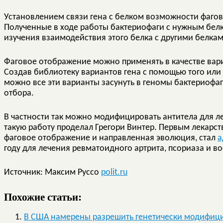
Установлением связи гена с белком возможности фаго
Полученные в ходе работы бактериофаги с нужным бел
изучения взаимодействия этого белка с другими белка
Фаговое отображение можно применять в качестве вар
Создав библиотеку вариантов гена с помощью того или
можно все эти варианты засунуть в геномы бактериофаг
отбора.
В частности так можно модифицировать антитела для л
такую работу проделал Грегори Винтер. Первым лекарс
фаговое отображение и направленная эволюция, стал
а
году для лечения ревматоидного артрита, псориаза и 
Источник: Максим Руссо
polit.ru
Похожие статьи:
В США намерены разрешить генетически модифици