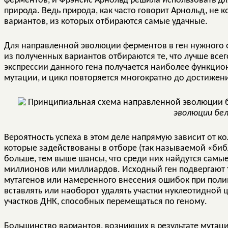
ферментов, и Фрэнсис Арнольд решила использовать для 
природа. Ведь природа, как часто говорит Арнольд, не 
вариантов, из которых отбираются самые удачные.
Для направленной эволюции ферментов в ген нужного 
из полученных вариантов отбираются те, что лучше всег
экспрессии данного гена получается наиболее функцион
мутации, и цикл повторяется многократно до достижен
эволюции бе
Вероятность успеха в этом деле напрямую зависит от к
которые задействованы в отборе (так называемой «библ
больше, тем выше шансы, что среди них найдутся самы
миллионов или миллиардов. Исходный ген подвергают
мутагенов или намеренного внесения ошибок при полим
вставлять или наоборот удалять участки нуклеотидной
участков ДНК, способных перемещаться по геному.
Большинство вариантов, возникших в результате мутаци