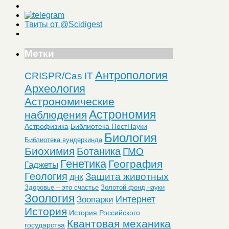
Твиты от @Scidigest
Метки
Антропология
CRISPR/Cas
IT
Археология
Астрономические
Астрономия
наблюдения
Астрофизика
Библиотека ПостНауки
Биология
Библиотека вундеркинда
Биохимия
Ботаника
ГМО
Генетика
География
Гаджеты
Геология
Защита животных
ДНК
Здоровье – это счастье
Золотой фонд науки
Зоология
Интернет
Зоопарки
История
История Российского
Квантовая механика
государства