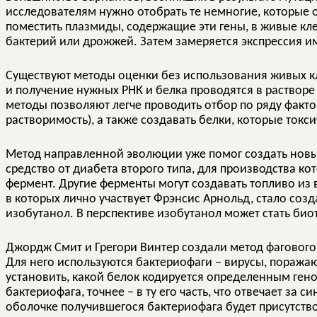
исследователям нужно отобрать те немногие, которые 
поместить плазмиды, содержащие эти гены, в живые кле
бактерий или дрожжей. Затем замеряется экспрессия и
Существуют методы оценки без использования живых кл
и получение нужных РНК и белка проводятся в растворе
методы позволяют легче проводить отбор по ряду факто
растворимость), а также создавать белки, которые ток
Метод направленной эволюции уже помог создать новы
средство от диабета второго типа, для производства к
фермент. Другие ферменты могут создавать топливо из
в которых лично участвует Фрэнсис Арнольд, стало соз
изобутанол. В перспективе изобутанол может стать био
Джордж Смит и Грегори Винтер создали метод фагового
Для него используются бактериофаги – вирусы, поража
установить, какой белок кодируется определенным геном
бактериофага, точнее – в ту его часть, что отвечает за с
оболочке получившегося бактериофага будет присутств