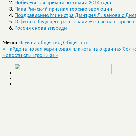
Нобелевская премия по химии 2014 года
Папа Римский признал теорию эволюции
Поздравление Министра Дмитрия Ливанова с Днё
О физике будущего рассказали ученые на встрече 
Россия снова впереди!
Метки
Наука и общество
,
Общество
.
«
Найдена новая карликовая планета на окраинах Солн
Новости спинтроники
»