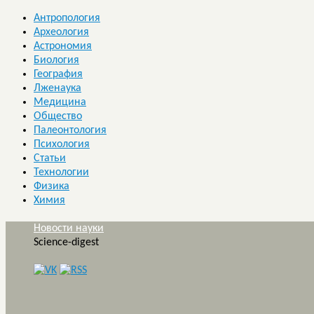
Антропология
Археология
Астрономия
Биология
География
Лженаука
Медицина
Общество
Палеонтология
Психология
Статьи
Технологии
Физика
Химия
Новости науки
Science-digest