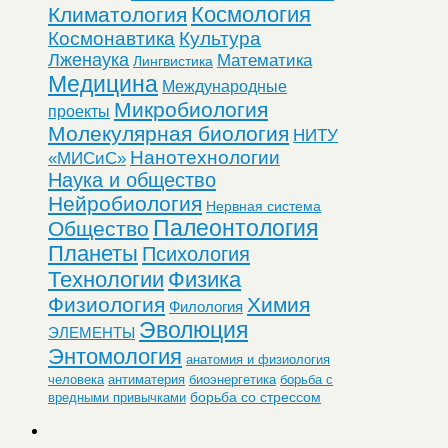
Космология
Климатология
Космонавтика
Культура
Лженаука
Математика
Лингвистика
Медицина
Международные
Микробиология
проекты
Молекулярная биология
НИТУ
Нанотехнологии
«МИСиС»
Наука и общество
Нейробиология
Нервная система
Палеонтология
Общество
Планеты
Психология
Технологии
Физика
Физиология
Химия
Филология
Эволюция
ЭЛЕМЕНТЫ
Энтомология
анатомия и физиология
человека
антиматерия
биоэнергетика
борьба с
борьба со стрессом
вредными привычками