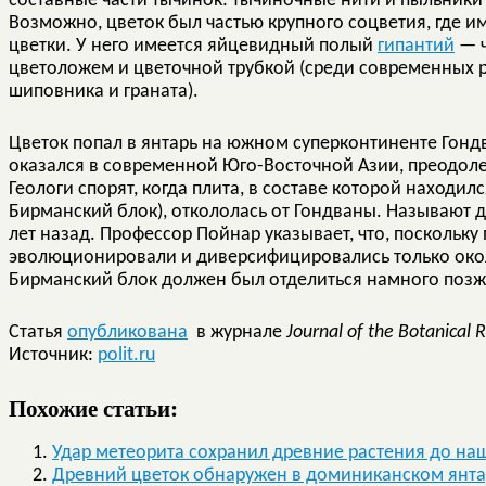
составные части тычинок: тычиночные нити и пыльник
Возможно, цветок был частью крупного соцветия, где и
цветки. У него имеется яйцевидный полый
гипантий
— ч
цветоложем и цветочной трубкой (среди современных ра
шиповника и граната).
Цветок попал в янтарь на южном суперконтиненте Гондв
оказался в современной Юго-Восточной Азии, преодоле
Геологи спорят, когда плита, в составе которой находил
Бирманский блок), откололась от Гондваны. Называют 
лет назад. Профессор Пойнар указывает, что, поскольк
эволюционировали и диверсифицировались только окол
Бирманский блок должен был отделиться намного позж
Статья
опубликована
в журнале
Journal of the Botanical 
Источник:
polit.ru
Похожие статьи:
Удар метеорита сохранил древние растения до на
Древний цветок обнаружен в доминиканском янт