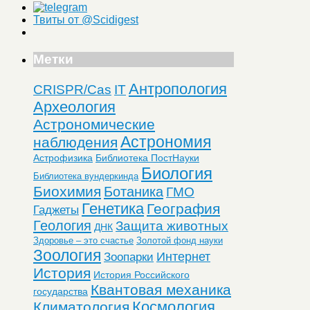
Твиты от @Scidigest
Метки
Антропология
CRISPR/Cas
IT
Археология
Астрономические
Астрономия
наблюдения
Астрофизика
Библиотека ПостНауки
Биология
Библиотека вундеркинда
Биохимия
Ботаника
ГМО
Генетика
География
Гаджеты
Геология
Защита животных
ДНК
Здоровье – это счастье
Золотой фонд науки
Зоология
Интернет
Зоопарки
История
История Российского
Квантовая механика
государства
Космология
Климатология