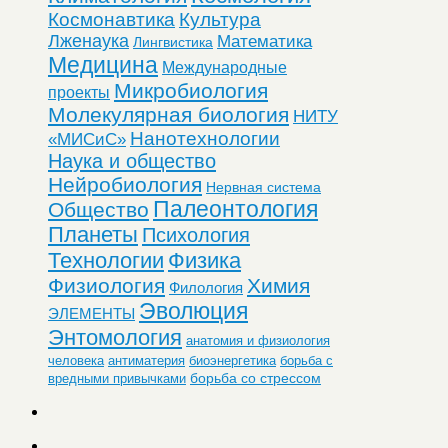
Космонавтика
Культура
Лженаука
Математика
Лингвистика
Медицина
Международные
Микробиология
проекты
Молекулярная биология
НИТУ
Нанотехнологии
«МИСиС»
Наука и общество
Нейробиология
Нервная система
Палеонтология
Общество
Планеты
Психология
Технологии
Физика
Физиология
Химия
Филология
Эволюция
ЭЛЕМЕНТЫ
Энтомология
анатомия и физиология
человека
антиматерия
биоэнергетика
борьба с
борьба со стрессом
вредными привычками