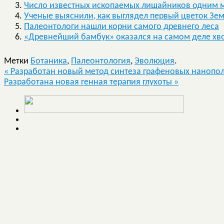
Число известных ископаемых лишайников одним м
Ученые выяснили, как выглядел первый цветок Зе
Палеонтологи нашли корни самого древнего леса
«Древнейший бамбук» оказался на самом деле х
Метки
Ботаника
,
Палеонтология
,
Эволюция
.
«
Разработан новый метод синтеза графеновых нанопо
Разработана новая генная терапия глухоты
»