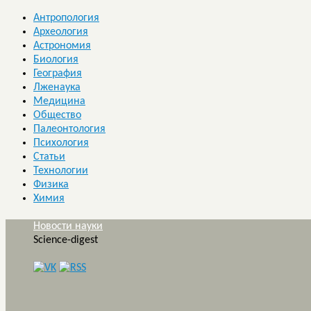
Антропология
Археология
Астрономия
Биология
География
Лженаука
Медицина
Общество
Палеонтология
Психология
Статьи
Технологии
Физика
Химия
Новости науки
Science-digest