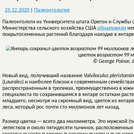
25.12.2020
|
Палеонтология
Палеонтологи из Университета штата Орегон и Службы
Министерства сельского хозяйства США
обнаружили
не
покрытосеменных растений благодаря находк
цветок возрастом 99 
© George Poinar, Jr
Новый вид, получивший название
Valviloculus pleristamin
(
Laurales
) и наиболее близок к современным семейств
распространенным в тропиках, преимущественно в южн
специалиста по сохранившимся в янтаре остаткам рас
младшего, несмотря на скромный вид, цветок из янтаря 
леса, который рос почти сто миллионов лет назад.
Размер цветка — всего два миллиметра. Это мужской (т
лепестков и около пятидесяти тычинок, расположенных 