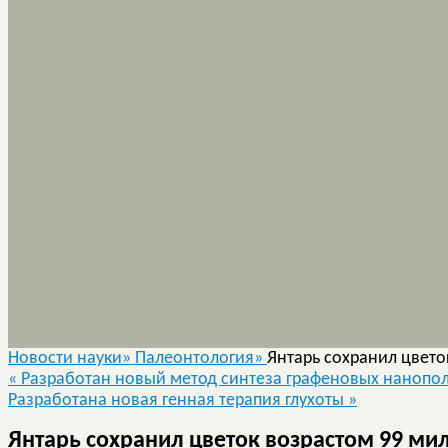
Новости науки»
Палеонтология»
Янтарь сохранил цвето
«
Разработан новый метод синтеза графеновых нанопо
Разработана новая генная терапия глухоты
»
Янтарь сохранил цветок возрастом 99 ми