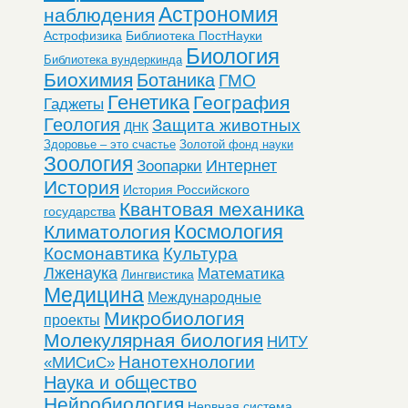
Астрономия
наблюдения
Астрофизика
Библиотека ПостНауки
Биология
Библиотека вундеркинда
Биохимия
Ботаника
ГМО
Генетика
География
Гаджеты
Геология
Защита животных
ДНК
Здоровье – это счастье
Золотой фонд науки
Зоология
Интернет
Зоопарки
История
История Российского
Квантовая механика
государства
Космология
Климатология
Космонавтика
Культура
Лженаука
Математика
Лингвистика
Медицина
Международные
Микробиология
проекты
Молекулярная биология
НИТУ
Нанотехнологии
«МИСиС»
Наука и общество
Нейробиология
Нервная система