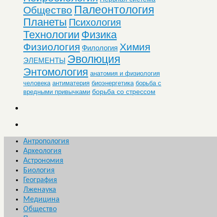
Палеонтология
Общество
Планеты
Психология
Технологии
Физика
Физиология
Химия
Филология
Эволюция
ЭЛЕМЕНТЫ
Энтомология
анатомия и физиология
человека
антиматерия
биоэнергетика
борьба с
борьба со стрессом
вредными привычками
Антропология
Археология
Астрономия
Биология
География
Лженаука
Медицина
Общество