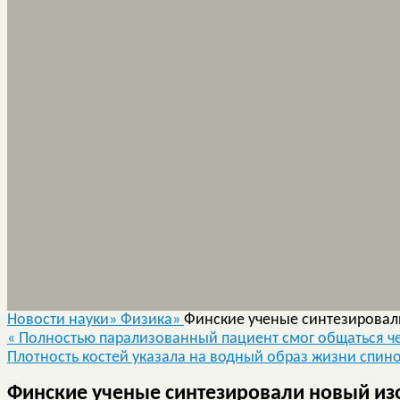
Новости науки»
Физика»
Финские ученые синтезировал
«
Полностью парализованный пациент смог общаться ч
Плотность костей указала на водный образ жизни спи
Финские ученые синтезировали новый из