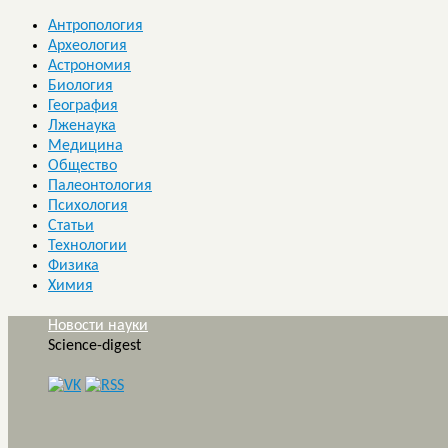
Антропология
Археология
Астрономия
Биология
География
Лженаука
Медицина
Общество
Палеонтология
Психология
Статьи
Технологии
Физика
Химия
Новости науки
Science-digest