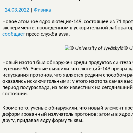
24.03.2022
|
Физика
Новое атомное ядро ​​лютеция-149, состоящее из 71 про
эксперименте, проведенном в ускорительной лаборато
сообщает
пресс-служба вуза.
© Un
Новый изотоп был обнаружен среди продуктов синтеза 
рутения-96. Ученые выявили, что лютеций-149 превраща
испускания протонов, что является редким способом ра
оказались исключительными: у этого изотопа самая выс
период полураспада, из всех известных на сегодняшни
состоянии.
Кроме того, ученые обнаружили, что новый элемент пр
деформированный излучатель протонов: атомы в ядре л
другу, придавая ядру форму тыквы.