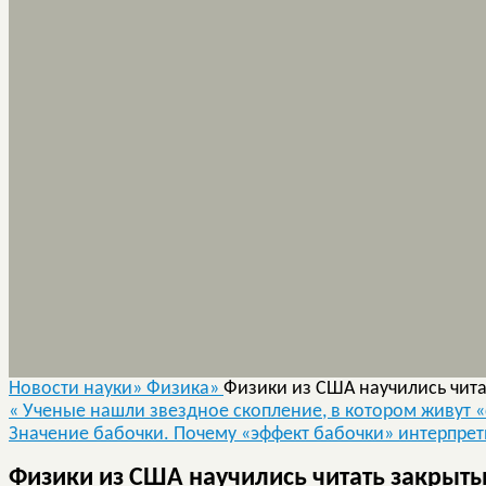
Новости науки»
Физика»
Физики из США научились чита
«
Ученые нашли звездное скопление, в котором живут 
Значение бабочки. Почему «эффект бабочки» интерпре
Физики из США научились читать закрыты