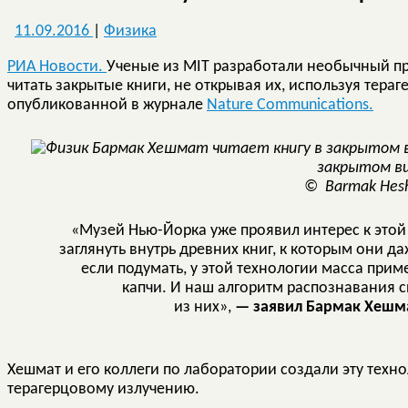
11.09.2016
|
Физика
РИА Новости.
Ученые из MIT разработали необычный п
читать закрытые книги, не открывая их, используя тераг
опубликованной в журнале
Nature Communications.
закрытом в
© Barmak Hes
«Музей Нью-Йорка уже проявил интерес к этой т
заглянуть внутрь древних книг, к которым они д
если подумать, у этой технологии масса прим
капчи. И наш алгоритм распознавания 
из них»,
— заявил Бармак Хешма
Хешмат и его коллеги по лаборатории создали эту тех
терагерцовому излучению.