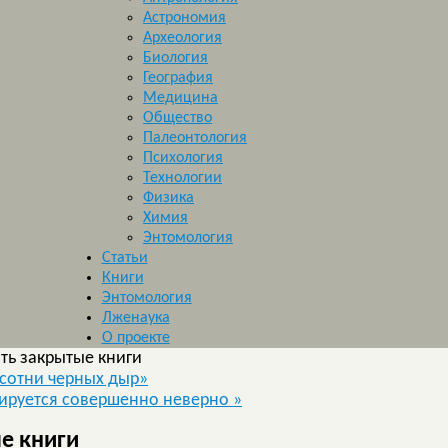
Астрономия
Археология
Биология
География
Медицина
Общество
Палеонтология
Психология
Технологии
Физика
Химия
Энтомология
Статьи
Книги
Энтомология
Лженаука
О проекте
ть закрытые книги
«сотни черных дыр»
тируется совершенно неверно
»
е книги