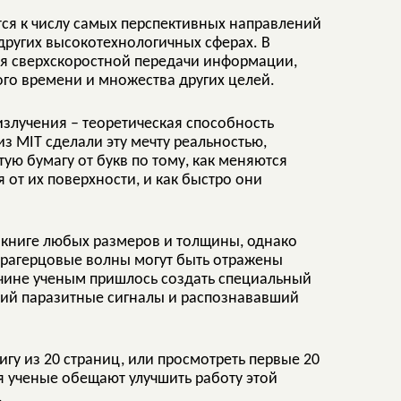
тся к числу самых перспективных направлений
других высокотехнологичных сферах. В
ля сверхскоростной передачи информации,
го времени и множества других целей.
излучения – теоретическая способность
 MIT сделали эту мечту реальностью,
ую бумагу от букв по тому, как меняются
 от их поверхности, и как быстро они
в книге любых размеров и толщины, однако
терагерцовые волны могут быть отражены
ичине ученым пришлось создать специальный
ий паразитные сигналы и распознававший
игу из 20 страниц, или просмотреть первые 20
я ученые обещают улучшить работу этой
.