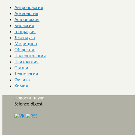
Антропология
Археология
Астрономия
Биология
География
Лженаука
Медицина
Общество
Палеонтология
Психология
Статьи
Технологии
Физика
Химия
Новости науки
Science-digest