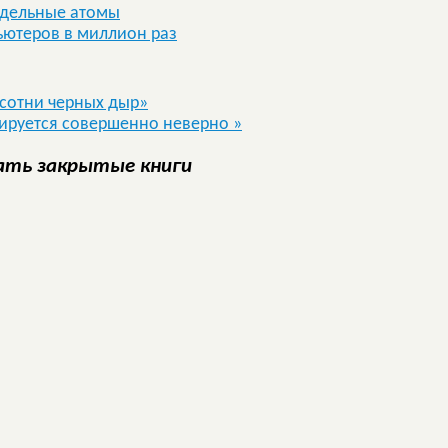
тдельные атомы
ьютеров в миллион раз
«сотни черных дыр»
тируется совершенно неверно
»
ать закрытые книги