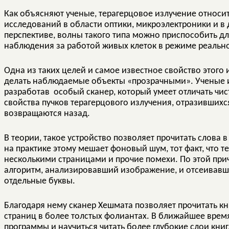
Как объясняют ученые, терагерцовое излучение относи
исследований в области оптики, микроэлектроники и в 
перспективе, волны такого типа можно приспособить д
наблюдения за работой живых клеток в режиме реально
Одна из таких целей и самое известное свойство этого 
делать наблюдаемые объекты «прозрачными». Ученые из
разработав особый сканер, который умеет отличать чист
свойства пучков терагерцового излучения, отразившихся
возвращаются назад.
В теории, такое устройство позволяет прочитать слова 
на практике этому мешает фоновый шум, тот факт, что 
несколькими страницами и прочие помехи. По этой пр
алгоритм, анализировавший изображение, и отсеивавш
отдельные буквы.
Благодаря нему сканер Хешмата позволяет прочитать кн
страниц в более толстых фолиантах. В ближайшее врем
программы и научиться читать более глубокие слои книг