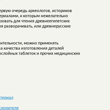
первую очередь археологов, историков
териалами, к которым нежелательно
ьзовать для чтения древнеегипетских
зя разворачивать, или древнерусские
твительности, можно применять
а качества изготовления деталей
ослойных таблеток и прочих медицинских
атериал
скорителя