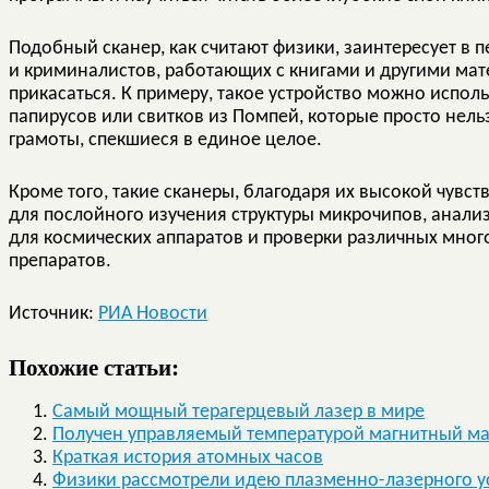
Подобный сканер, как считают физики, заинтересует в 
и криминалистов, работающих с книгами и другими ма
прикасаться. К примеру, такое устройство можно испол
папирусов или свитков из Помпей, которые просто нель
грамоты, спекшиеся в единое целое.
Кроме того, такие сканеры, благодаря их высокой чувс
для послойного изучения структуры микрочипов, анализ
для космических аппаратов и проверки различных мног
препаратов.
Источник:
РИА Новости
Похожие статьи:
Самый мощный терагерцевый лазер в мире
Получен управляемый температурой магнитный м
Краткая история атомных часов
Физики рассмотрели идею плазменно-лазерного у