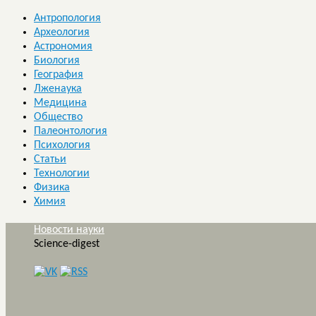
Антропология
Археология
Астрономия
Биология
География
Лженаука
Медицина
Общество
Палеонтология
Психология
Статьи
Технологии
Физика
Химия
Новости науки
Science-digest