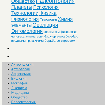
Палеонтология
Общество
Планеты
Психология
Технологии
Физика
Физиология
Химия
Филология
Эволюция
ЭЛЕМЕНТЫ
Энтомология
анатомия и физиология
человека
антиматерия
биоэнергетика
борьба с
борьба со стрессом
вредными привычками
Антропология
Археология
Астрономия
Биология
География
Лженаука
Медицина
Общество
Палеонтология