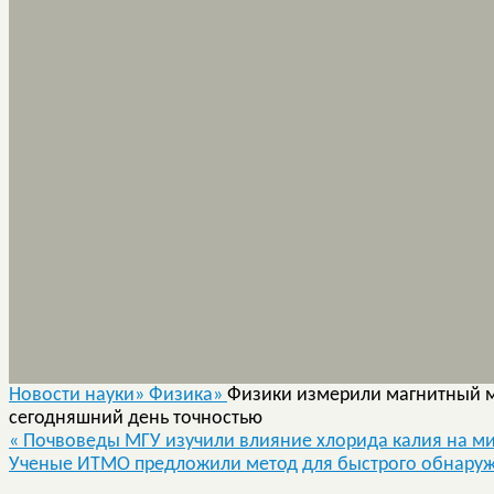
Новости науки»
Физика»
Физики измерили магнитный м
сегодняшний день точностью
«
Почвоведы МГУ изучили влияние хлорида калия на м
Ученые ИТМО предложили метод для быстрого обнару