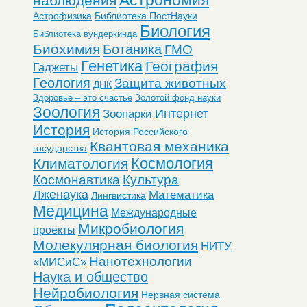
наблюдения
Астрофизика
Библиотека ПостНауки
Биология
Библиотека вундеркинда
Биохимия
Ботаника
ГМО
Генетика
География
Гаджеты
Геология
Защита животных
ДНК
Здоровье – это счастье
Золотой фонд науки
Зоология
Интернет
Зоопарки
История
История Российского
Квантовая механика
государства
Космология
Климатология
Космонавтика
Культура
Лженаука
Математика
Лингвистика
Медицина
Международные
Микробиология
проекты
Молекулярная биология
НИТУ
Нанотехнологии
«МИСиС»
Наука и общество
Нейробиология
Нервная система