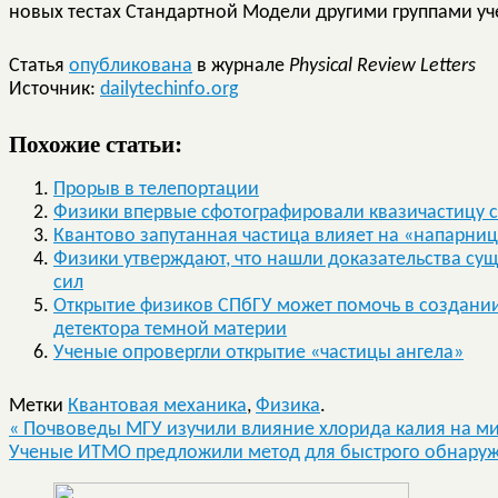
новых тестах Стандартной Модели другими группами у
Статья
опубликована
в журнале
Physical Review Letters
Источник:
dailytechinfo.org
Похожие статьи:
Прорыв в телепортации
Физики впервые сфотографировали квазичастицу с
Квантово запутанная частица влияет на «напарниц
Физики утверждают, что нашли доказательства су
сил
Открытие физиков СПбГУ может помочь в создании
детектора темной материи
Ученые опровергли открытие «частицы ангела»
Метки
Квантовая механика
,
Физика
.
«
Почвоведы МГУ изучили влияние хлорида калия на м
Ученые ИТМО предложили метод для быстрого обнару