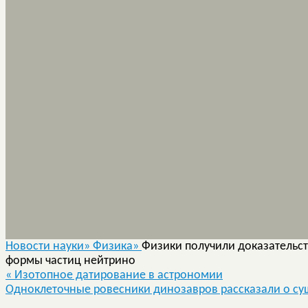
Новости науки»
Физика»
Физики получили доказательс
формы частиц нейтрино
«
Изотопное датирование в астрономии
Одноклеточные ровесники динозавров рассказали о су