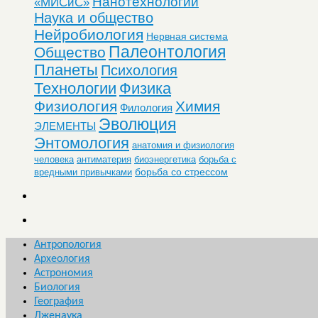
Нанотехнологии
«МИСиС»
Наука и общество
Нейробиология
Нервная система
Палеонтология
Общество
Планеты
Психология
Технологии
Физика
Физиология
Химия
Филология
Эволюция
ЭЛЕМЕНТЫ
Энтомология
анатомия и физиология
человека
антиматерия
биоэнергетика
борьба с
борьба со стрессом
вредными привычками
Антропология
Археология
Астрономия
Биология
География
Лженаука