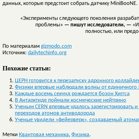
данных, которые предстоит собрать датчику MiniBooNE.
«Эксперименты следующего поколения разрабат
проблемы»
— пишут исследователи, —
«Их
полностью, или предо
По материалам
gizmodo.com
Источник:
dailytechinfo.org
Похожие статьи:
ЦЕРН готовится к перезапуску адронного коллайде
Физики впервые наблюдали волны от единичного 
Каждые восемь секунд рождается бозон Хиггса
В Антарктиде поймали космические нейтрино
Ученым CERN впервые удалось зарегистрировать и
переходов атомов антиводорода
Ученые увидели «фейерверк», создаваемый атомам
Метки
Квантовая механика
,
Физика
.