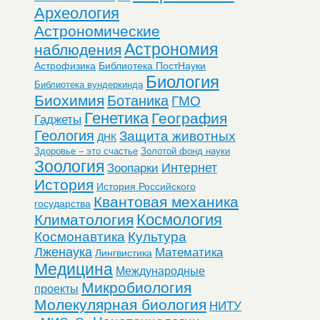
Археология
Астрономические
Астрономия
наблюдения
Астрофизика
Библиотека ПостНауки
Биология
Библиотека вундеркинда
Биохимия
Ботаника
ГМО
Генетика
География
Гаджеты
Геология
Защита животных
ДНК
Здоровье – это счастье
Золотой фонд науки
Зоология
Интернет
Зоопарки
История
История Российского
Квантовая механика
государства
Космология
Климатология
Космонавтика
Культура
Лженаука
Математика
Лингвистика
Медицина
Международные
Микробиология
проекты
Молекулярная биология
НИТУ