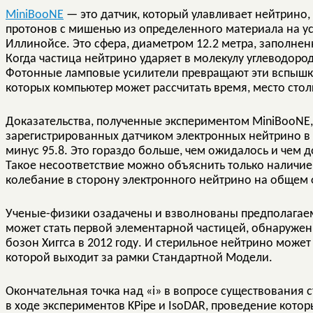
MiniBooNE
— это датчик, который улавливает нейтрино
протонов с мишенью из определенного материала на у
Иллинойсе. Это сфера, диаметром 12.2 метра, заполне
Когда частица нейтрино ударяет в молекулу углеводород
Фотонные ламповые усилители превращают эти вспышки
которых компьютер может рассчитать время, место сто
Доказательства, полученные экспериментом MiniBooNE,
зарегистрированных датчиком электронных нейтрино в 
минус 95.8. Это гораздо больше, чем ожидалось и чем 
Такое несоответствие можно объяснить только наличие
колебание в сторону электронного нейтрино на общем 
Ученые-физики озадачены и взволнованы предполагае
может стать первой элементарной частицей, обнаружен
бозон Хиггса в 2012 году. И стерильное нейтрино может
которой выходит за рамки Стандартной Модели.
Окончательная точка над «i» в вопросе существования 
в ходе экспериментов KPipe и IsoDAR, проведение кото