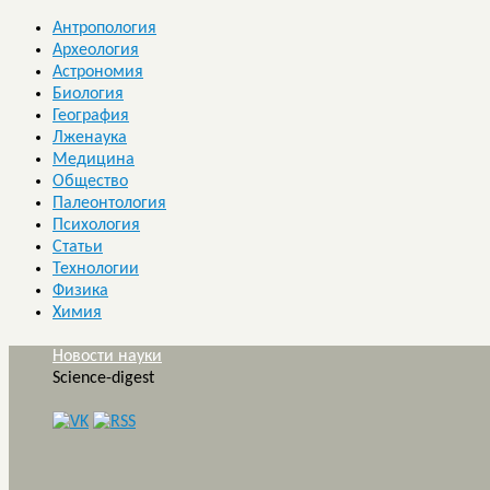
Антропология
Археология
Астрономия
Биология
География
Лженаука
Медицина
Общество
Палеонтология
Психология
Статьи
Технологии
Физика
Химия
Новости науки
Science-digest