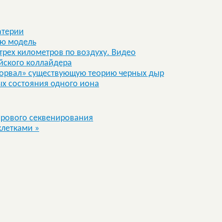
атерии
ую модель
трех километров по воздуху. Видео
йского коллайдера
зорвал» существующую теорию черных дыр
ых состояния одного иона
рового секвенирования
клетками
»