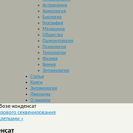
Астрономия
Археология
Биология
География
Медицина
Общество
Палеонтология
Психология
Технологии
Физика
Химия
Энтомология
Статьи
Книги
Энтомология
Лженаука
О проекте
бозе-конденсат
рового секвенирования
клетками
»
нсат