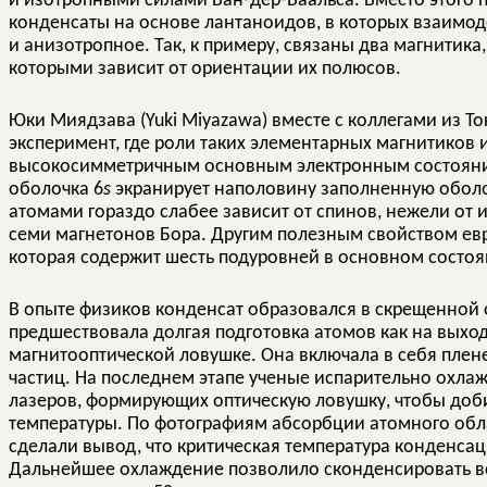
и изотропными силами Ван-дер-Ваальса. Вместо этого 
конденсаты на основе лантаноидов, в которых взаимо
и анизотропное. Так, к примеру, связаны два магнитик
которыми зависит от ориентации их полюсов.
Юки Миядзава (Yuki Miyazawa) вместе с коллегами из Т
эксперимент, где роли таких элементарных магнитиков
высокосимметричным основным электронным состояни
оболочка 6
s
экранирует наполовину заполненную оболо
атомами гораздо слабее зависит от спинов, нежели от 
семи магнетонов Бора. Другим полезным свойством евро
которая содержит шесть подуровней в основном состоя
В опыте физиков конденсат образовался в скрещенной 
предшествовала долгая подготовка атомов как на выход
магнитооптической ловушке. Она включала в себя пле
частиц. На последнем этапе ученые испарительно охлаж
лазеров, формирующих оптическую ловушку, чтобы доб
температуры. По фотографиям абсорбции атомного обла
сделали вывод, что критическая температура конденса
Дальнейшее охлаждение позволило сконденсировать вс