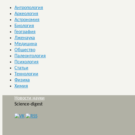
Антропология
Археология
Астрономия
Биология
География
Лженаука
Медицина
Общество
Палеонтология
Психология
Статьи
Технологии
Физика
Химия
Новости науки
Science-digest