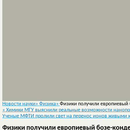
Новости науки»
Физика»
Физики получили европиевый 
«
Химики МГУ выяснили реальные возможности нанопо
Ученые МФТИ пролили свет на перенос ионов живыми 
Физики получили европиевый бозе-конде