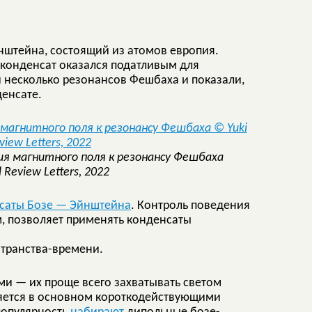
нштейна, состоящий из атомов европия.
 конденсат оказался податливым для
 несколько резонансов Фешбаха и показали,
енсате.
я магнитного поля к резонансу Фешбаха
l Review Letters, 2022
саты Бозе — Эйнштейна
. Контроль поведения
ом, позволяет применять конденсаты
странства-времени.
и — их проще всего захватывать светом
ляется в основном короткодействующими