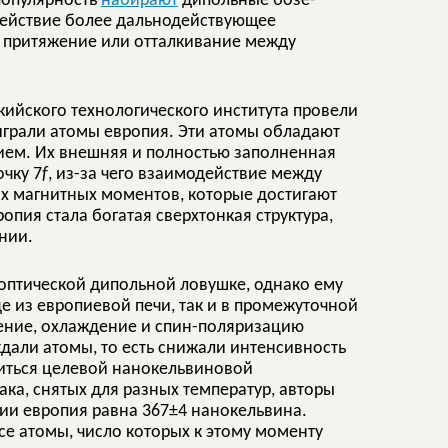
популярность
набирают
дипольные бозе-
действие более дальнодействующее
а, притяжение или отталкивание между
окийского технологического института провели
 играли атомы европия. Эти атомы обладают
ем. Их внешняя и полностью заполненная
чку 7
f
, из-за чего взаимодействие между
их магнитных моментов, которые достигают
пия стала богатая сверхтонкая структура,
нии.
оптической дипольной ловушке, однако ему
е из европиевой печи, так и в промежуточной
нение, охлаждение и спин-поляризацию
дали атомы, то есть снижали интенсивность
иться целевой нанокельвиновой
ка, снятых для разных температур, авторы
ции европия равна 367±4 нанокельвина.
е атомы, число которых к этому моменту