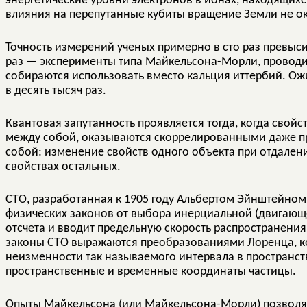
энергетические уровни электронов в ионах, находящихс
влияния на перепутанные кубиты вращение Земли не ок
Точность измерений ученых примерно в сто раз превыс
раз — эксперименты типа Майкельсона-Морли, проводи
собираются использовать вместо кальция иттербий. Ожи
в десять тысяч раз.
Квантовая запутанность проявляется тогда, когда свой
между собой, оказываются скоррелированными даже пр
собой: изменение свойств одного объекта при отдалени
свойствах остальных.
СТО, разработанная к 1905 году Альбертом Эйнштейном
физических законов от выбора инерциальной (двигающ
отсчета и вводит предельную скорость распространения 
законы СТО выражаются преобразованиями Лоренца, к
неизменности так называемого интервала в пространс
пространственные и временные координаты частицы.
Опыты Майкельсона (или Майкельсона-Морли) позволя