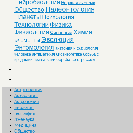
Нейробиология
Нервная система
Палеонтология
Общество
Планеты
Психология
Технологии
Физика
Физиология
Химия
Филология
Эволюция
ЭЛЕМЕНТЫ
Энтомология
анатомия и физиология
человека
антиматерия
биоэнергетика
борьба с
борьба со стрессом
вредными привычками
Антропология
Археология
Астрономия
Биология
География
Лженаука
Медицина
Общество