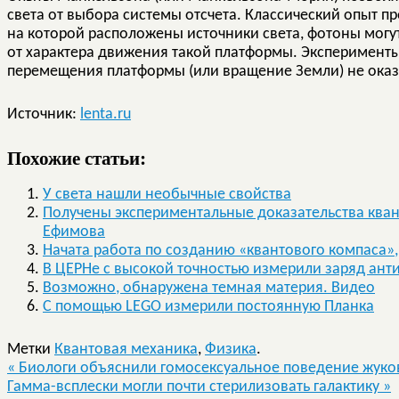
света от выбора системы отсчета. Классический опыт п
на которой расположены источники света, фотоны могут
от характера движения такой платформы. Эксперименты
перемещения платформы (или вращение Земли) не оказ
Источник:
lenta.ru
Похожие статьи:
У света нашли необычные свойства
Получены экспериментальные доказательства ква
Ефимова
Начата работа по созданию «квантового компаса»,
В ЦЕРНе с высокой точностью измерили заряд ант
Возможно, обнаружена темная материя. Видео
C помощью LEGO измерили постоянную Планка
Метки
Квантовая механика
,
Физика
.
«
Биологи объяснили гомосексуальное поведение жуко
Гамма-всплески могли почти стерилизовать галактику
»