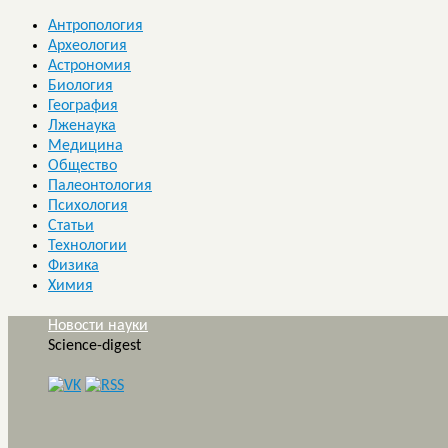
Антропология
Археология
Астрономия
Биология
География
Лженаука
Медицина
Общество
Палеонтология
Психология
Статьи
Технологии
Физика
Химия
Новости науки
Science-digest