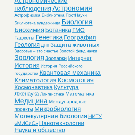
Астрономические
Астрономия
наблюдения
Астрофизика
Библиотека ПостНауки
Биология
Библиотека вундеркинда
Биохимия
Ботаника
ГМО
Генетика
География
Гаджеты
Геология
Защита животных
ДНК
Здоровье – это счастье
Золотой фонд науки
Зоология
Интернет
Зоопарки
История
История Российского
Квантовая механика
государства
Космология
Климатология
Космонавтика
Культура
Лженаука
Математика
Лингвистика
Медицина
Международные
Микробиология
проекты
Молекулярная биология
НИТУ
Нанотехнологии
«МИСиС»
Наука и общество