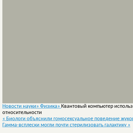
Новости науки»
Физика»
Квантовый компьютер использ
относительности
«
Биологи объяснили гомосексуальное поведение жуко
Гамма-всплески могли почти стерилизовать галактику
»