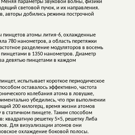
 Меняя параметры звуковой волны, физики
одящий световой пучок, и их направления.
в, авторы добились режима построчной
ы пинцетов атомы лития-6, охлажденные
ла 780 нанометров, а область перетяжки
астотное разделение модуляторов в восемь
 пинцетами в 1350 нанометров. Диаметр
ва девятью пинцетами в каждом
пинцет, испытывает короткое периодическое
пособом оставалось эффективно, частота
онического колебания атома в ловушке,
ериментально убедились, что при выполнении
ающий 200 килогерц, время жизни атомов
у в статичном пинцете. Таким способом
в: квадратную решетку 5×5, решетку Либа
омов. Для визуализации атомов они
овское охлаждение боковой полосы.