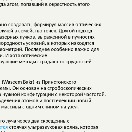
да атом, попавший в окрестность этого
жно создавать, формируя массив оптических
лучей в семейство точек. Другой подход
азерных пучков, выраженной в пучностях
нородность условий, в которых находятся
геометрий. Последнее особенно важно для
и. И хотя оптические
твующие методы страдают от трудностей
 (Waseem Bakr) из Принстонского
емы. Он основан на стробоскопических
в нужной конфигурации с некоторой частотой.
азделения атомов и постселекции новый
 массивы с одним спином на узел.
го луча через два скрещенных
ется
стоячая ультразвуковая волна, которая