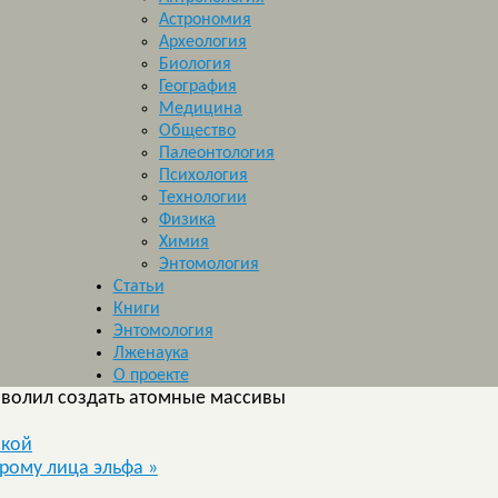
Астрономия
Археология
Биология
География
Медицина
Общество
Палеонтология
Психология
Технологии
Физика
Химия
Энтомология
Статьи
Книги
Энтомология
Лженаука
О проекте
зволил создать атомные массивы
нкой
дрому лица эльфа
»