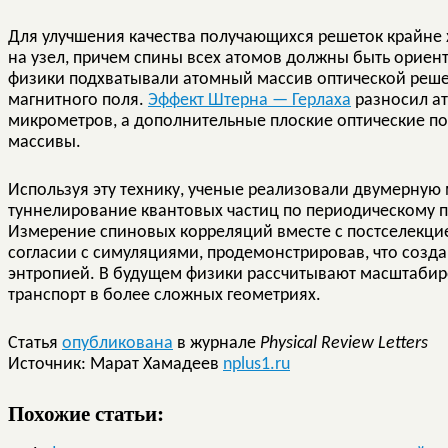
Для улучшения качества получающихся решеток крайне ж
на узел, причем спины всех атомов должны быть ориен
физики подхватывали атомный массив оптической решет
магнитного поля.
Эффект Штерна — Герлаха
разносил ат
микрометров, а дополнительные плоские оптические п
массивы.
Используя эту технику, ученые реализовали двумерну
туннелирование квантовых частиц по периодическому п
Измерение спиновых корреляций вместе с постселекци
согласии с симуляциями, продемонстрировав, что созд
энтропией. В будущем физики рассчитывают масштабиро
транспорт в более сложных геометриях.
Статья
опубликована
в журнале
Physical Review Letters
Источник: Марат Хамадеев
nplus1.ru
Похожие статьи: