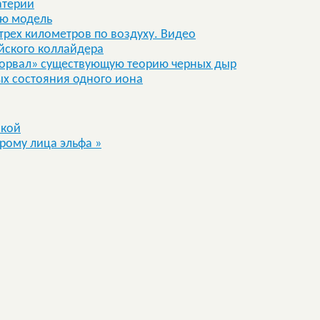
атерии
ую модель
трех километров по воздуху. Видео
йского коллайдера
зорвал» существующую теорию черных дыр
ых состояния одного иона
нкой
дрому лица эльфа
»