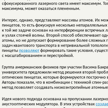
сфокусированного лазерного света имеет максимум. Тог
максимума, может оказаться плененным.
Интерес, однако, представляют массивы атомов. Их мо
пинцетов, то есть фокусируя несколько непараллельных 
к той же задаче основан на интерференции встречных л
и узлах стоячей волны. Второй способ обеспечивает од
атомы, но не допускает формирование более сложных 
задач квантового транспорта в нетривиальной топологи
пинцеты
позволяют
формировать такие условия, сущес
с масштабированием и перестройкой.
Группа американских физиков при участии Васима Бакра
университета предложили метод решения второй пробл
оптических пинцетах, которые формируются построчно 
Авторы показали, что в комбинации с техникой спин-р
метод позволяет создавать низкоэнтропийные атомные
Идея нового подхода основана на пропускании лазерно
акустооптических модулятора. В этих устройствах
созда