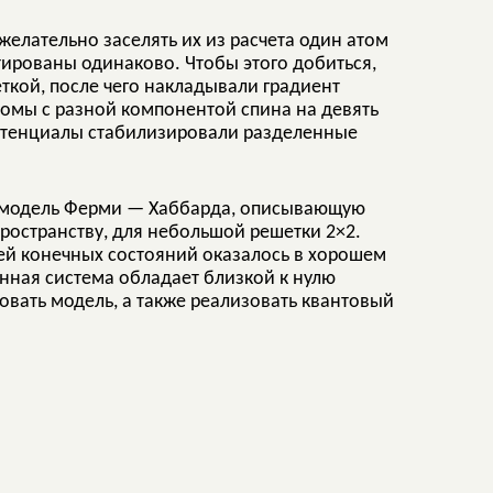
елательно заселять их из расчета один атом
тированы одинаково. Чтобы этого добиться,
кой, после чего накладывали градиент
омы с разной компонентой спина на девять
отенциалы стабилизировали разделенные
ю модель Ферми — Хаббарда, описывающую
ространству, для небольшой решетки 2×2.
ей конечных состояний оказалось в хорошем
анная система обладает близкой к нулю
вать модель, а также реализовать квантовый