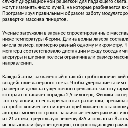
служит дифракционной решеткой для падающего света.
могут изменять число лучей, на которые разбивается вх
Программируя правильным образом работу модуляторо
развертки массива пинцетов.
Ученые загружали в заранее спроектированные массив
ниже температуры Ферми. Длина волны лазера составля
имела размер, примерно равный одному микрометру. Ч
мегагерц соответствовало дистанции между соседними
апертуры и ширина полосы ограничивали размер масси
направлении.
Каждый атом, захваченный в такой стробоскопический 
воздействие лазерного света. Чтобы удержание таким с
развертки должна существенно превышать частоту гарм
которая составляет порядка 2,5 килогерц. Физики эксп
этого условия, то есть при частотах развертки, превыш
в стробоскопических пинцетах приближается к таковом
авторы смогли построить различные геометрии массиво
из 21 атома, треугольную решетку 4×5 и кольцо из 8 ат
использовали флуоресценцию, сопровождающую раман