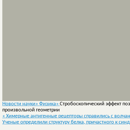
Новости науки»
Физика»
Стробоскопический эффект по
произвольной геометрии
«
Химерные антигенные рецепторы справились с волча
Ученые определили структуру белка, причастного к син