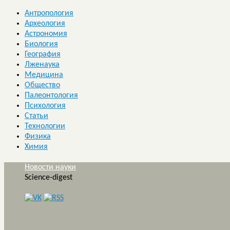
Антропология
Археология
Астрономия
Биология
География
Лженаука
Медицина
Общество
Палеонтология
Психология
Статьи
Технологии
Физика
Химия
Новости науки
Science-digest