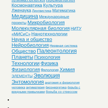
Космонавтика
Культура
Лженаука
Математика
Лингвистика
Медицина
Международные
Микробиология
проекты
Молекулярная биология
НИТУ
Нанотехнологии
«МИСиС»
Наука и общество
Нейробиология
Нервная система
Палеонтология
Общество
Планеты
Психология
Технологии
Физика
Физиология
Химия
Филология
Эволюция
ЭЛЕМЕНТЫ
Энтомология
анатомия и физиология
человека
антиматерия
биоэнергетика
борьба с
борьба со стрессом
вредными привычками