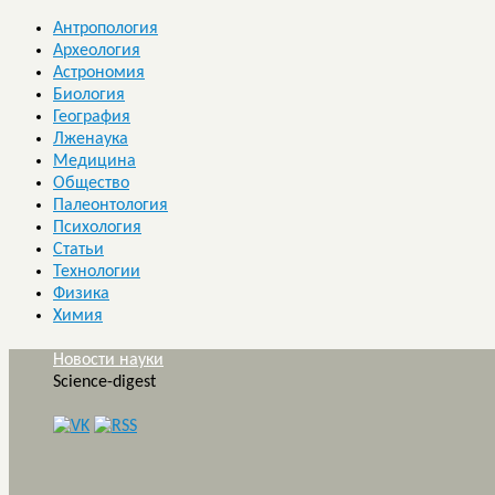
Антропология
Археология
Астрономия
Биология
География
Лженаука
Медицина
Общество
Палеонтология
Психология
Статьи
Технологии
Физика
Химия
Новости науки
Science-digest