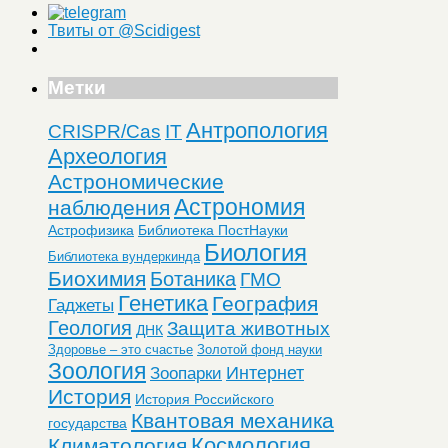
Твиты от @Scidigest
Метки
Антропология
CRISPR/Cas
IT
Археология
Астрономические
Астрономия
наблюдения
Астрофизика
Библиотека ПостНауки
Биология
Библиотека вундеркинда
Биохимия
Ботаника
ГМО
Генетика
География
Гаджеты
Геология
Защита животных
ДНК
Здоровье – это счастье
Золотой фонд науки
Зоология
Интернет
Зоопарки
История
История Российского
Квантовая механика
государства
Космология
Климатология