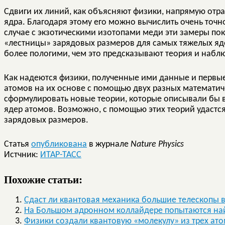
Сдвиги их линий, как объясняют физики, напрямую отра
ядра. Благодаря этому его можно вычислить очень точ
случае с экзотическими изотопами меди эти замеры по
«лестницы» зарядовых размеров для самых тяжелых яде
более пологими, чем это предсказывают теория и наб
Как надеются физики, полученные ими данные и первые
атомов на их основе с помощью двух разных математич
сформулировать новые теории, которые описывали бы 
ядер атомов. Возможно, с помощью этих теорий удастс
зарядовых размеров.
Статья
опубликована
в журнале
Nature Physics
Истчник:
ИТАР-ТАСС
Похожие статьи:
Сдаст ли квантовая механика большие телескопы в
На Большом адронном коллайдере попытаются на
Физики создали квантовую «молекулу» из трех ато