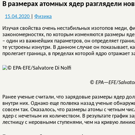
В размерах атомных ядер разглядели н
15.04.2020
|
Физика
Изучая свойства очень нестабильных изотопов меди, ф
закономерностях, по которым изменяются размеры яде
– один из важнейших параметров, он определяет границ
те устроены изнутри. В данном случае он показывает, к
пролегает граница, в пределах которой ядро отражает з
©
EPA
—
EFE
/
Salvato
Ранее ученые считали, что зарядовые размеры ядер до
внутри них. Однако еще полвека назад ученые обнаружи
совсем так. Оказалось, что размеры атомы с четным чи
ядер с нечетным их количеством. В результате график 
лестницу с неровными ступенями, чем на кривую линию