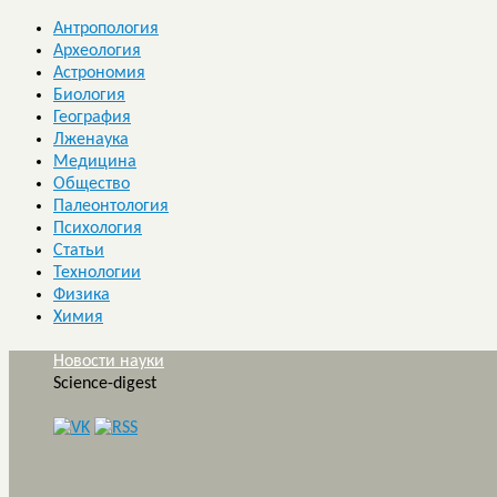
Антропология
Археология
Астрономия
Биология
География
Лженаука
Медицина
Общество
Палеонтология
Психология
Статьи
Технологии
Физика
Химия
Новости науки
Science-digest