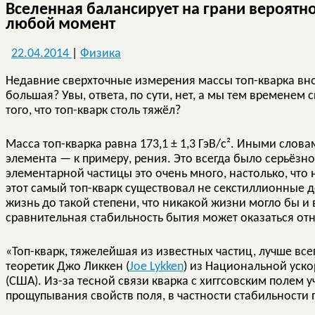
Вселенная балансирует на грани вероятно
любой момент
22.04.2014
|
Физика
Недавние сверхточные измерения массы топ-кварка вно
большая? Увы, ответа, по сути, нет, а мы тем временем 
того, что топ-кварк столь тяжёл?
Масса топ-кварка равна 173,1 ± 1,3 ГэВ/c². Иными слова
элемента — к примеру, рения. Это всегда было серьёзн
элементарной частицы это очень много, настолько, что 
этот самый топ-кварк существовал не секстиллионные д
жизнь до такой степени, что никакой жизни могло бы и
сравнительная стабильность бытия может оказаться от
«Топ-кварк, тяжелейшая из известных частиц, лучше все
теоретик Джо Ликкен (
Joe Lykken
) из Национальной уск
(США). Из-за тесной связи кварка с хиггсовским полем 
прощупывания свойств поля, в частности стабильности 