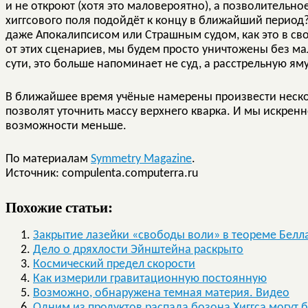
и не откроют (хотя это маловероятно), а позволитель
хиггсового поля подойдёт к концу в ближайший период?
даже Апокалипсисом или Страшным судом, как это в св
от этих сценариев, мы будем просто уничтожены без ма
сути, это больше напоминает не суд, а расстрельную яму
В ближайшее время учёные намерены произвести неско
позволят уточнить массу верхнего кварка. И мы искрен
возможности меньше.
По материалам
Symmetry Magazine
.
Источник: compulenta.computerra.ru
Похожие статьи:
Закрытие лазейки «свободы воли» в теореме Белл
Дело о дряхлости Эйнштейна раскрыто
Космический предел скорости
Как измерили гравитационную постоянную
Возможно, обнаружена темная материя. Видео
Одним из продуктов распада бозона Хиггса могут 