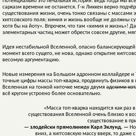
Потенциально это печальная история: ведь тогда мы все
сарказм времени не останется. Г-н Ликкен верно подчё
существования жизни, очень тонко связаны с массами 
хиггсовского поля; химия и жизнь вообще не должны су
хотя бы на йоту». Впрочем, что там «химия и жизнь»! 
элементарных частиц может обрести совсем другие, мяг
Идея нестабильной Вселенной, опасно балансирующей 
момент всего сущего, не нова, однако открытие хиггсо
весомую аргументацию.
Новые измерения на Большом адронном коллайдере и Тэ
точные цифры массы топ-кварка, продвинуть физиков в
Вселенная на тонкой ниточке между двумя
адскими ко
всё кругом устроено более основательно.
«Масса топ-кварка находится как раз в
существования Вселенной очень близко к возр
существование в при
— злодейски прямолинеен Карл Эклунд. —
Но
вниз, а хиггсовскую массу вверх, то даже