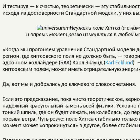
И тестируя — к счастью, теоретически — эту стабильност
исходя из достоверности Стандартной модели, у них вы
Неужели поле Хиггса (а с ни
и впрямь может резко измениться в любой мо
«Когда мы прогоняем уравнения Стандартной модели до 
регион, где хиггсовского поля не должно быть, — гово
адронном коллайдере (БАК) Карл Эклунд (
Karl Ecklund
).
хиггсовским полем, может иметь отрицательную энерги
Да, вот мы и добрались до ключевого словосочетания.
Если это предсказание, пока чисто теоретическое, верно
надёжный краеугольный камень всей физики. Условно г
тонкий шпиль, где он будет лежать, не колеблясь, до п
порыва ветра. Чуть резче: поле Хиггса стабильно тольк
момент может «опрокинуться» в другое, более стабиль