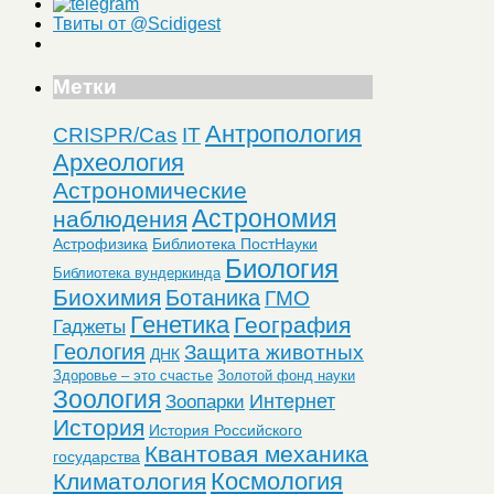
Твиты от @Scidigest
Метки
Антропология
CRISPR/Cas
IT
Археология
Астрономические
Астрономия
наблюдения
Астрофизика
Библиотека ПостНауки
Биология
Библиотека вундеркинда
Биохимия
Ботаника
ГМО
Генетика
География
Гаджеты
Геология
Защита животных
ДНК
Здоровье – это счастье
Золотой фонд науки
Зоология
Интернет
Зоопарки
История
История Российского
Квантовая механика
государства
Космология
Климатология