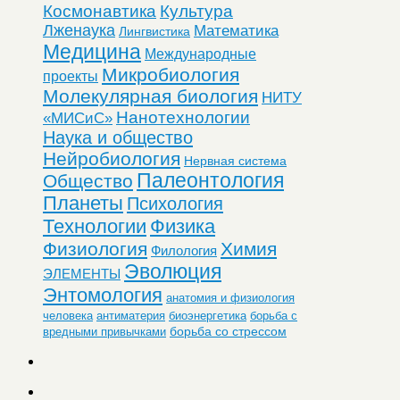
Космонавтика
Культура
Лженаука
Математика
Лингвистика
Медицина
Международные
Микробиология
проекты
Молекулярная биология
НИТУ
Нанотехнологии
«МИСиС»
Наука и общество
Нейробиология
Нервная система
Палеонтология
Общество
Планеты
Психология
Технологии
Физика
Физиология
Химия
Филология
Эволюция
ЭЛЕМЕНТЫ
Энтомология
анатомия и физиология
человека
антиматерия
биоэнергетика
борьба с
борьба со стрессом
вредными привычками