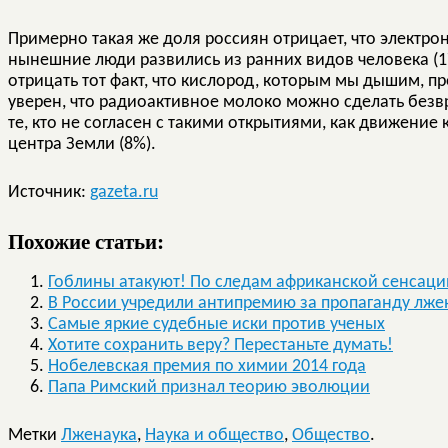
Примерно такая же доля россиян отрицает, что электрон
нынешние люди развились из ранних видов человека (1
отрицать тот факт, что кислород, которым мы дышим, п
уверен, что радиоактивное молоко можно сделать безв
те, кто не согласен с такими открытиями, как движение
центра Земли (8%).
Источник:
gazeta.ru
Похожие статьи:
Гоблины атакуют! По следам африканской сенсаци
В России учредили антипремию за пропаганду лже
Cамые яркие судебные иски против ученых
Хотите сохранить веру? Перестаньте думать!
Нобелевская премия по химии 2014 года
Папа Римский признал теорию эволюции
Метки
Лженаука
,
Наука и общество
,
Общество
.