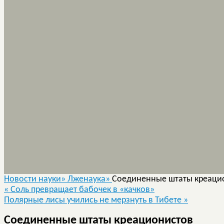
Новости науки»
Лженаука»
Соединенные штаты креаци
«
Соль превращает бабочек в «качков»
Полярные лисы учились не мерзнуть в Тибете
»
Соединенные штаты креационистов