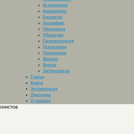
Астрономия
Археология
Биология
География
Медицина
Общество
Палеонтология
Психология
Технологии
Физика
Химия
Энтомология
Статьи
Книги
Энтомология
Лженаука
О проекте
онистов