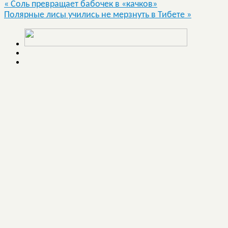
«
Соль превращает бабочек в «качков»
Полярные лисы учились не мерзнуть в Тибете
»