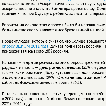
показал, что жители Америки очень уважают науку, одна
американцев не знает, что Земля вращается вокруг Солн
горячие и что пол будущего ребенка зависит от спермат
Впрочем, на основе этих опросов было бы неправильно 
большинстве своем являются необразованной нацией.
Процент людей, которые считают, что Солнце вращаются 
опросу ВЦИОМ 2011 года
, думает почти треть россиян. 
придерживались всего 28% россиян.
Напомним и другие результаты этого опроса трехлетней
радиоактивность — дело рук человеческих (55%), и убе
так же, как и бактерии (46%). Чуть меньшая доля россия
эпоху, что и динозавры (29%). Около четверти жителей 
работает, фокусируя звуковые волны (26%).
Пятая часть опрошенных всерьез уверены, что пол ребе
в 2007 году) и что полный оборот Земля совершает вокру
20% в 2011 году).