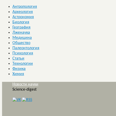
Антропология
Археология
Астрономия
Биология
География
Лженаука
Медицина
Общество
Палеонтология
Психология
Статьи
Технологии
Физика
Химия
Новости науки
Science-digest