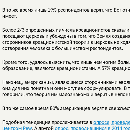
В то же время лишь 19% респондентов верят, что Бог 
имеет.
Более 2/3 опрошенных из числа креационистов сказали
посещают церковь и убеждены в том, что Земля создана
сторонников креационистской теории в церковь не ход
сотворения человека с большинством респондентов.
Кроме того, удалось выяснить, что лишь немногим бо
образование, являются креационистами. А 57% креацио
Наконец, американцы, являющиеся сторонниками эволю
она для них понятна и они могут ее сформулировать. В
говорили, что теория им малознакома и верить в непо
В то же самое время 80% американцев верят в сверхъес
Подобная тенденция прослеживается в
опросе, провед
центром Pew
. А другой
опрос, проводившийся в 2014 