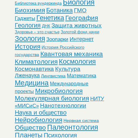
Биология
Библиотека вундеркинда
Биохимия
Ботаника
ГМО
Генетика
География
Гаджеты
Геология
Защита животных
ДНК
Здоровье – это счастье
Золотой фонд науки
Зоология
Интернет
Зоопарки
История
История Российского
Квантовая механика
государства
Космология
Климатология
Космонавтика
Культура
Лженаука
Математика
Лингвистика
Медицина
Международные
Микробиология
проекты
Молекулярная биология
НИТУ
Нанотехнологии
«МИСиС»
Наука и общество
Нейробиология
Нервная система
Палеонтология
Общество
Планеты
Психология