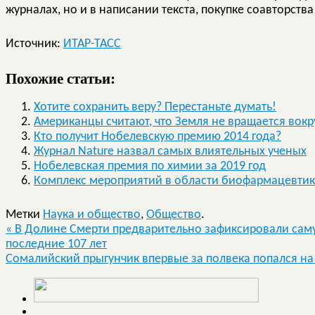
журналах, но и в написании текста, покупке соавторств
Источник:
ИТАР-ТАСС
Похожие статьи:
Хотите сохранить веру? Перестаньте думать!
Американцы считают, что Земля не вращается вокр
Кто получит Нобелевскую премию 2014 года?
Журнал Nature назвал самых влиятельных ученых
Нобелевская премия по химии за 2019 год
Комплекс мероприятий в области биофармацевтик
Метки
Наука и общество
,
Общество
.
«
В Долине Смерти предварительно зафиксировали саму
последние 107 лет
Сомалийский прыгунчик впервые за полвека попался на