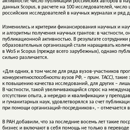
активности: число публикаций российских авторов в на
данных Scopus, в расчете на 100 исследователей, число
российских исследователей в научных журналах и ряд д
Изменились и критерии финансирования научных и на
и алгоритмы получения научных грантов: в частности, 
публикационной активностью. В результате сотрудники 
образовательных организаций стали наращивать колич
в WoS и Scopus (прежде всего зарубежных), однако пуб
сильно различается.
«Для одних, в том числе для ряда вузов-участников пр
конкурентноспособности вузов РФ, – прим. ТАСС)
, таки
к повышению качества исследований, для других – ли
В частности, такой увеличивающийся спрос на междуна
отсутствии опыта, а нередко и квалификации у препода
и гуманитарных наук, удовлетворялся за счет публикац
при помощи организаций-посредников», – отмечается в
В РАН добавили, что за последние восемь лет такие по
бизнес и включают в себя помощь не только в перевод