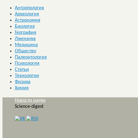
Антропология
Археология
Астрономия
Биология
География
Лженаука
Медицина
Общество
Палеонтология
Психология
Статьи
Технологии
Физика
Химия
Новости науки
Science-digest