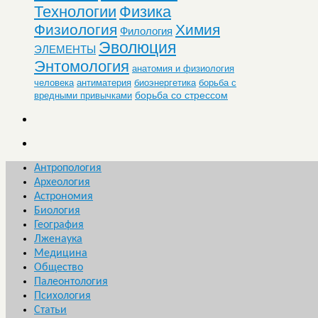
Технологии
Физика
Физиология
Химия
Филология
Эволюция
ЭЛЕМЕНТЫ
Энтомология
анатомия и физиология
человека
антиматерия
биоэнергетика
борьба с
борьба со стрессом
вредными привычками
Антропология
Археология
Астрономия
Биология
География
Лженаука
Медицина
Общество
Палеонтология
Психология
Статьи