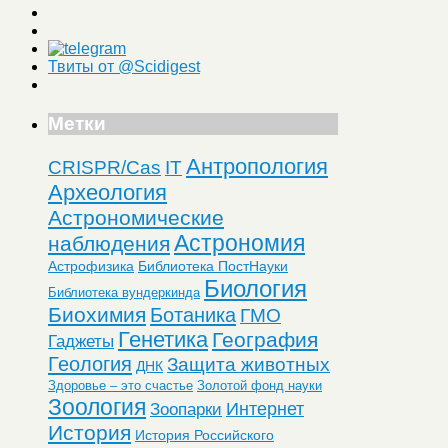
Твиты от @Scidigest
Метки
Антропология
CRISPR/Cas
IT
Археология
Астрономические
Астрономия
наблюдения
Астрофизика
Библиотека ПостНауки
Биология
Библиотека вундеркинда
Биохимия
Ботаника
ГМО
Генетика
География
Гаджеты
Геология
Защита животных
ДНК
Здоровье – это счастье
Золотой фонд науки
Зоология
Интернет
Зоопарки
История
История Российского