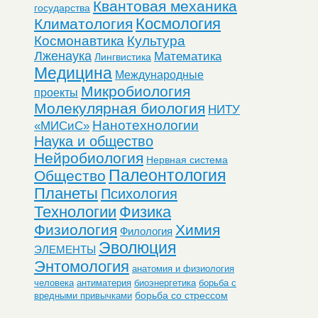
Квантовая механика
государства
Космология
Климатология
Космонавтика
Культура
Лженаука
Математика
Лингвистика
Медицина
Международные
Микробиология
проекты
Молекулярная биология
НИТУ
Нанотехнологии
«МИСиС»
Наука и общество
Нейробиология
Нервная система
Палеонтология
Общество
Планеты
Психология
Технологии
Физика
Физиология
Химия
Филология
Эволюция
ЭЛЕМЕНТЫ
Энтомология
анатомия и физиология
человека
антиматерия
биоэнергетика
борьба с
борьба со стрессом
вредными привычками