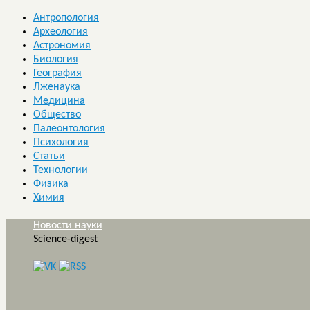
Антропология
Археология
Астрономия
Биология
География
Лженаука
Медицина
Общество
Палеонтология
Психология
Статьи
Технологии
Физика
Химия
Новости науки
Science-digest