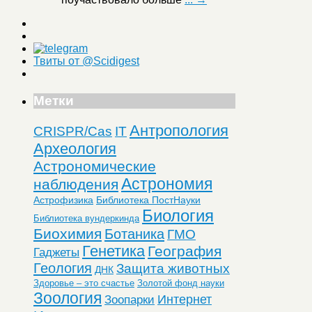
Твиты от @Scidigest
Метки
Антропология
CRISPR/Cas
IT
Археология
Астрономические
Астрономия
наблюдения
Астрофизика
Библиотека ПостНауки
Биология
Библиотека вундеркинда
Биохимия
Ботаника
ГМО
Генетика
География
Гаджеты
Геология
Защита животных
ДНК
Здоровье – это счастье
Золотой фонд науки
Зоология
Интернет
Зоопарки