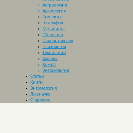
Астрономия
Археология
Биология
География
Медицина
Общество
Палеонтология
Психология
Технологии
Физика
Химия
Энтомология
Статьи
Книги
Энтомология
Лженаука
О проекте