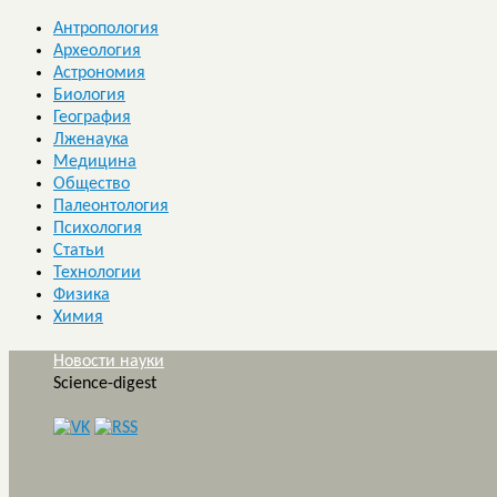
Антропология
Археология
Астрономия
Биология
География
Лженаука
Медицина
Общество
Палеонтология
Психология
Статьи
Технологии
Физика
Химия
Новости науки
Science-digest