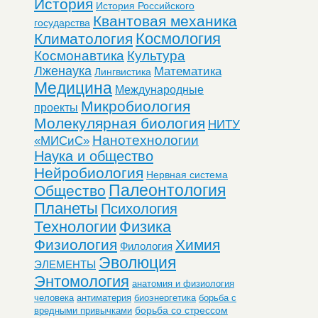
История
История Российского
Квантовая механика
государства
Космология
Климатология
Космонавтика
Культура
Лженаука
Математика
Лингвистика
Медицина
Международные
Микробиология
проекты
Молекулярная биология
НИТУ
Нанотехнологии
«МИСиС»
Наука и общество
Нейробиология
Нервная система
Палеонтология
Общество
Планеты
Психология
Технологии
Физика
Физиология
Химия
Филология
Эволюция
ЭЛЕМЕНТЫ
Энтомология
анатомия и физиология
человека
антиматерия
биоэнергетика
борьба с
борьба со стрессом
вредными привычками