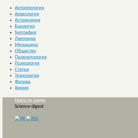
Антропология
Археология
Астрономия
Биология
География
Лженаука
Медицина
Общество
Палеонтология
Психология
Статьи
Технологии
Физика
Химия
Новости науки
Science-digest