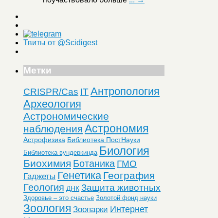
Твиты от @Scidigest
Метки
Антропология
CRISPR/Cas
IT
Археология
Астрономические
Астрономия
наблюдения
Астрофизика
Библиотека ПостНауки
Биология
Библиотека вундеркинда
Биохимия
Ботаника
ГМО
Генетика
География
Гаджеты
Геология
Защита животных
ДНК
Здоровье – это счастье
Золотой фонд науки
Зоология
Интернет
Зоопарки