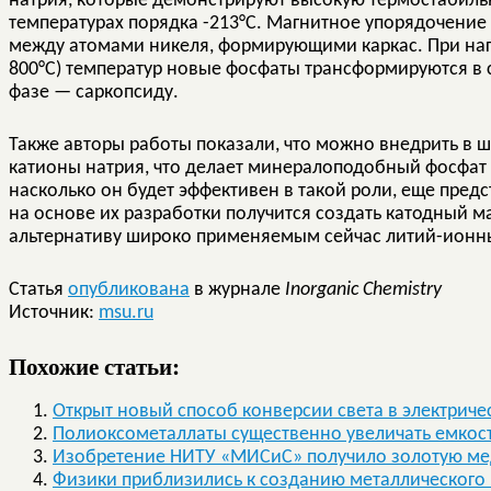
натрия, которые демонстрируют высокую термостабиль
температурах порядка -213°С. Магнитное упорядочен
между атомами никеля, формирующими каркас. При нагр
800°С) температур новые фосфаты трансформируются в 
фазе — саркопсиду.
Также авторы работы показали, что можно внедрить в 
катионы натрия, что делает минералоподобный фосфат
насколько он будет эффективен в такой роли, еще пред
на основе их разработки получится создать катодный 
альтернативу широко применяемым сейчас литий-ионн
Статья
опубликована
в журнале
Inorganic Chemistry
Источник:
msu.ru
Похожие статьи:
Открыт новый способ конверсии света в электриче
Полиоксометаллаты существенно увеличать емкос
Изобретение НИТУ «МИСиС» получило золотую ме
Физики приблизились к созданию металлического