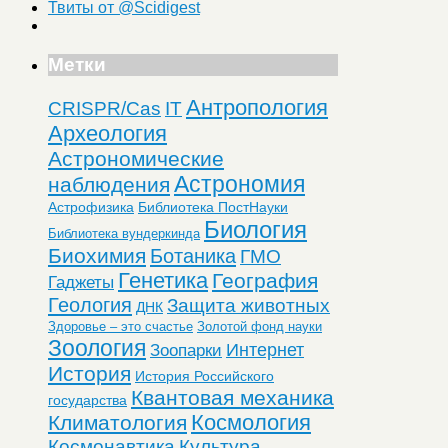
Твиты от @Scidigest
Метки
Антропология
CRISPR/Cas
IT
Археология
Астрономические
Астрономия
наблюдения
Астрофизика
Библиотека ПостНауки
Биология
Библиотека вундеркинда
Биохимия
Ботаника
ГМО
Генетика
География
Гаджеты
Геология
Защита животных
ДНК
Здоровье – это счастье
Золотой фонд науки
Зоология
Интернет
Зоопарки
История
История Российского
Квантовая механика
государства
Космология
Климатология
Космонавтика
Культура