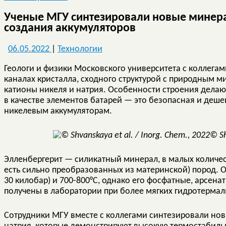
Ученые МГУ синтезировали новые мине
создания аккумуляторов
06.05.2022
|
Технологии
Геологи и физики Московского университета с коллега
каналах кристалла, сходного структурой с природным 
катионы никеля и натрия. Особенности строения дела
в качестве элементов батарей — это безопасная и деш
никелевым аккумуляторам.
© Sh
Элленбергерит — силикатный минерал, в малых количес
есть сильно преобразованных из материнской) пород. О
30 килобар) и 700-800°С, однако его фосфатные, арсена
получены в лаборатории при более мягких гидротермал
Сотрудники МГУ вместе с коллегами синтезировали н