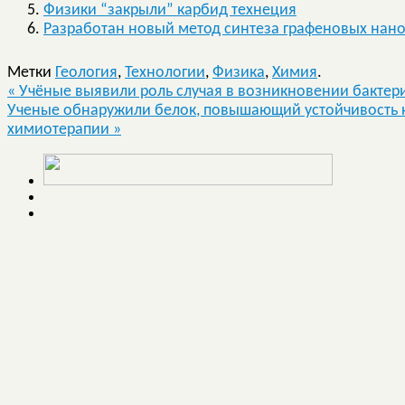
Физики “закрыли” карбид технеция
Разработан новый метод синтеза графеновых нан
Метки
Геология
,
Технологии
,
Физика
,
Химия
.
«
Учёные выявили роль случая в возникновении бактери
Ученые обнаружили белок, повышающий устойчивость к
химиотерапии
»