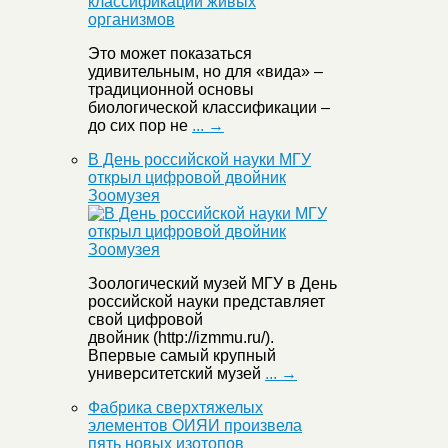
Это может показаться
удивительным, но для «вида» –
традиционной основы
биологической классификации –
до сих пор не
... →
В День российской науки МГУ
открыл цифровой двойник
Зоомузея
Зоологический музей МГУ в День
российской науки представляет
свой цифровой
двойник (http://izmmu.ru/).
Впервые самый крупный
университетский музей
... →
Фабрика сверхтяжелых
элементов ОИЯИ произвела
пять новых изотопов