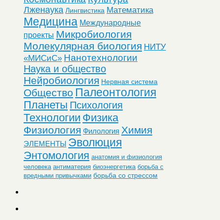
Лженаука
Математика
Лингвистика
Медицина
Международные
Микробиология
проекты
Молекулярная биология
НИТУ
Нанотехнологии
«МИСиС»
Наука и общество
Нейробиология
Нервная система
Палеонтология
Общество
Планеты
Психология
Технологии
Физика
Физиология
Химия
Филология
Эволюция
ЭЛЕМЕНТЫ
Энтомология
анатомия и физиология
человека
антиматерия
биоэнергетика
борьба с
борьба со стрессом
вредными привычками