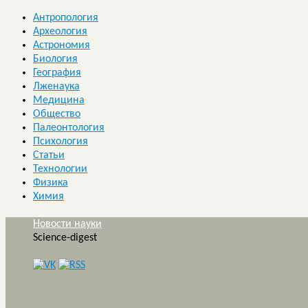
Антропология
Археология
Астрономия
Биология
География
Лженаука
Медицина
Общество
Палеонтология
Психология
Статьи
Технологии
Физика
Химия
Новости науки
Science-digest