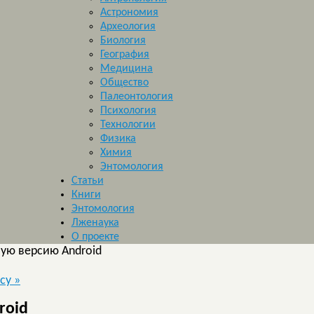
Астрономия
Археология
Биология
География
Медицина
Общество
Палеонтология
Психология
Технологии
Физика
Химия
Энтомология
Статьи
Книги
Энтомология
Лженаука
О проекте
ную версию Android
ксу
»
roid