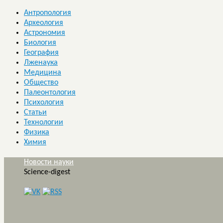
Антропология
Археология
Астрономия
Биология
География
Лженаука
Медицина
Общество
Палеонтология
Психология
Статьи
Технологии
Физика
Химия
Новости науки
Science-digest