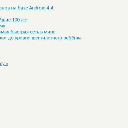
ов на базе Android 4.4
йшие 100 лет
рму
амая быстрая сеть в мире
вают до уровня шестилетнего ребёнка
ксу
»