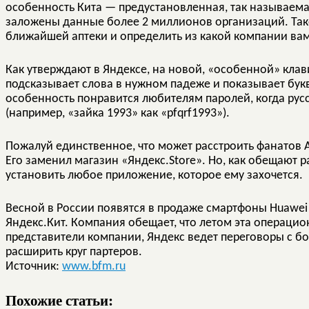
особенность Кита — предустановленная, так называема
заложены данные более 2 миллионов организаций. Та
ближайшей аптеки и определить из какой компании вам
Как утверждают в Яндексе, на новой, «особенной» клав
подсказывает слова в нужном падеже и показывает бук
особенность понравится любителям паролей, когда русс
(например, «зайка 1993» как «pfqrf1993»).
Пожалуй единственное, что может расстроить фанатов A
Его заменил магазин «Яндекс.Store». Но, как обещают р
установить любое приложение, которое ему захочется.
Весной в России появятся в продаже смартфоны Huawei H
Яндекс.Кит. Компания обещает, что летом эта операцио
представители компании, Яндекс ведет переговоры с б
расширить круг партеров.
Источник:
www.bfm.ru
Похожие статьи: