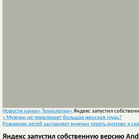
Новости науки»
Технологии»
Яндекс запустил собствен
«
Мужчин не привлекает большая женская грудь?
Рождение детей заставляет мужчин терять интерес к се
Яндекс запустил собственную версию And