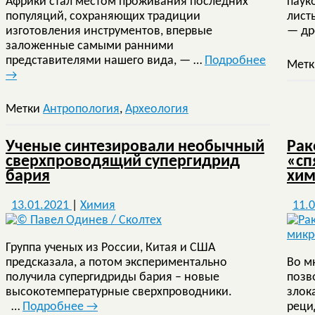
Африки стал местом проживания последних
паук
популяций, сохраняющих традиции
лист
изготовления инструментов, впервые
— др
заложенные самыми ранними
представителями нашего вида, — …
Подробнее
Мет
→
Метки
Антропология
,
Археология
Ученые синтезировали необычный
Рак
сверхпроводящий супергидрид
«сп
бария
хим
13.01.2021
|
Химия
11.
Группа ученых из России, Китая и США
предсказала, а потом экспериментально
Во м
получила супергидриды бария – новые
позв
высокотемпературные сверхпроводники.
злок
…
Подробнее
→
реци