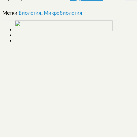
Метки
Биология
,
Микробиология