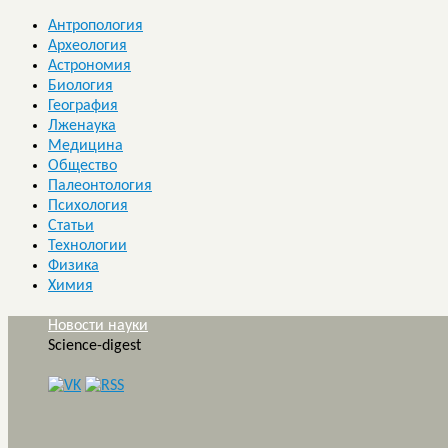
Антропология
Археология
Астрономия
Биология
География
Лженаука
Медицина
Общество
Палеонтология
Психология
Статьи
Технологии
Физика
Химия
Новости науки
Science-digest