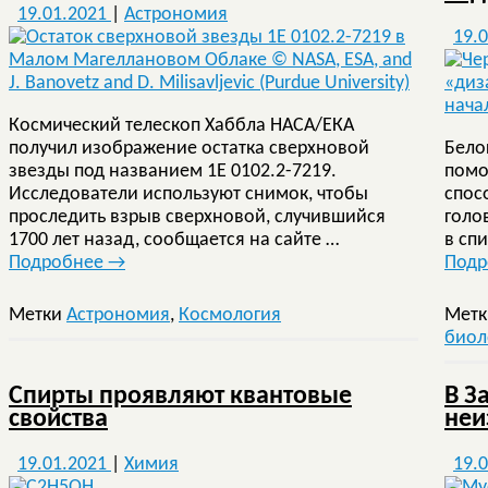
19.01.2021
|
Астрономия
19.
Космический телескоп Хаббла НАСА/ЕКА
получил изображение остатка сверхновой
Бело
звезды под названием 1E 0102.2-7219.
помо
Исследователи используют снимок, чтобы
спос
проследить взрыв сверхновой, случившийся
голо
1700 лет назад, сообщается на сайте …
в сп
Подробнее
→
Под
Метки
Астрономия
,
Космология
Мет
биол
Спирты проявляют квантовые
В З
свойства
неи
19.01.2021
|
Химия
19.