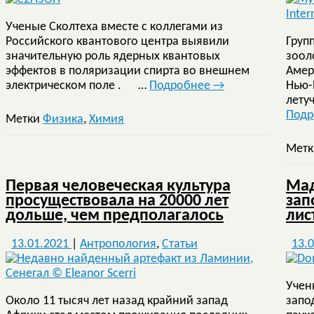
Ученые Сколтеха вместе с коллегами из
Российского квантового центра выявили
Груп
значительную роль ядерных квантовых
зоол
эффектов в поляризации спирта во внешнем
Амер
электрическом поле . …
Подробнее
→
Нью-
лету
Под
Метки
Физика
,
Химия
Мет
Первая человеческая культура
Мад
просуществовала на 20000 лет
зап
дольше, чем предполагалось
лис
13.01.2021
|
Антропология
,
Статьи
13.
Учен
Около 11 тысяч лет назад крайний запад
запо