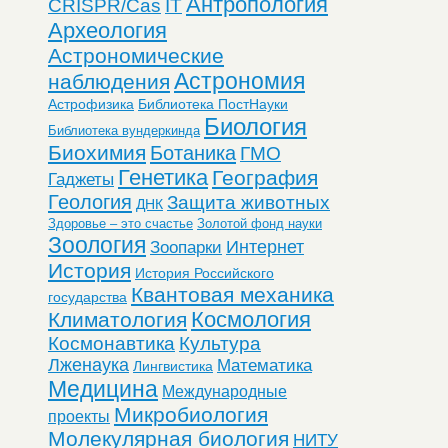
Антропология
CRISPR/Cas
IT
Археология
Астрономические
Астрономия
наблюдения
Астрофизика
Библиотека ПостНауки
Биология
Библиотека вундеркинда
Биохимия
Ботаника
ГМО
Генетика
География
Гаджеты
Геология
Защита животных
ДНК
Здоровье – это счастье
Золотой фонд науки
Зоология
Интернет
Зоопарки
История
История Российского
Квантовая механика
государства
Космология
Климатология
Космонавтика
Культура
Лженаука
Математика
Лингвистика
Медицина
Международные
Микробиология
проекты
Молекулярная биология
НИТУ