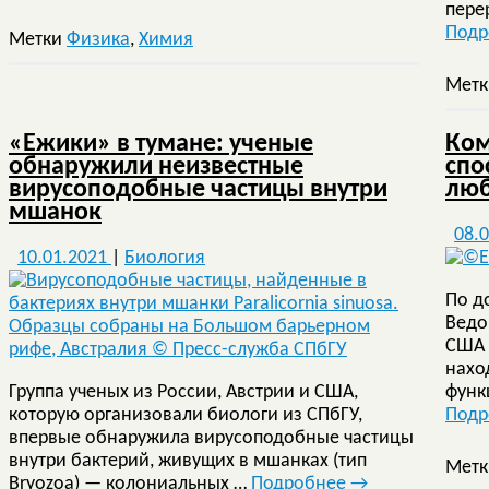
пере
Под
Метки
Физика
,
Химия
Мет
«Ежики» в тумане: ученые
Ком
обнаружили неизвестные
спо
вирусоподобные частицы внутри
люб
мшанок
08.
10.01.2021
|
Биология
По д
Ведо
США 
нахо
Группа ученых из России, Австрии и США,
функ
которую организовали биологи из СПбГУ,
Под
впервые обнаружила вирусоподобные частицы
внутри бактерий, живущих в мшанках (тип
Мет
Bryozoa) — колониальных …
Подробнее
→