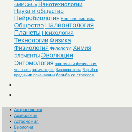
Нанотехнологии
«МИСиС»
Наука и общество
Нейробиология
Нервная система
Палеонтология
Общество
Планеты
Психология
Технологии
Физика
Физиология
Химия
Филология
Эволюция
ЭЛЕМЕНТЫ
Энтомология
анатомия и физиология
человека
антиматерия
биоэнергетика
борьба с
борьба со стрессом
вредными привычками
Антропология
Археология
Астрономия
Биология