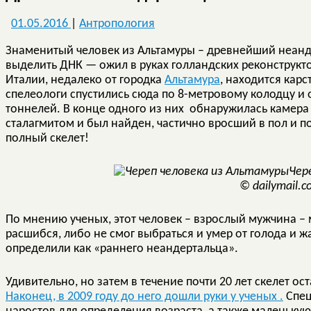
01.05.2016
|
Антропология
Знаменитый человек из Альтамуры – древнейший неанде
выделить ДНК — ожил в руках голландских реконструкт
Италии, недалеко от городка
Альтамура
, находится кар
спелеологи спустились сюда по 8-метровому колодцу и
тоннелей. В конце одного из них обнаружилась камера
сталагмитом и был найден, частично вросший в пол и 
полный скелет!
Чер
© dailymail.c
По мнению ученых, этот человек – взрослый мужчина – 
расшибся, либо не смог выбраться и умер от голода и 
определили как «раннего неандертальца».
Удивительно, но затем в течение почти 20 лет скелет о
Наконец, в 2009 году до него дошли руки у ученых .
Спец