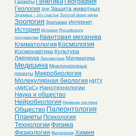
Генетика
География
Гаджеты
Геология
Защита животных
ДНК
Здоровье – это счастье
Золотой фонд науки
Зоология
Интернет
Зоопарки
История
История Российского
Квантовая механика
государства
Космология
Климатология
Космонавтика
Культура
Лженаука
Математика
Лингвистика
Медицина
Международные
Микробиология
проекты
Молекулярная биология
НИТУ
Нанотехнологии
«МИСиС»
Наука и общество
Нейробиология
Нервная система
Палеонтология
Общество
Планеты
Психология
Технологии
Физика
Физиология
Химия
Филология