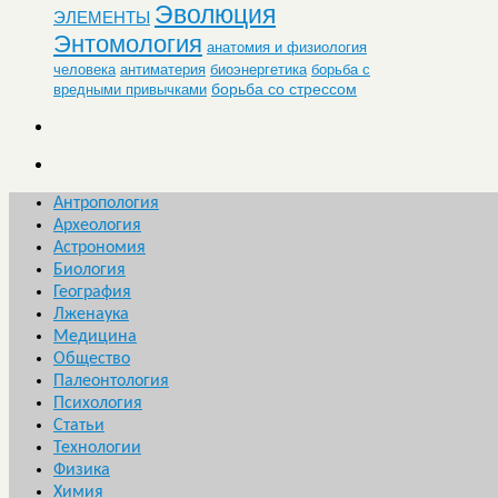
Эволюция
ЭЛЕМЕНТЫ
Энтомология
анатомия и физиология
человека
антиматерия
биоэнергетика
борьба с
борьба со стрессом
вредными привычками
Антропология
Археология
Астрономия
Биология
География
Лженаука
Медицина
Общество
Палеонтология
Психология
Статьи
Технологии
Физика
Химия