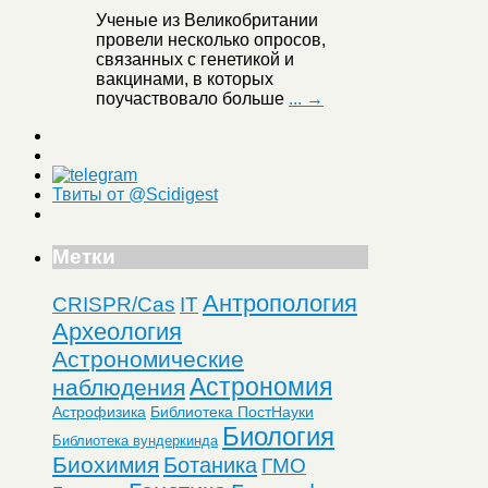
Ученые из Великобритании
провели несколько опросов,
связанных с генетикой и
вакцинами, в которых
поучаствовало больше
... →
Твиты от @Scidigest
Метки
Антропология
CRISPR/Cas
IT
Археология
Астрономические
Астрономия
наблюдения
Астрофизика
Библиотека ПостНауки
Биология
Библиотека вундеркинда
Биохимия
Ботаника
ГМО