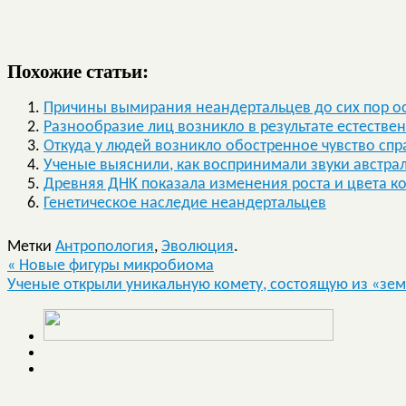
Похожие статьи:
Причины вымирания неандертальцев до сих пор ос
Разнообразие лиц возникло в результате естестве
Откуда у людей возникло обостренное чувство сп
Ученые выяснили, как воспринимали звуки австра
Древняя ДНК показала изменения роста и цвета к
Генетическое наследие неандертальцев
Метки
Антропология
,
Эволюция
.
«
Новые фигуры микробиома
Ученые открыли уникальную комету, состоящую из «зе