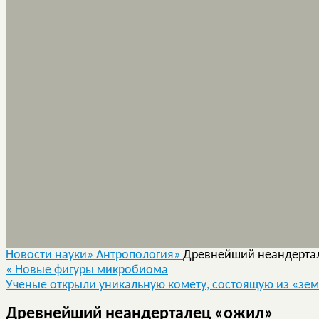
Новости науки»
Антропология»
Древнейший неандерта
«
Новые фигуры микробиома
Ученые открыли уникальную комету, состоящую из «зе
Древнейший неандерталец «ожил»