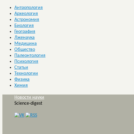
Антропология
Археология
Астрономия
Биология
География
Лженаука
Медицина
Общество
Палеонтология
Психология
Статьи
Технологии
Физика
Химия
Новости науки
Science-digest