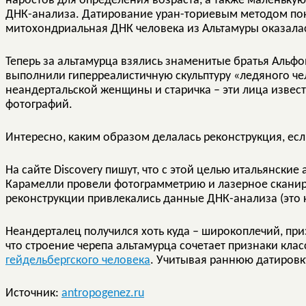
наростов для определения возраста, а также маленькую 
ДНК-анализа. Датирование уран-ториевым методом показа
митохондриальная ДНК человека из Альтамуры оказала
Теперь за альтамурца взялись знаменитые братья Альфо
выполнили гиперреалистичную скульптуру «ледяного чел
неандертальской женщины и старичка – эти лица извес
фотографий.
Интересно, каким образом делалась реконструкция, если
На сайте Discovery пишут, что с этой целью итальянски
Карамелли провели фотограмметрию и лазерное сканиро
реконструкции привлекались данные ДНК-анализа (это 
Неандерталец получился хоть куда – широкоплечий, пр
что строение черепа альтамурца сочетает признаки класс
гейдельбергского человека
. Учитывая раннюю датировку
Источник:
antropogenez.ru