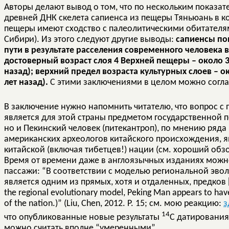
Авторы делают вывод о том, что по нескольким показа
древней ДНК скелета сапиенса из пещеры Тяньюань в к
пещеры имеют сходство с палеолитическими обитателям
Сибири). Из этого следуют другие выводы:
сапиенсы по
пути в результате расселения современного человека в
достоверный возраст слоя 4 Верхней пещеры – около 32
назад); верхний предел возраста культурных слоев – ок
лет назад).
С этими заключениями в целом можно согла
В заключение нужно напомнить читателю, что вопрос с
является для этой страны предметом государственной п
но и Пекинский человек (питекантроп), по мнению ряда
американских археологов китайского происхождения,
китайской (включая тибетцев!) нации (см. хороший обзор 
Время от времени даже в англоязычных изданиях можно
пассажи: “В соответствии с моделью региональной эво
является одним из прямых, хотя и отдаленных, предков [
the regional evolutionary model, Peking Man appears to have
of the nation.)” (Liu, Chen, 2012. P. 15; cм. мою реакцию:
з
14
что опубликованные новые результаты
С датирования
можно считать вполне “умеренными”.