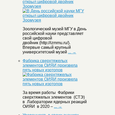
открыл цифровой двойник
Зоомузея
Зоологический музей МГУ в День
российской науки представляет
свой цифровой
двойник (http://izmmu.ru/).
Впервые самый крупный
университетский музей
... →
Фабрика сверхтяжелых
элементов ОИЯИ произвела
пять новых изотопов
За время работы Фабрики
сверхтяжелых элементов (СТЭ)
в Лаборатории ядерных реакций
ОИЯИ в 2020 –
... →