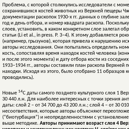
Проблема, с которой столкнулись исследователи с мом
сохранившихся костей животных из Верхней пещеры Чжо
документации раскопок 1930-х гг. данных о глубине за
год и день отбора, и номер квадрата раскопа. Поскольк
слоев, установить, в каком конкретном слое залегал о
статьи (Li et al., in press. P. 3–4). К этому добавляется
(например, грызунов), которая привела к нарушению ис
авторы исследования. Они попытались определить номер
кость, сопоставляя время находок костей человека (кон
и после этого момента) и дату отбора кости из соседн
1933–1934 гг., авторы составили план раскопа Верхней
находки. Исходя из этого, было отобрано 11 образцов
проводились).
14
Новые
С даты самого позднего культурного слоя 1 Ве
30 440 л.н. Для наиболее интересных с точки зрения а
даты: слой 2 – от 34 700 до 43 200 л.н.; слой 4 – от 30 0
несоответствия, которые авторы объясняют переотложе
(“биотурбация”) и неопределенностями с установление
выше методике.
Авторы принимают возраст слоя 4 Ве