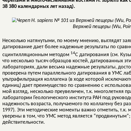
черепами и многочисленными костями
H
.
sapiens
как о
38 380 календарных лет назад).
Верхней пещеры (Wu, Poirie
Несколько натянутыми, по моему мнению, выглядят зая
датирование дает более надежные результаты по срав
14
сцинтилляционным методом
С датирования (см. Кузь
что несколько тысяч образцов костей, датированных э
лабораториях, дали весьма надежные результаты, дост
проверена путем параллельного датирования в УМС лаб
ультрафильтрация коллагена (в ходе которой исключаю
единиц) дает преимущество по сравнению с использова
мой взгляд, несколько преувеличен, т.к. многолетняя п
лаборатории Геологического института РАН под руковод
надежность возраста, получаемого по коллагену без ра
1997). Эти методические моменты важно отметить, т.к. 
уверены в том, что УМС метод является “продвинутым”; 
действительности.