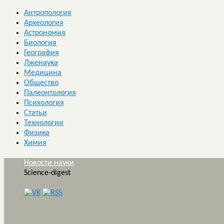
Антропология
Археология
Астрономия
Биология
География
Лженаука
Медицина
Общество
Палеонтология
Психология
Статьи
Технологии
Физика
Химия
Новости науки
Science-digest