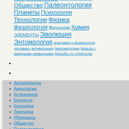
Палеонтология
Общество
Планеты
Психология
Технологии
Физика
Физиология
Химия
Филология
Эволюция
ЭЛЕМЕНТЫ
Энтомология
анатомия и физиология
человека
антиматерия
биоэнергетика
борьба с
борьба со стрессом
вредными привычками
Антропология
Археология
Астрономия
Биология
География
Лженаука
Медицина
Общество