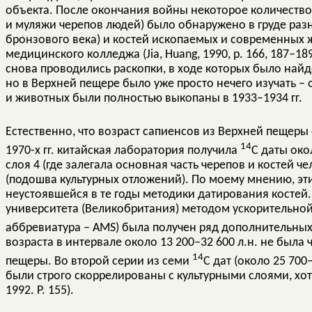
объекта. После окончания войны некоторое количество
и муляжи черепов людей) было обнаружено в груде разн
бронзового века) и костей ископаемых и современных 
медицинского колледжа (Jia, Huang, 1990, p. 166, 187–1
снова проводились раскопки, в ходе которых было най
но в Верхней пещере было уже просто нечего изучать –
и животных были полностью выкопаны в 1933–1934 гг.
Естественно, что возраст сапиенсов из Верхней пещеры
14
1970-х гг. китайская лаборатория получила
С даты око
слоя 4 (где залегала основная часть черепов и костей че
(подошва культурных отложений). По моему мнению, эти
неустоявшейся в те годы методики датирования костей. 
университета (Великобритания) методом ускорительной
аббревиатура – AMS) была получен ряд дополнительны
возраста в интервале около 13 200–32 600 л.н. не была
14
пещеры. Во второй серии из семи
С дат (около 25 700
были строго скоррелированы с культурными слоями, хотя
1992. P. 155).