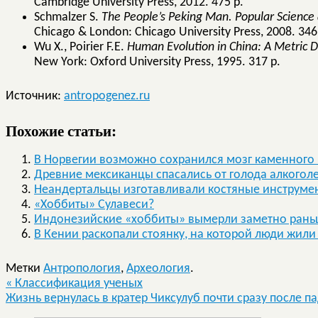
Cambridge University Press, 2012. 475 p.
Schmalzer S.
The People’s Peking Man. Popular Science
Chicago & London: Chicago University Press, 2008. 346
Wu X., Poirier F.E.
Human Evolution in China: A Metric De
New York: Oxford University Press, 1995. 317 p.
Источник:
antropogenez.ru
Похожие статьи:
В Норвегии возможно сохранился мозг каменного 
Древние мексиканцы спасались от голода алкогол
Неандертальцы изготавливали костяные инструме
«Хоббиты» Сулавеси?
Индонезийские «хоббиты» вымерли заметно раньш
В Кении раскопали стоянку, на которой люди жили 
Метки
Антропология
,
Археология
.
«
Классификация ученых
Жизнь вернулась в кратер Чиксулуб почти сразу после 