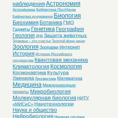
Астрономия
наблюдения
Астрофизика
Библиотека ПостНауки
Биология
Библиотека вундеркинда
Биохимия
Ботаника
ГМО
Генетика
География
Гаджеты
Геология
Защита животных
ДНК
Здоровье – это счастье
Золотой фонд науки
Зоология
Интернет
Зоопарки
История
История Российского
Квантовая механика
государства
Космология
Климатология
Космонавтика
Культура
Лженаука
Математика
Лингвистика
Медицина
Международные
Микробиология
проекты
Молекулярная биология
НИТУ
Нанотехнологии
«МИСиС»
Наука и общество
Нейробиология
Нервная система