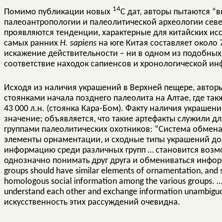
14
Помимо публикации новых
С дат, авторы пытаются “
палеоантропологии и палеолитической археологии север
проявляются тенденции, характерные для китайских иссл
самых ранних
H
.
sapiens
на юге Китая составляет около 7
искажение действительности – ни в одном из подобных
соответствие находок сапиенсов и хронологической и
Исходя из наличия украшений в Верхней пещере, автор
стоянками начала позднего палеолита на Алтае, где та
43 000 л.н. (стоянка Кара-Бом). Факту наличия украше
значение; объявляется, что такие артефакты служили
группами палеолитических охотников: “Система обмена
элементы орнаментации, и сходные типы украшений д
информацию среди различных групп … становится возм
однозначно понимать друг друга и обмениваться информа
groups should have similar elements of ornamentation, and 
homologous social information among the various groups. … it
understand each other and exchange information unambiguously
искусственность этих рассуждений очевидна.