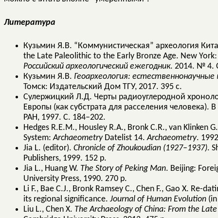
Литература
Кузьмин Я.В. “Коммунистическая” археология Кита
the Late Paleolithic to the Early Bronze Age. New York:
Российский
археологический
ежегодник
. 2014. № 4.
Кузьмин Я.В.
Геоархеология: естественнонаучные 
Томск: Издательский Дом ТГУ, 2017. 395 с.
Сулержицкий Л.Д. Черты радиоуглеродной хронол
Европы (как субстрата для расселения человека). В 
РАН, 1997. С. 184–202.
Hedges R.E.M., Housley R.A., Bronk C.R., van Klinken 
System:
Archaeometry
Datelist 14.
Archaeometry
. 1992
Jia L. (editor).
Chronicle of Zhoukoudian (1927–1937)
. S
Publishers, 1999. 152 p.
Jia L., Huang W.
The Story of Peking Man
. Beijing: For
University Press, 1990. 270 p.
Li F., Bae C.J., Bronk Ramsey C., Chen F., Gao X. Re-d
its regional significance.
Journal of Human Evolution
(in
Liu L., Chen X.
The Archaeology of China: From the Late 