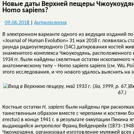
Новые даты Верхней пещеры Чжоукоудяня
Homo sapiens?
09.06.2018
|
Антропология
В электронном варианте одного из ведущих изданий п
«Journal of Human Evolution» 31 мая 2018 г. появилась стать
раунда радиоуглеродного (14С) датирования костей жив
знаменитого комплекса Чжоукоудянь, расположенного не
1934 гг. были найдены скелетные остатки ископаемого 
анатомическому типу – Homo sapiens sapiens (см. Wu, Poir
этого исследования, и что нового удалось выяснить на э
В
67.)
Костные остатки
H
.
sapiens
были найдены при раскопках 
таинственным образом вместе с черепами и костями бо
erectus
) в конце 1941 г. в результате оккупации Пекина я
выдающийся антрополог Франц Вейденрейх (1873–1948)
Чжоукоудяня, организовал изготовление муляжей всех 