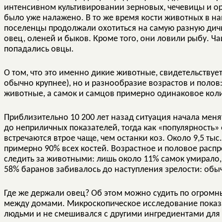
интенсивном культивировании зерновых, чечевицы и оре
было уже налажено. В то же время кости животных в наи
поселенцы продолжали охотиться на самую разную дичь, 
овец, оленей и быков. Кроме того, они ловили рыбу. Ч
попадались овцы.
О том, что это именно дикие животные, свидетельствует
обычно крупнее), но и разнообразие возрастов и полов:
животные, а самок и самцов примерно одинаковое коли
Приблизительно 10 200 лет назад ситуация начала меня
до неприличных показателей, тогда как «популярность» 
встречаются втрое чаще, чем останки коз. Около 9,5 тыс
примерно 90% всех костей. Возрастное и половое распр
следить за животными: лишь около 11% самок умирало, 
58% баранов забивалось до наступления зрелости: обыч
Где же держали овец? Об этом можно судить по огром
между домами. Микроскопическое исследование показал
людьми и не смешивался с другими ингредиентами для