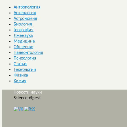
Антропология
Археология
Астрономия
Биология
География
Лженаука
Медицина
Общество
Палеонтология
Психология
Статьи
Технологии
Физика
Химия
Новости науки
Science-digest