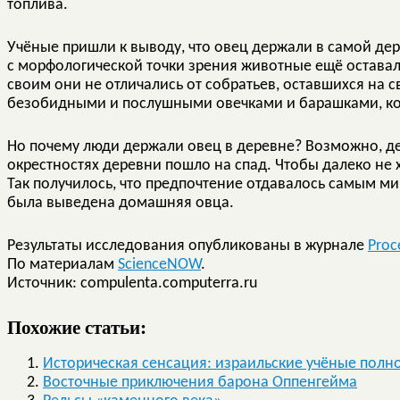
топлива.
Учёные пришли к выводу, что овец держали в самой дер
с морфологической точки зрения животные ещё оставал
своим они не отличались от собратьев, оставшихся на с
безобидными и послушными овечками и барашками, ко
Но почему люди держали овец в деревне? Возможно, дел
окрестностях деревни пошло на спад. Чтобы далеко не 
Так получилось, что предпочтение отдавалось самым м
была выведена домашняя овца.
Результаты исследования опубликованы в журнале
Proc
По материалам
ScienceNOW
.
Источник: compulenta.computerra.ru
Похожие статьи:
Историческая сенсация: израильские учёные полн
Восточные приключения барона Оппенгейма