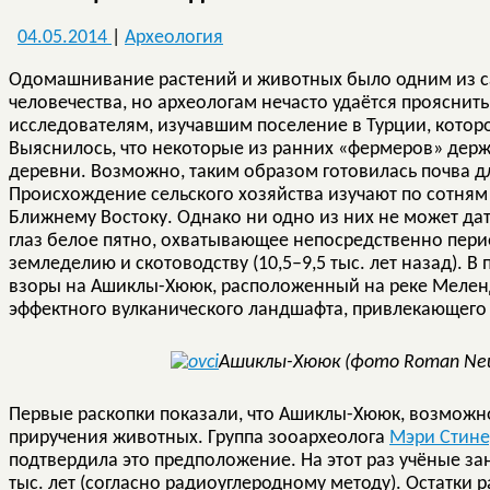
04.05.2014
|
Археология
Одомашнивание растений и животных было одним из с
человечества, но археологам нечасто удаётся прояснит
исследователям, изучавшим поселение в Турции, которо
Выяснилось, что некоторые из ранних «фермеров» держ
деревни. Возможно, таким образом готовилась почва д
Происхождение сельского хозяйства изучают по сотням
Ближнему Востоку. Однако ни одно из них не может да
глаз белое пятно, охватывающее непосредственно перио
земледелию и скотоводству (10,5–9,5 тыс. лет назад). В
взоры на Ашиклы-Хююк, расположенный на реке Мелен
эффектного вулканического ландшафта, привлекающего т
Ашиклы-Хююк (фото Roman Neumü
Первые раскопки показали, что Ашиклы-Хююк, возможн
приручения животных. Группа зооархеолога
Мэри Стине
подтвердила это предположение. На этот раз учёные зан
тыс. лет (согласно радиоуглеродному методу). Остатки 