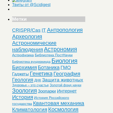
Твиты от @Scidigest
Метки
Антропология
CRISPR/Cas
IT
Археология
Астрономические
Астрономия
наблюдения
Астрофизика
Библиотека ПостНауки
Биология
Библиотека вундеркинда
Биохимия
Ботаника
ГМО
Генетика
География
Гаджеты
Геология
Защита животных
ДНК
Здоровье – это счастье
Золотой фонд науки
Зоология
Интернет
Зоопарки
История
История Российского
Квантовая механика
государства
Космология
Климатология