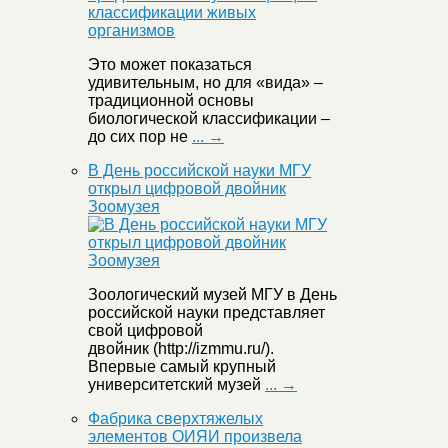
Это может показаться
удивительным, но для «вида» –
традиционной основы
биологической классификации –
до сих пор не
... →
В День российской науки МГУ
открыл цифровой двойник
Зоомузея
Зоологический музей МГУ в День
российской науки представляет
свой цифровой
двойник (http://izmmu.ru/).
Впервые самый крупный
университетский музей
... →
Фабрика сверхтяжелых
элементов ОИЯИ произвела