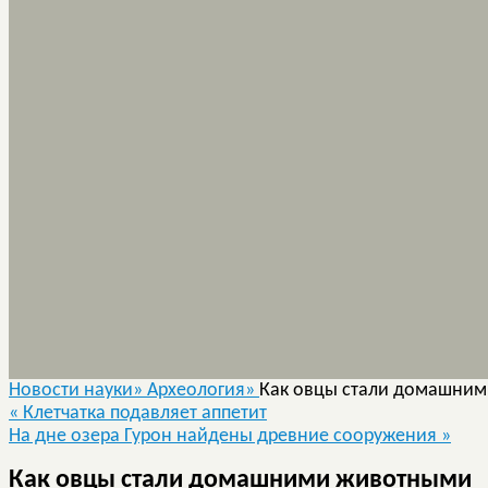
Новости науки»
Археология»
Как овцы стали домашни
«
Клетчатка подавляет аппетит
На дне озера Гурон найдены древние сооружения
»
Как овцы стали домашними животными