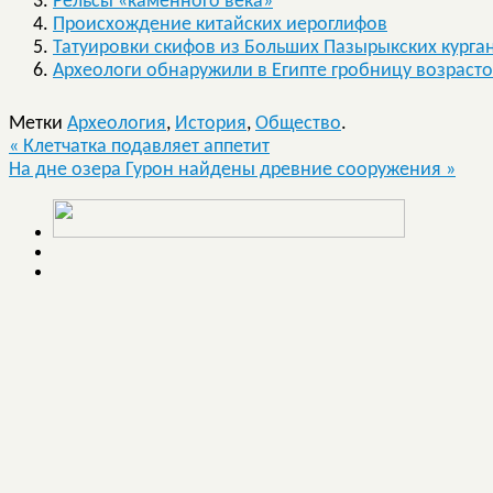
Рельсы «каменного века»
Происхождение китайских иероглифов
Татуировки скифов из Больших Пазырыкских курга
Археологи обнаружили в Египте гробницу возрасто
Метки
Археология
,
История
,
Общество
.
«
Клетчатка подавляет аппетит
На дне озера Гурон найдены древние сооружения
»