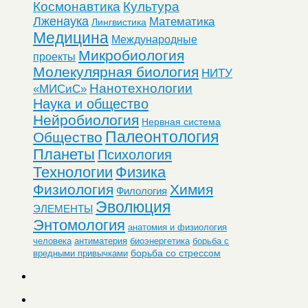
Космонавтика
Культура
Лженаука
Математика
Лингвистика
Медицина
Международные
Микробиология
проекты
Молекулярная биология
НИТУ
Нанотехнологии
«МИСиС»
Наука и общество
Нейробиология
Нервная система
Палеонтология
Общество
Планеты
Психология
Технологии
Физика
Физиология
Химия
Филология
Эволюция
ЭЛЕМЕНТЫ
Энтомология
анатомия и физиология
человека
антиматерия
биоэнергетика
борьба с
борьба со стрессом
вредными привычками