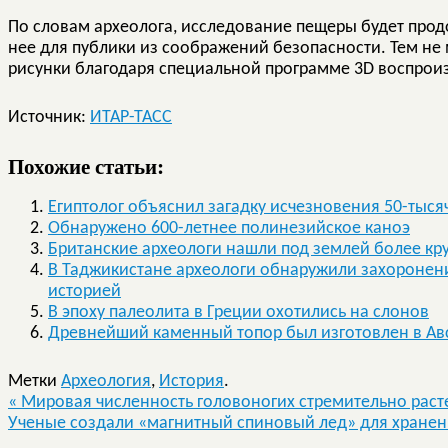
По словам археолога, исследование пещеры будет продо
нее для публики из соображений безопасности. Тем не
рисунки благодаря специальной программе 3D воспроиз
Источник:
ИТАР-ТАСС
Похожие статьи:
Египтолог объяснил загадку исчезновения 50-тыс
Обнаружено 600-летнее полинезийское каноэ
Британские археологи нашли под землей более к
В Таджикистане археологи обнаружили захоронени
историей
В эпоху палеолита в Греции охотились на слонов
Древнейший каменный топор был изготовлен в Авс
Метки
Археология
,
История
.
«
Мировая численность головоногих стремительно раст
Ученые создали «магнитный спиновый лед» для хран