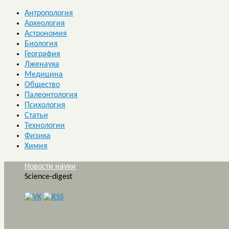
Антропология
Археология
Астрономия
Биология
География
Лженаука
Медицина
Общество
Палеонтология
Психология
Статьи
Технологии
Физика
Химия
Новости науки
Science-digest