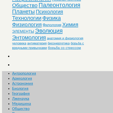
Палеонтология
Общество
Планеты
Психология
Технологии
Физика
Физиология
Химия
Филология
Эволюция
ЭЛЕМЕНТЫ
Энтомология
анатомия и физиология
человека
антиматерия
биоэнергетика
борьба с
борьба со стрессом
вредными привычками
Антропология
Археология
Астрономия
Биология
География
Лженаука
Медицина
Общество