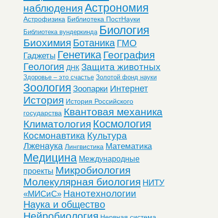
Астрономия
наблюдения
Астрофизика
Библиотека ПостНауки
Биология
Библиотека вундеркинда
Биохимия
Ботаника
ГМО
Генетика
География
Гаджеты
Геология
Защита животных
ДНК
Здоровье – это счастье
Золотой фонд науки
Зоология
Интернет
Зоопарки
История
История Российского
Квантовая механика
государства
Космология
Климатология
Космонавтика
Культура
Лженаука
Математика
Лингвистика
Медицина
Международные
Микробиология
проекты
Молекулярная биология
НИТУ
Нанотехнологии
«МИСиС»
Наука и общество
Нейробиология
Нервная система