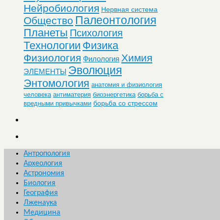
Нейробиология
Нервная система
Палеонтология
Общество
Планеты
Психология
Технологии
Физика
Физиология
Химия
Филология
Эволюция
ЭЛЕМЕНТЫ
Энтомология
анатомия и физиология
человека
антиматерия
биоэнергетика
борьба с
борьба со стрессом
вредными привычками
Антропология
Археология
Астрономия
Биология
География
Лженаука
Медицина