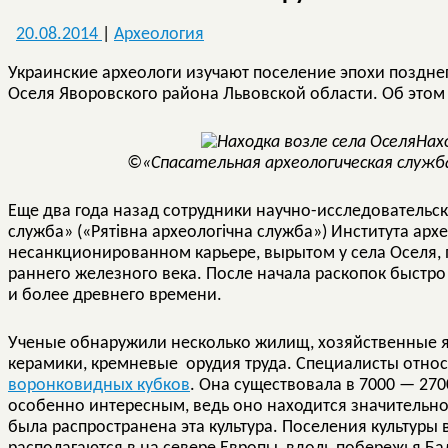
20.08.2014
|
Археология
Украинские археологи изучают поселение эпохи поздне
Оселя Яворовского района Львовской области. Об это
Нах
©«Спасательная археологическая служ
Еще два года назад сотрудники научно-исследовательск
служба» («Рятівна археологічна служба») Института ар
несанкционированном карьере, вырытом у села Оселя, 
раннего железного века. После начала раскопок быстро 
и более древнего времени.
Ученые обнаружили несколько жилищ, хозяйственные я
керамики, кремневые орудия труда. Специалисты относ
воронковидных кубков
. Она существовала в 7000 — 2700
особенно интересным, ведь оно находится значительно ю
была распространена эта культура. Поселения культур