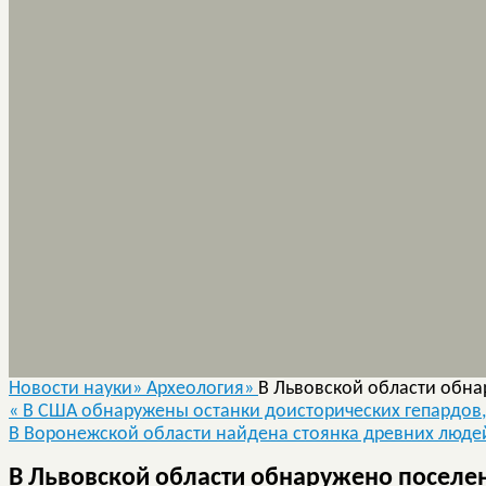
Новости науки»
Археология»
В Львовской области обна
«
В США обнаружены останки доисторических гепардов
В Воронежской области найдена стоянка древних людей
В Львовской области обнаружено поселен