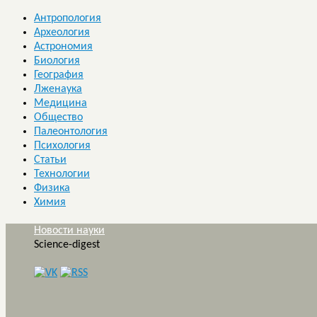
Антропология
Археология
Астрономия
Биология
География
Лженаука
Медицина
Общество
Палеонтология
Психология
Статьи
Технологии
Физика
Химия
Новости науки
Science-digest