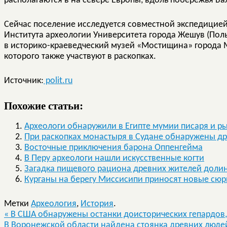
располагаются в на севере Европы, вдоль побережья Ба
Сейчас поселение исследуется совместной экспедицией
Института археологии Университета города Жешув (Пол
в историко-краеведческий музей «Мостищина» города М
которого также участвуют в раскопках.
Источник:
polit.ru
Похожие статьи:
Археологи обнаружили в Египте мумии писаря и р
При раскопках монастыря в Судане обнаружены др
Восточные приключения барона Оппенгейма
В Перу археологи нашли искусственные когти
Загадка пищевого рациона древних жителей доли
Курганы на берегу Миссисипи приносят новые сю
Метки
Археология
,
История
.
«
В США обнаружены останки доисторических гепардов
В Воронежской области найдена стоянка древних людей