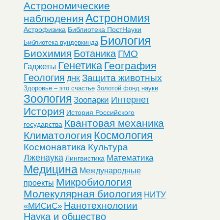
Астрономические
Астрономия
наблюдения
Астрофизика
Библиотека ПостНауки
Биология
Библиотека вундеркинда
Биохимия
Ботаника
ГМО
Генетика
География
Гаджеты
Геология
Защита животных
ДНК
Здоровье – это счастье
Золотой фонд науки
Зоология
Интернет
Зоопарки
История
История Российского
Квантовая механика
государства
Космология
Климатология
Космонавтика
Культура
Лженаука
Математика
Лингвистика
Медицина
Международные
Микробиология
проекты
Молекулярная биология
НИТУ
Нанотехнологии
«МИСиС»
Наука и общество