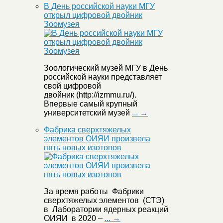
В День российской науки МГУ
открыл цифровой двойник
Зоомузея
Зоологический музей МГУ в День
российской науки представляет
свой цифровой
двойник (http://izmmu.ru/).
Впервые самый крупный
университетский музей
... →
Фабрика сверхтяжелых
элементов ОИЯИ произвела
пять новых изотопов
За время работы Фабрики
сверхтяжелых элементов (СТЭ)
в Лаборатории ядерных реакций
ОИЯИ в 2020 –
... →