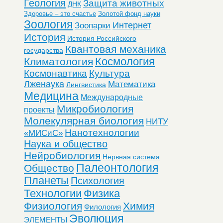
Геология
Защита животных
ДНК
Здоровье – это счастье
Золотой фонд науки
Зоология
Интернет
Зоопарки
История
История Российского
Квантовая механика
государства
Космология
Климатология
Космонавтика
Культура
Лженаука
Математика
Лингвистика
Медицина
Международные
Микробиология
проекты
Молекулярная биология
НИТУ
Нанотехнологии
«МИСиС»
Наука и общество
Нейробиология
Нервная система
Палеонтология
Общество
Планеты
Психология
Технологии
Физика
Физиология
Химия
Филология
Эволюция
ЭЛЕМЕНТЫ