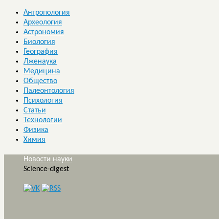
Антропология
Археология
Астрономия
Биология
География
Лженаука
Медицина
Общество
Палеонтология
Психология
Статьи
Технологии
Физика
Химия
Новости науки
Science-digest