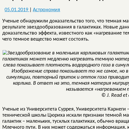
05.01.2019
|
Астрономия
Ученые обнаружили доказательство того, что темная ма
результате звездообразования в галактиках. Новые да
доказательство эффекта, известного как «нагревание те
чего темное вещество может состоять.
галактиках может медленно нагревать темную матер
слева показывает плотность водородного газа в симули
Изображение справа показывает то же самое, но в 
симуляции, повторный приток и отток газа приводи
карлика. В ответ на это, темная материя мигри
называется «нагреванием
© J. Read et 
Ученые из Университета Суррея, Университета Карнег
технической школы Цюриха искали признаки темной ма
галактик – маленьких, тусклых галактиках, обычно вращ
Млечного пути. В них может содержаться информация,