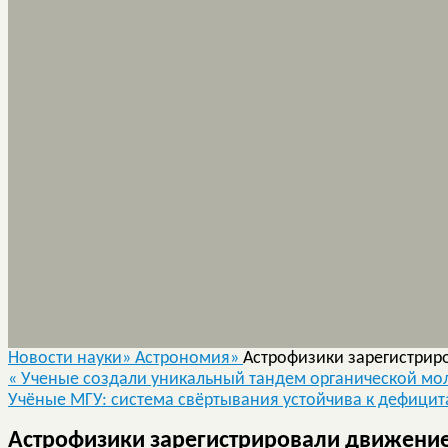
Новости науки»
Астрономия»
Астрофизики зарегистрир
«
Ученые создали уникальный тандем органической мол
Учёные МГУ: система свёртывания устойчива к дефици
Астрофизики зарегистрировали движени