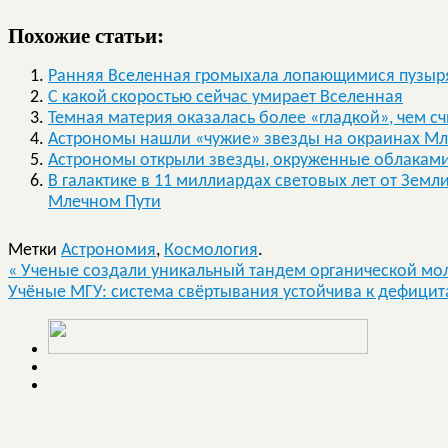
Похожие статьи:
Ранняя Вселенная громыхала лопающимися пузыря
С какой скоростью сейчас умирает Вселенная
Темная материя оказалась более «гладкой», чем с
Астрономы нашли «чужие» звезды на окраинах Мл
Астрономы открыли звезды, окруженные облакам
В галактике в 11 миллиардах световых лет от Земл
Млечном Пути
Метки
Астрономия
,
Космология
.
«
Ученые создали уникальный тандем органической мол
Учёные МГУ: система свёртывания устойчива к дефици