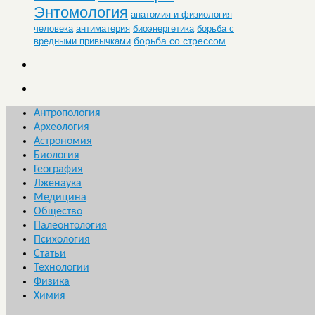
Энтомология
анатомия и физиология
человека
антиматерия
биоэнергетика
борьба с
борьба со стрессом
вредными привычками
Антропология
Археология
Астрономия
Биология
География
Лженаука
Медицина
Общество
Палеонтология
Психология
Статьи
Технологии
Физика
Химия