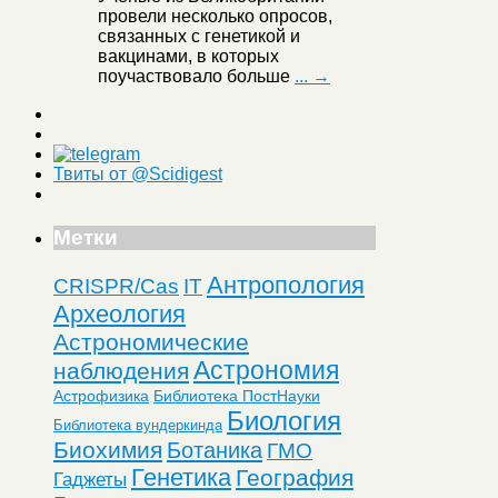
провели несколько опросов,
связанных с генетикой и
вакцинами, в которых
поучаствовало больше
... →
Твиты от @Scidigest
Метки
Антропология
CRISPR/Cas
IT
Археология
Астрономические
Астрономия
наблюдения
Астрофизика
Библиотека ПостНауки
Биология
Библиотека вундеркинда
Биохимия
Ботаника
ГМО
Генетика
География
Гаджеты