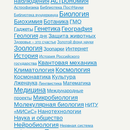
Астрономия
наблюдения
Астрофизика
Библиотека ПостНауки
Биология
Библиотека вундеркинда
Биохимия
Ботаника
ГМО
Генетика
География
Гаджеты
Геология
Защита животных
ДНК
Здоровье – это счастье
Золотой фонд науки
Зоология
Интернет
Зоопарки
История
История Российского
Квантовая механика
государства
Космология
Климатология
Космонавтика
Культура
Лженаука
Математика
Лингвистика
Медицина
Международные
Микробиология
проекты
Молекулярная биология
НИТУ
Нанотехнологии
«МИСиС»
Наука и общество
Нейробиология
Нервная система