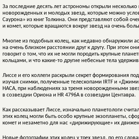
За последние десять лет астрономы открыли несколько 
новорожденных и молодых звезд, которые можно услов
Саурона» из книг Толкина. Они представляют собой очен
и комет, которые вращаются вокруг звезд на очень бол
Многие из подобных колец, как недавно обнаружили а
на очень близком расстоянии друг к другу. При этом он
говорит о том, что их не могли породить крупные план
кольцами, и что какие-то другие небесные тела удержив
Лиссе и его коллеги раскрыли секрет формирования по
изучая снимки, полученные телескопами IRTF и «Джим
НАСА, при наблюдениях за тремя новорожденными зве
в созвездии Ориона и HR 4796A в созвездии Центавра.
Как рассказывает Лиссе, изначально планетологи счита
этих колец могли быть особо крупные экзопланеты, с
комет и незаметно для нас «дирижирующие» их движе
Новые фотографии этих колец у трех звезд, по его слова