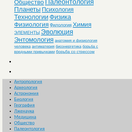
Палеонтология
Общество
Планеты
Психология
Технологии
Физика
Физиология
Химия
Филология
Эволюция
ЭЛЕМЕНТЫ
Энтомология
анатомия и физиология
человека
антиматерия
биоэнергетика
борьба с
борьба со стрессом
вредными привычками
Антропология
Археология
Астрономия
Биология
География
Лженаука
Медицина
Общество
Палеонтология