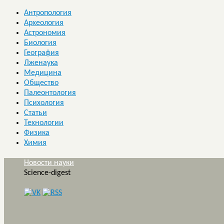
Антропология
Археология
Астрономия
Биология
География
Лженаука
Медицина
Общество
Палеонтология
Психология
Статьи
Технологии
Физика
Химия
Новости науки
Science-digest