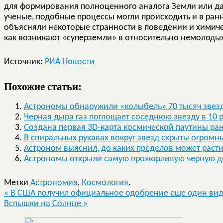
для формирования полноценного аналога Земли или даж
ученые, подобные процессы могли происходить и в ран
объясняли некоторые странности в поведении и химичес
как возникают «суперземли» в относительно немолодых
Источник:
РИА Новости
Похожие статьи:
Астрономы обнаружили «колыбель» 70 тысяч звез
Черная дыра газ поглощает соседнюю звезду в 10 
Создана первая 3D-карта космической паутины ра
В спиральных рукавах вокруг звезд скрыты огромн
Астроном выяснил, до каких пределов может раст
Астрономы открыли самую прожорливую черную д
Метки
Астрономия
,
Космология
.
«
В США получил официальное одобрение еще один вид
Вспышки на Солнце
»