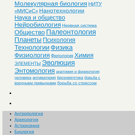
Молекулярная биология
НИТУ
Нанотехнологии
«МИСиС»
Наука и общество
Нейробиология
Нервная система
Палеонтология
Общество
Планеты
Психология
Технологии
Физика
Физиология
Химия
Филология
Эволюция
ЭЛЕМЕНТЫ
Энтомология
анатомия и физиология
человека
антиматерия
биоэнергетика
борьба с
борьба со стрессом
вредными привычками
Антропология
Археология
Астрономия
Биология