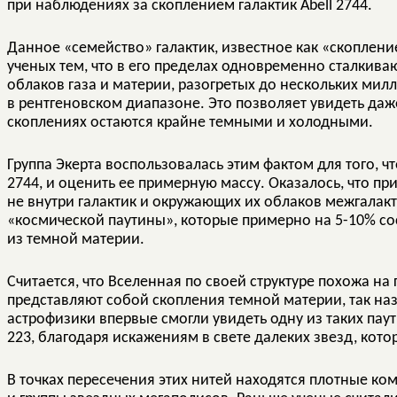
при наблюдениях за скоплением галактик Abell 2744.
Данное «семейство» галактик, известное как «скоплен
ученых тем, что в его пределах одновременно сталкиваю
облаков газа и материи, разогретых до нескольких мил
в рентгеновском диапазоне. Это позволяет увидеть даж
скоплениях остаются крайне темными и холодными.
Группа Экерта воспользовалась этим фактом для того, ч
2744, и оценить ее примерную массу. Оказалось, что 
не внутри галактик и окружающих их облаков межгалакти
«космической паутины», которые примерно на 5-10% со
из темной материи.
Считается, что Вселенная по своей структуре похожа на
представляют собой скопления темной материи, так на
астрофизики впервые смогли увидеть одну из таких паут
223, благодаря искажениям в свете далеких звезд, кот
В точках пересечения этих нитей находятся плотные к