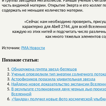
и группы звездных мегаполисов. Раньше ученые считал
часть видимой материи. Открытие Экерта и его коллег п
содержать не меньшее количество материи.
«Сейчас нам необходимо проверить, присущ
характерно для Abell 2744, для всей Вселен
каждую из этих нитей и подсчитать число различны
как много тяжелых элементов со
Источник:
РИА Новости
Похожие статьи:
Обнаружена группа звезд-беглецов
Ученые определили тип энергии солнечного поток
Астрофизиков поразила удивительная звезда
Найдено новое доказательство экспансии Вселенн
В результате столкновения двух черных дыр прои
Вселенной
«Чандра» получил новые фото космической улыбки