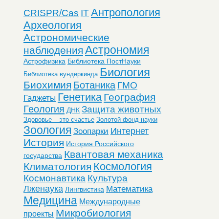
Антропология
CRISPR/Cas
IT
Археология
Астрономические
Астрономия
наблюдения
Астрофизика
Библиотека ПостНауки
Биология
Библиотека вундеркинда
Биохимия
Ботаника
ГМО
Генетика
География
Гаджеты
Геология
Защита животных
ДНК
Здоровье – это счастье
Золотой фонд науки
Зоология
Интернет
Зоопарки
История
История Российского
Квантовая механика
государства
Космология
Климатология
Космонавтика
Культура
Лженаука
Математика
Лингвистика
Медицина
Международные
Микробиология
проекты