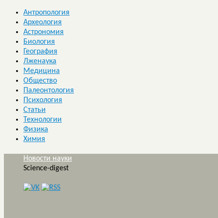
Антропология
Археология
Астрономия
Биология
География
Лженаука
Медицина
Общество
Палеонтология
Психология
Статьи
Технологии
Физика
Химия
Новости науки
Science-digest