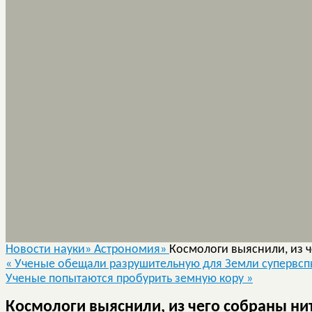
Новости науки»
Астрономия»
Космологи выяснили, из 
«
Ученые обещали разрушительную для Земли супервсп
Ученые попытаются пробурить земную кору
»
Космологи выяснили, из чего собраны ни