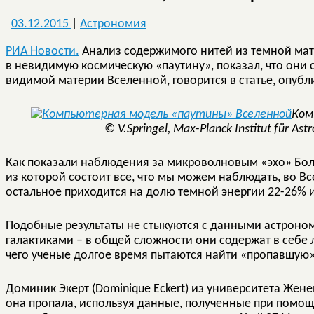
03.12.2015
|
Астрономия
РИА Новости.
Анализ содержимого нитей из темной мат
в невидимую космическую «паутину», показал, что они 
видимой материи Вселенной, говорится в статье, опуб
Ком
© V.Springel, Max-Planck Institut für As
Как показали наблюдения за микроволновым «эхо» Бол
из которой состоит все, что мы можем наблюдать, во В
остальное приходится на долю темной энергии 22-26% 
Подобные результаты не стыкуются с данными астроно
галактиками – в общей сложности они содержат в себе 
чего ученые долгое время пытаются найти «пропавшую
Доминик Экерт (Dominique Eckert) из университета Жене
она пропала, используя данные, полученные при помо