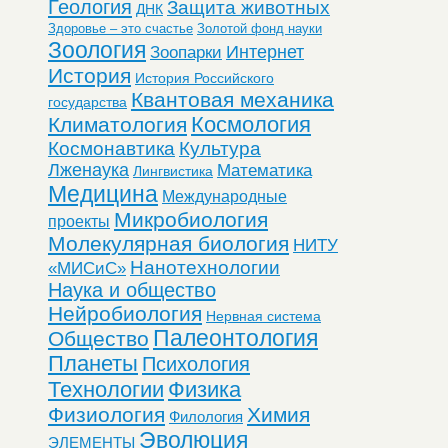
Геология
Защита животных
ДНК
Здоровье – это счастье
Золотой фонд науки
Зоология
Интернет
Зоопарки
История
История Российского
Квантовая механика
государства
Космология
Климатология
Космонавтика
Культура
Лженаука
Математика
Лингвистика
Медицина
Международные
Микробиология
проекты
Молекулярная биология
НИТУ
Нанотехнологии
«МИСиС»
Наука и общество
Нейробиология
Нервная система
Палеонтология
Общество
Планеты
Психология
Технологии
Физика
Физиология
Химия
Филология
Эволюция
ЭЛЕМЕНТЫ