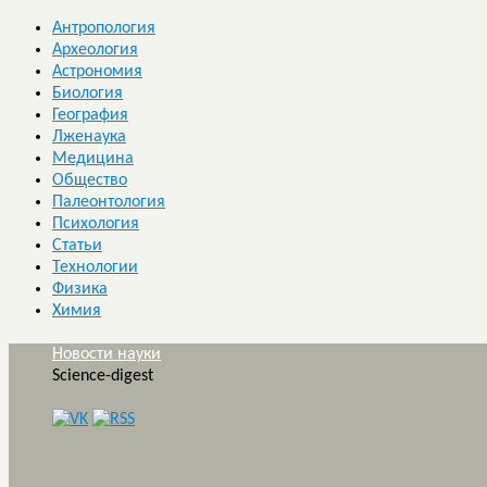
Антропология
Археология
Астрономия
Биология
География
Лженаука
Медицина
Общество
Палеонтология
Психология
Статьи
Технологии
Физика
Химия
Новости науки
Science-digest