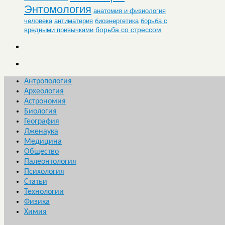
Энтомология
анатомия и физиология
человека
антиматерия
биоэнергетика
борьба с
борьба со стрессом
вредными привычками
Антропология
Археология
Астрономия
Биология
География
Лженаука
Медицина
Общество
Палеонтология
Психология
Статьи
Технологии
Физика
Химия