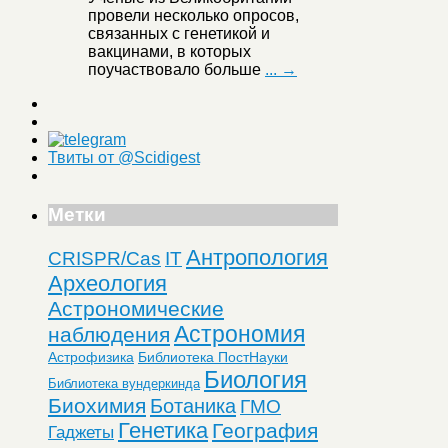
провели несколько опросов,
связанных с генетикой и
вакцинами, в которых
поучаствовало больше
... →
Твиты от @Scidigest
Метки
Антропология
CRISPR/Cas
IT
Археология
Астрономические
Астрономия
наблюдения
Астрофизика
Библиотека ПостНауки
Биология
Библиотека вундеркинда
Биохимия
Ботаника
ГМО
Генетика
География
Гаджеты