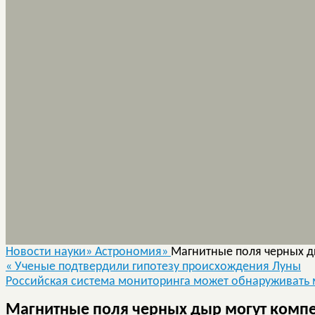
Новости науки»
Астрономия»
Магнитные поля черных д
«
Ученые подтвердили гипотезу происхождения Луны
Российская система мониторинга может обнаруживать
Магнитные поля черных дыр могут компе