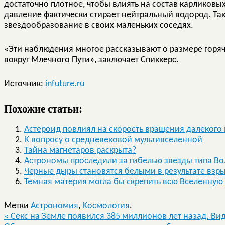
достаточно плотное, чтобы влиять на состав карликовых
давление фактически стирает нейтральный водород. Т
звездообразование в своих маленьких соседях.
«Эти наблюдения многое рассказывают о размере горяче
вокруг Млечного Пути», заключает Спиккерс.
Источник:
infuture.ru
Похожие статьи:
Астероид повлиял на скорость вращения далекого 
К вопросу о средневековой мультивселенной
Тайна магнетаров раскрыта?
Астрономы проследили за гибелью звезды типа Во
Черные дыры становятся белыми в результате взр
Темная материя могла бы скрепить всю Вселенную
Метки
Астрономия
,
Космология
.
«
Секс на Земле появился 385 миллионов лет назад. Ви