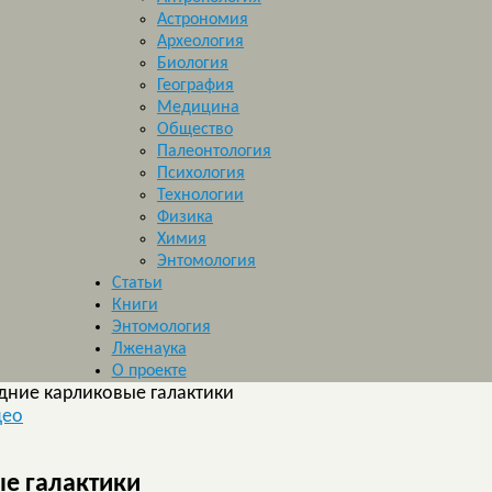
Астрономия
Археология
Биология
География
Медицина
Общество
Палеонтология
Психология
Технологии
Физика
Химия
Энтомология
Статьи
Книги
Энтомология
Лженаука
О проекте
дние карликовые галактики
део
е галактики