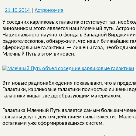
21.10.2014
|
Астрономия
У соседних карликовых галактик отсутствует газ, необ
виновником этого является наш Млечный путь. Астрон
Национального научного фонда в Западной Вирджинии,
радиотелескопов, обнаружили, что наши ближайшие га
сфероидальные галактики, — лишены газа, необходимог
Млечный Путь в этом виновен.
Эти новые радионаблюдения показывают, что в предела
Галактики, карликовые галактики полностью лишены во
галактики кишат звездообразующим материалом.
Галактика Млечный Путь является самым большим члено
связаны друг с другом действием силы тяжести. Мален
остатками уже сформировавшихся систем.