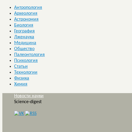
Антропология
Археология
Астрономия
Биология
География
Лженаука
Медицина
Общество
Палеонтология
Психология
Статьи
Технологии
Физика
Химия
Новости науки
Science-digest