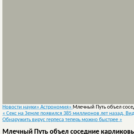
Новости науки»
Астрономия»
Млечный Путь объел сосе
«
Секс на Земле появился 385 миллионов лет назад. Ви
Обнаружить вирус герпеса теперь можно быстрее
»
Млечный Путь объел соседние карликовы