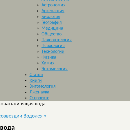
Астрономия
Археология
Биология
География
Медицина
Общество
Палеонтология
Психология
Технологии
Физика
Химия
Энтомология
Статьи
Книги
Энтомология
Лженаука
О проекте
вовать кипящая вода
 созвездии Водолея
»
 вода