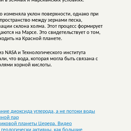
ии в земных и марсианских условиях.
о изменяла уклон поверхности, однако при
 пространство между зернами песка,
зации склона холма. Этот процесс формирует
ются на Марсе. Это свидетельствует о том,
ходить на Красной планете.
з NASA и Технологического института
, что вода, которая могла быть связана с
олями хорной кислоты.
ие диоксида углерода, а не потоки воды
яной пар
иковой планеты Церера. Видео
 геологически активны, как большие