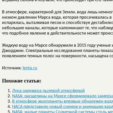
вершину склона и изучали, что происходит при его таян
В атмосфере, характерной для Земли, вода лишь немног
низком давлении Марса вода, которая просачивалась в
испарялась, выталкивая песок и способствуя дестабили
небольшие каналы, которые напоминают те, что наблюда
что подобное явление в действительности может проис
Жидкую воду на Марсе обнаружили в 2015 году ученые и
Джорджии. Спектральные исследования планеты показали
появлением темных полос на поверхности, насыщена с
Источник:
lenta.ru
Похожие статьи:
Луна окружена пылевой атмосферой
NASA: расщелины на Марсе сформировало замерзан
В атмосфере экзопланеты впервые обнаружен вод
НАСА представило новый снимок и анимацию карл
NASA: малые планеты Солнечной системы столь же