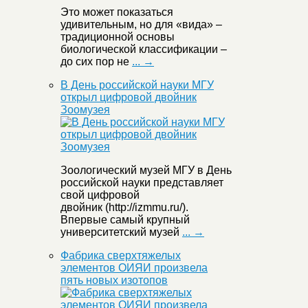
Это может показаться
удивительным, но для «вида» –
традиционной основы
биологической классификации –
до сих пор не
... →
В День российской науки МГУ
открыл цифровой двойник
Зоомузея
Зоологический музей МГУ в День
российской науки представляет
свой цифровой
двойник (http://izmmu.ru/).
Впервые самый крупный
университетский музей
... →
Фабрика сверхтяжелых
элементов ОИЯИ произвела
пять новых изотопов