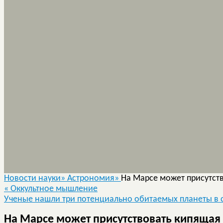
Новости науки»
Астрономия»
На Марсе может присутст
«
Оккультное мышление
Ученые нашли три потенциально обитаемых планеты в
На Марсе может присутствовать кипящая