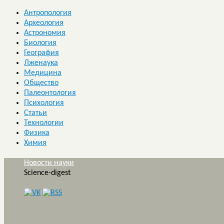
Антропология
Археология
Астрономия
Биология
География
Лженаука
Медицина
Общество
Палеонтология
Психология
Статьи
Технологии
Физика
Химия
Новости науки
Science-digest