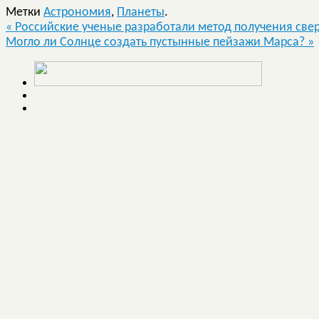
Метки
Астрономия
,
Планеты
.
«
Российские ученые разработали метод получения све
Могло ли Солнце создать пустынные пейзажи Марса?
»