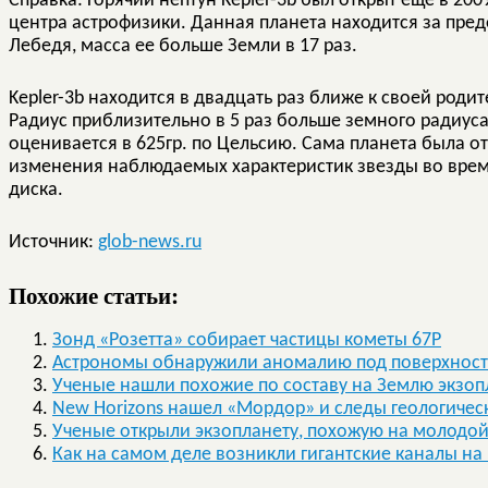
Справка: Горячий нептун Kepler-3b был открыт еще в 20
центра астрофизики. Данная планета находится за пре
Лебедя, масса ее больше Земли в 17 раз.
Kepler-3b находится в двадцать раз ближе к своей роди
Радиус приблизительно в 5 раз больше земного радиуса
оценивается в 625гр. по Цельсию. Сама планета была 
изменения наблюдаемых характеристик звезды во врем
диска.
Источник:
glob-news.ru
Похожие статьи:
Зонд «Розетта» собирает частицы кометы 67P
Астрономы обнаружили аномалию под поверхност
Ученые нашли похожие по составу на Землю экзо
New Horizons нашел «Мордор» и следы геологичес
Ученые открыли экзопланету, похожую на молодо
Как на самом деле возникли гигантские каналы на