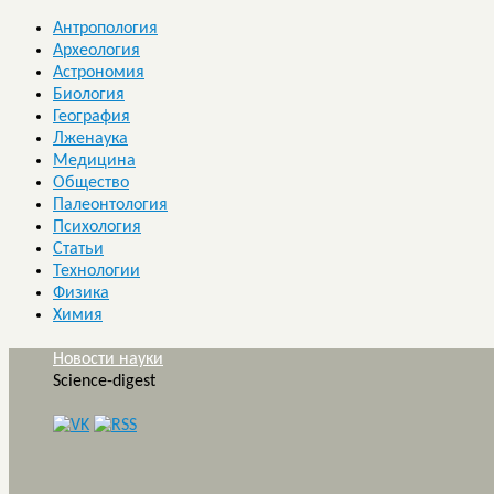
Антропология
Археология
Астрономия
Биология
География
Лженаука
Медицина
Общество
Палеонтология
Психология
Статьи
Технологии
Физика
Химия
Новости науки
Science-digest