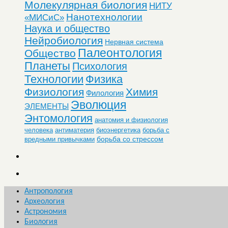
Молекулярная биология
НИТУ
Нанотехнологии
«МИСиС»
Наука и общество
Нейробиология
Нервная система
Палеонтология
Общество
Планеты
Психология
Технологии
Физика
Физиология
Химия
Филология
Эволюция
ЭЛЕМЕНТЫ
Энтомология
анатомия и физиология
человека
антиматерия
биоэнергетика
борьба с
борьба со стрессом
вредными привычками
Антропология
Археология
Астрономия
Биология