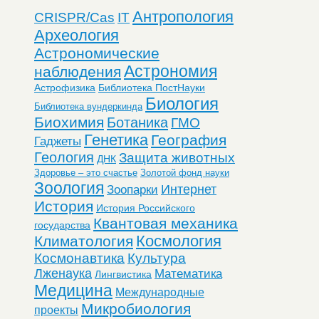
Антропология
CRISPR/Cas
IT
Археология
Астрономические
Астрономия
наблюдения
Астрофизика
Библиотека ПостНауки
Биология
Библиотека вундеркинда
Биохимия
Ботаника
ГМО
Генетика
География
Гаджеты
Геология
Защита животных
ДНК
Здоровье – это счастье
Золотой фонд науки
Зоология
Интернет
Зоопарки
История
История Российского
Квантовая механика
государства
Космология
Климатология
Космонавтика
Культура
Лженаука
Математика
Лингвистика
Медицина
Международные
Микробиология
проекты