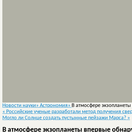
Новости науки»
Астрономия»
В атмосфере экзопланеты
«
Российские ученые разработали метод получения све
Могло ли Солнце создать пустынные пейзажи Марса?
»
В атмосфере экзопланеты впервые обнар