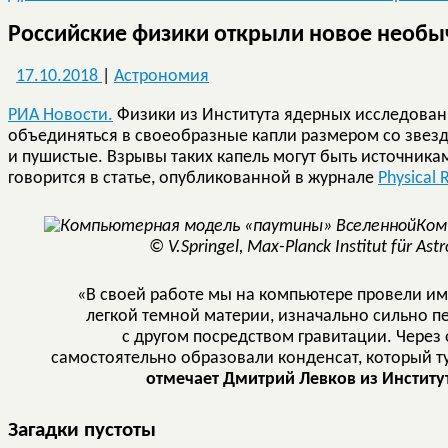
Российские физики открыли новое необы
17.10.2018
|
Астрономия
РИА Новости.
Физики из Института ядерных исследован
объединяться в своеобразные капли размером со звезду
и пушистые. Взрывы таких капель могут быть источник
говорится в статье, опубликованной в журнале
Physical 
Ком
© V.Springel, Max-Planck Institut für As
«В своей работе мы на компьютере провели и
легкой темной материи, изначально сильно 
с другом посредством гравитации. Чере
самостоятельно образовали конденсат, который ту
отмечает Дмитрий Левков из Институ
Загадки пустоты