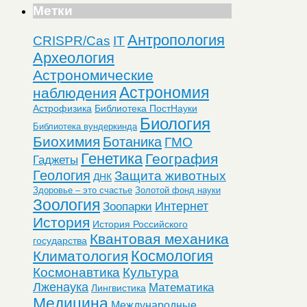
Метки
Антропология
CRISPR/Cas
IT
Археология
Астрономические
Астрономия
наблюдения
Астрофизика
Библиотека ПостНауки
Биология
Библиотека вундеркинда
Биохимия
Ботаника
ГМО
Генетика
География
Гаджеты
Геология
Защита животных
ДНК
Здоровье – это счастье
Золотой фонд науки
Зоология
Интернет
Зоопарки
История
История Российского
Квантовая механика
государства
Космология
Климатология
Космонавтика
Культура
Лженаука
Математика
Лингвистика
Медицина
Международные