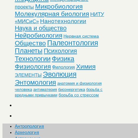
Микробиология
проекты
Молекулярная биология
НИТУ
Нанотехнологии
«МИСиС»
Наука и общество
Нейробиология
Нервная система
Палеонтология
Общество
Планеты
Психология
Технологии
Физика
Физиология
Химия
Филология
Эволюция
ЭЛЕМЕНТЫ
Энтомология
анатомия и физиология
человека
антиматерия
биоэнергетика
борьба с
борьба со стрессом
вредными привычками
Антропология
Археология