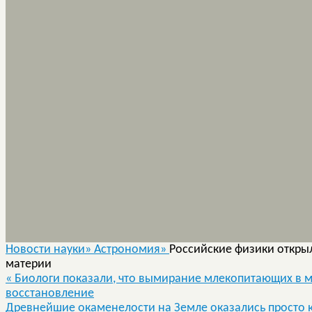
Новости науки»
Астрономия»
Российские физики откры
материи
«
Биологи показали, что вымирание млекопитающих в м
восстановление
Древнейшие окаменелости на Земле оказались просто