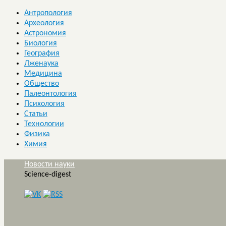
Антропология
Археология
Астрономия
Биология
География
Лженаука
Медицина
Общество
Палеонтология
Психология
Статьи
Технологии
Физика
Химия
Новости науки
Science-digest