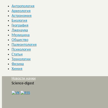
Антропология
Археология
Астрономия
Биология
География
Лженаука
Медицина
Общество
Палеонтология
Психология
Статьи
Технологии
Физика
Химия
Новости науки
Science-digest