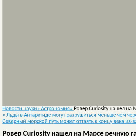
Новости науки»
Астрономия»
Ровер Curiosity нашел на 
«
Льды в Антарктиде могут разрушиться меньше чем чере
Северный морской путь может оттаять к концу века из-
Ровер Curiosity нашел на Марсе речную г