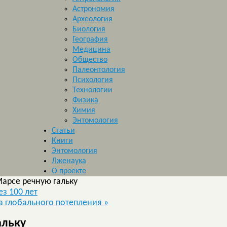
Астрономия
Археология
Биология
География
Медицина
Общество
Палеонтология
Психология
Технологии
Физика
Химия
Энтомология
Статьи
Книги
Энтомология
Лженаука
О проекте
Марсе речную гальку
з 100 лет
за глобального потепления
»
альку