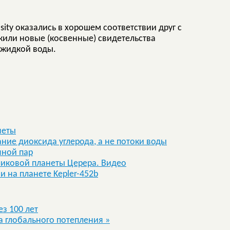
ity оказались в хорошем соответствии друг с
жили новые (косвенные) свидетельства
 жидкой воды.
неты
ие диоксида углерода, а не потоки воды
яной пар
иковой планеты Церера. Видео
 на планете Kepler-452b
з 100 лет
за глобального потепления
»