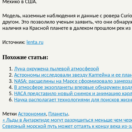
Мехико в США.
Модель, наземные наблюдения и данные с ровера Curios
другом. Это позволило ученым заявить, что они обнару
наличия на Красной планете в далеком прошлом рек из
Источник:
lenta.ru
Похожие статьи:
Луна окружена пылевой атмосферой
Астрономы исследовали звезду Каптейна и ее пла
NASA: расщелины на Марсе сформировало замерзан
В атмосфере экзопланеты впервые обнаружен вод
НАСА представило новый снимок и анимацию карл
Наука располагает технологиями для поисков жизни
Метки
Астрономия
,
Планеты
.
«
Льды в Антарктиде могут разрушиться меньше чем чере
Северный морской путь может оттаять к концу века из-