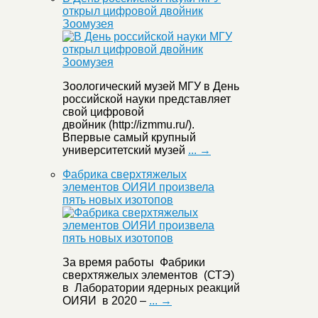
открыл цифровой двойник
Зоомузея
Зоологический музей МГУ в День
российской науки представляет
свой цифровой
двойник (http://izmmu.ru/).
Впервые самый крупный
университетский музей
... →
Фабрика сверхтяжелых
элементов ОИЯИ произвела
пять новых изотопов
За время работы Фабрики
сверхтяжелых элементов (СТЭ)
в Лаборатории ядерных реакций
ОИЯИ в 2020 –
... →